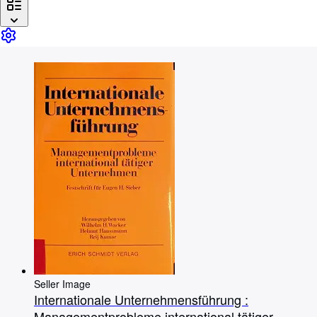
Browse Collections
Rare Books
Art & Collectables
Textbooks
Sellers
Start Selling
Help
CLOSE
Seller Image
Internationale Unternehmensführung :
Managementprobleme international tätiger