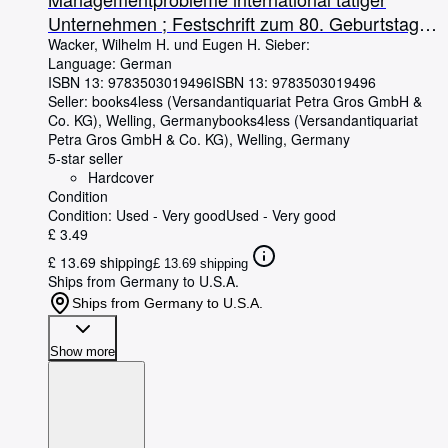
Unternehmen ; Festschrift zum 80. Geburtstag
von Eugen Hermann Sieber.
Wacker, Wilhelm H. und Eugen H. Sieber:
Language: German
ISBN 13:
9783503019496
ISBN 13: 9783503019496
Seller:
books4less (Versandantiquariat Petra Gros GmbH &
Co. KG), Welling, Germany
books4less (Versandantiquariat
Petra Gros GmbH & Co. KG)
,
Welling, Germany
5-star seller
Hardcover
Condition
Condition: Used - Very good
Used - Very good
£ 3.49
£ 13.69 shipping
£ 13.69 shipping
Ships from Germany to U.S.A.
Ships from Germany to U.S.A.
Show more