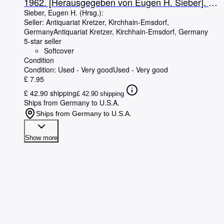
1962. [Herausgegeben von Eugen H. Sieber]. (=
Nürnberger Abhandlungen zu den Wirtschafts-
Sieber, Eugen H. (Hrsg.):
Seller:
Antiquariat Kretzer, Kirchhain-Emsdorf,
und Sozialwissenschaften, Heft 21).
Germany
Antiquariat Kretzer
,
Kirchhain-Emsdorf, Germany
5-star seller
Softcover
Condition
Condition: Used - Very good
Used - Very good
£ 7.95
£ 42.90 shipping
£ 42.90 shipping
Ships from Germany to U.S.A.
Ships from Germany to U.S.A.
Show more