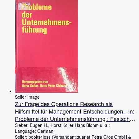
Seller Image
Zur Frage des Operations Research als
Hilfsmittel für Management-Entscheidungen. -In:
Probleme der Unternehmensführung : Festschrift
z. 70. Geburtstag von Eugen Hermann Sieber.
Sieber, Eugen H., Horst Koller Hans Blohm u. a.:
Language: German
Seller:
books4less (Versandantiquariat Petra Gros GmbH &