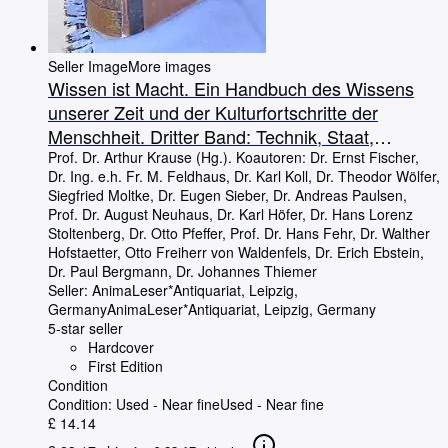
Seller Image
More images
Wissen ist Macht. Ein Handbuch des Wissens
unserer Zeit und der Kulturfortschritte der
Menschheit. Dritter Band: Technik, Staat,
Volkswirtschaft
Prof. Dr. Arthur Krause (Hg.). Koautoren: Dr. Ernst Fischer,
Dr. Ing. e.h. Fr. M. Feldhaus, Dr. Karl Koll, Dr. Theodor Wölfer,
Siegfried Moltke, Dr. Eugen Sieber, Dr. Andreas Paulsen,
Prof. Dr. August Neuhaus, Dr. Karl Höfer, Dr. Hans Lorenz
Stoltenberg, Dr. Otto Pfeffer, Prof. Dr. Hans Fehr, Dr. Walther
Hofstaetter, Otto Freiherr von Waldenfels, Dr. Erich Ebstein,
Dr. Paul Bergmann, Dr. Johannes Thiemer
Seller:
AnimaLeser*Antiquariat, Leipzig,
Germany
AnimaLeser*Antiquariat
,
Leipzig, Germany
5-star seller
Hardcover
First Edition
Condition
Condition: Used - Near fine
Used - Near fine
£ 14.14