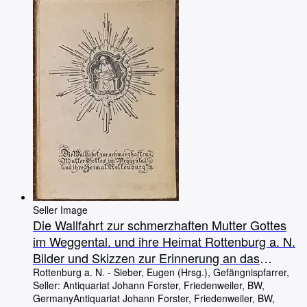
Seller Image
Die Wallfahrt zur schmerzhaften Mutter Gottes
im Weggental. und ihre Heimat Rottenburg a. N.
Bilder und Skizzen zur Erinnerung an das
vierhundertjährige Jubiläum der Wallfahrt am 2.
Rottenburg a. N.
-
Sieber, Eugen (Hrsg.), Gefängnispfarrer,
Seller:
Antiquariat Johann Forster, Friedenweiler, BW,
Juli 1917.
Germany
Antiquariat Johann Forster
,
Friedenweiler, BW,