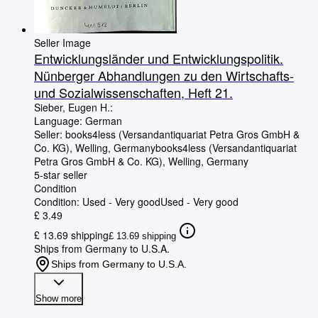
Seller Image
Entwicklungsländer und Entwicklungspolitik.
Nünberger Abhandlungen zu den Wirtschafts-
und Sozialwissenschaften, Heft 21.
Sieber, Eugen H.:
Language: German
Seller:
books4less (Versandantiquariat Petra Gros GmbH &
Co. KG), Welling, Germany
books4less (Versandantiquariat
Petra Gros GmbH & Co. KG)
,
Welling, Germany
5-star seller
Condition
Condition: Used - Very good
Used - Very good
£ 3.49
£ 13.69 shipping
£ 13.69 shipping
Ships from Germany to U.S.A.
Ships from Germany to U.S.A.
Show more