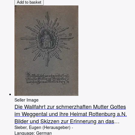
Add to basket
Seller Image
Die Wallfahrt zur schmerzhaften Mutter Gottes
im Weggental und ihre Heimat Rottenburg a.N.
Bilder und Skizzen zur Erinnerung an das
vierhundertjährige Jubiläum der Wallfahrt am 2.
Sieber, Eugen (Herausgeber) -
Language: German