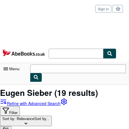
Sign in
Skip to main content
AbeBooks.co.uk
Menu
My Account
Eugen Sieber
(19 results)
My Purchases
Refine with Advanced Search
Sign Off
Filter
Sort by: Relevance
Advanced Search
Sort by...