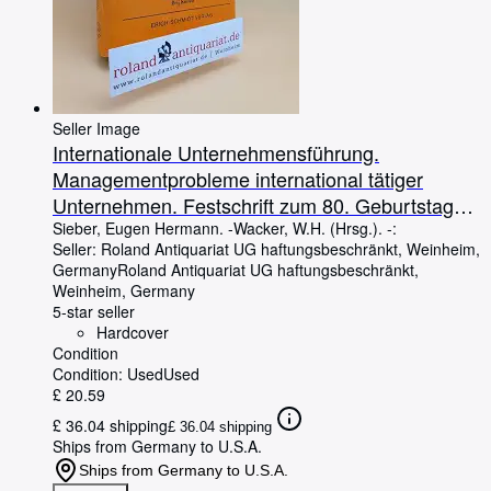
Seller Image
Internationale Unternehmensführung.
Managementprobleme international tätiger
Unternehmen. Festschrift zum 80. Geburtstag
von Eugen Hermann Sieber.
Sieber, Eugen Hermann. -Wacker, W.H. (Hrsg.). -:
Seller:
Roland Antiquariat UG haftungsbeschränkt, Weinheim,
Germany
Roland Antiquariat UG haftungsbeschränkt
,
Weinheim, Germany
5-star seller
Hardcover
Condition
Condition: Used
Used
£ 20.59
£ 36.04 shipping
£ 36.04 shipping
Ships from Germany to U.S.A.
Ships from Germany to U.S.A.