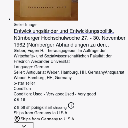
Seller Image
Entwicklungsländer und Entwicklungspolitik.
Nürnberger Hochschulwoche 27. - 30. November
1962 (Nürnberger Abhandlungen zu den
Wirtschafts- und Sozialwissenschaften Band 21)
Sieber, Eugen H.
-
herausgegeben im Auftrage der
Wirtschafts- und Sozialwissenschaftlichen Fakultät der
Friedrich-Alexander-Universität
Language: German
Seller:
Antiquariat Weber, Hamburg, HH, Germany
Antiquariat
Weber
,
Hamburg, HH, Germany
5-star seller
Condition
Condition: Used - Very good
Used - Very good
£ 6.19
£ 8.58 shipping
£ 8.58 shipping
Ships from Germany to U.S.A.
Ships from Germany to U.S.A.