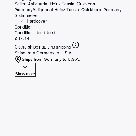
Juli 1917. Mit 6 Kunstbeilagen und 85
Seller:
Antiquariat Heinz Tessin, Quickborn,
Abbildungen im Text.
Germany
Antiquariat Heinz Tessin
,
Quickborn, Germany
5-star seller
Hardcover
Condition
Condition: Used
Used
£ 14.14
£ 3.43 shipping
£ 3.43 shipping
Ships from Germany to U.S.A.
Ships from Germany to U.S.A.
Show more