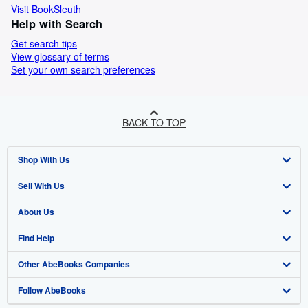
Visit BookSleuth
Help with Search
Get search tips
View glossary of terms
Set your own search preferences
BACK TO TOP
Shop With Us
Sell With Us
Advanced Search
About Us
Browse Collections
Start Selling
Find Help
My Account
Join Our Affiliate Programme
About AbeBooks
Other AbeBooks Companies
My Orders
Book Buyback
Media
Help
Follow AbeBooks
View Basket
Refer a seller
Careers
Customer Service
AbeBooks.com