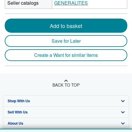
Seller catalogs
GENERALITES
Add to basket
Save for Later
Create a Want for similar items
BACK TO TOP
Shop With Us
Sell With Us
Advanced Search
About Us
Browse Collections
Start Selling