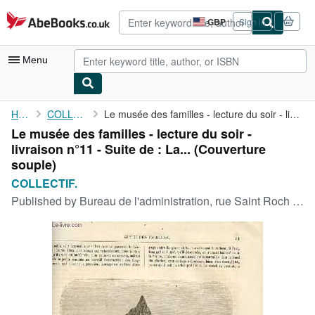
Skip to main content
AbeBooks.co.uk
GBP
Sign in
Site
shopping
preferences
Menu
My Account
Home
COLLECTIF.
Le musée des familles - lecture du soir - livraison n°11 - Suite...
Le musée des familles - lecture du soir -
My Purchases
livraison n°11 - Suite de : La... (Couverture
Advanced Search
souple)
COLLECTIF.
Browse Collections
Published by
Bureau de l'administration, rue Saint Roch 29,Paris. décembre 1867, 1867
Rare Books
Art & Collectables
Textbooks
Sellers
Start Selling