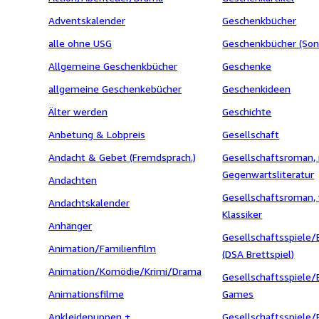
Adventskalender
Geschenkbücher
alle ohne USG
Geschenkbücher (Son
Allgemeine Geschenkbücher
Geschenke
allgemeine Geschenkebücher
Geschenkideen
Älter werden
Geschichte
Anbetung & Lobpreis
Gesellschaft
Andacht & Gebet (Fremdsprach.)
Gesellschaftsroman, 
Gegenwartsliteratur
Andachten
Gesellschaftsroman, 
Andachtskalender
Klassiker
Anhänger
Gesellschaftsspiele/
Animation/Familienfilm
(DSA Brettspiel)
Animation/Komödie/Krimi/Drama
Gesellschaftsspiele/
Animationsfilme
Games
Ankleidepuppen +
Gesellschaftsspiele/