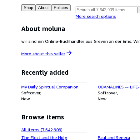
Shop
About
Policies
More search options
About moluna
wir sind ein Online-Buchhändler aus Greven an der Ems. Wir
More about this
seller
Recently added
My Daily Spiritual Companion
OBAMALINES -- LIF
Softcover
Softcover
New
New
Browse items
All items (7,642,909)
The Elect and the Holy
Paul and Seneca