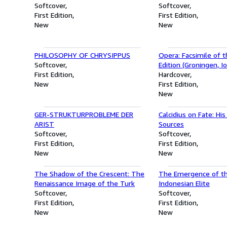
Softcover
Softcover
First Edition
First Edition
New
New
PHILOSOPHY OF CHRYSIPPUS
Opera: Facsimile of 
Softcover
Edition (Groningen, I
First Edition
Hardcover
New
First Edition
New
GER-STRUKTURPROBLEME DER
Calcidius on Fate: Hi
ARIST
Sources
Softcover
Softcover
First Edition
First Edition
New
New
The Shadow of the Crescent: The
The Emergence of t
Renaissance Image of the Turk
Indonesian Elite
Softcover
Softcover
First Edition
First Edition
New
New