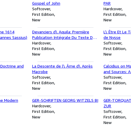
Gospel of John
PAR
Softcover
Hardcover
First Edition
First Edition
New
New
the 1614
Devanciers d\ Aquila: Première
L\ Être Et Le
oannes Sassius)
Publication Intégrale Du Texte Des
de Nysse
Fragments Du Dodécaprophéton
Hardcover
Softcover
First Edition
First Edition
New
New
s Doctrine and
La Descente de l\ Âme d\ Après
Calcidius on Ma
Macrobe
and Sources: A
Softcover
History of Pla
Softcover
First Edition
First Edition
New
New
he Modern
GER-SCHRIFTEN GEORG WITZELS BI
GER-TORQUAT
Hardcover
ZUR
First Edition
Softcover
New
First Edition
New