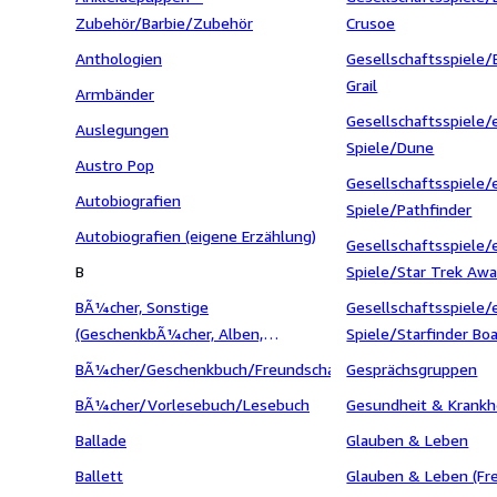
Zubehör/Barbie/Zubehör
Crusoe
Anthologien
Gesellschaftsspiele/
Grail
Armbänder
Gesellschaftsspiele/
Auslegungen
Spiele/Dune
Austro Pop
Gesellschaftsspiele/
Autobiografien
Spiele/Pathfinder
Autobiografien (eigene Erzählung)
Gesellschaftsspiele/
B
Spiele/Star Trek Aw
BÃ¼cher, Sonstige
Gesellschaftsspiele/
(GeschenkbÃ¼cher, Alben,
Spiele/Starfinder B
ImmerwÃ¤hrende Kalender,
BÃ¼cher/Geschenkbuch/Freundschaftsbuch/Stickerbuch
Gesprächsgruppen
PostkartenbÃ¼cher)
BÃ¼cher/Vorlesebuch/Lesebuch
Gesundheit & Krankh
Ballade
Glauben & Leben
Ballett
Glauben & Leben (Fr