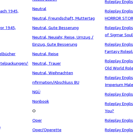
Roleplay Engli
Neutral
nach 1945,
Roleplay Engl
Neutral, Freundschaft, Muttertag
HORROR STOR
vor 1945,
Neutral, Gute Besserung
Roleplay Engl
of Sigmar Sou
Neutral, Neujahr, Reise, Umzug /
Einzug, Gute Besserung
Roleplay Engl
Fantasy Rolepl
elbücher
Neutral, Reise
Roleplay Engl
elpackungen/Bastelmaterialien
Neutral, Trauer
Old World Rol
Neutral, Weihnachten
Roleplay Engl
nfirmation/Abschluss BU
Imperium Mal
NGÜ
Roleplay Engli
Nonbook
Roleplay Engl
O
You?
Oper
Roleplay Engli
)
Oper/Operette
Roleplay Engli