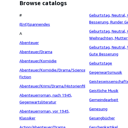
Browse catalogs
#
Geburtstag, Neutral,
Besserung, Runder G
(Ent)Spannendes
Geburtstag, Neutral,
A
Weihnachten, Muttert
Abenteuer
Umzug / Einzug, Gut
Geburtstag, Neutral,
Abenteuer/Drama
Gute Besserung
Abenteuer/Komödie
Geburtstage
Abenteuer/Komödie/Drama/Science
Gegenwartsmusik
Fiction
Geisteswissenschaft
Abenteuer/Krimi/Drama/Historienfilm/Thriller/Western
Geistliche Musik
Abenteuerroman, nach 1945,
Gemeindearbeit
Gegenwartsliteratur
Genesung
Abenteuerroman, vor 1945,
Klassiker
Gesangbücher
Action/Abenteuer/Drama
Geschenkartikel