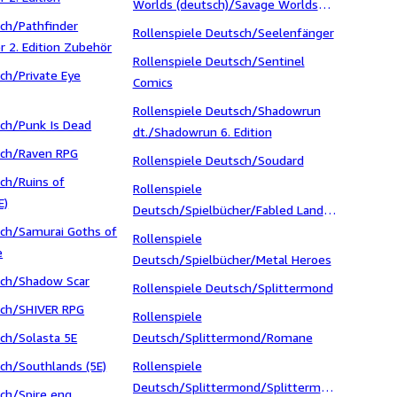
Worlds (deutsch)/Savage Worlds
sch/Pathfinder
Pathfinder
Rollenspiele Deutsch/Seelenfänger
r 2. Edition Zubehör
Rollenspiele Deutsch/Sentinel
sch/Private Eye
Comics
Rollenspiele Deutsch/Shadowrun
sch/Punk Is Dead
dt./Shadowrun 6. Edition
isch/Raven RPG
Rollenspiele Deutsch/Soudard
sch/Ruins of
Rollenspiele
E)
Deutsch/Spielbücher/Fabled Lands 
sch/Samurai Goths of
Die Legenden von Harkuna
Rollenspiele
e
Deutsch/Spielbücher/Metal Heroes
sch/Shadow Scar
Rollenspiele Deutsch/Splittermond
isch/SHIVER RPG
Rollenspiele
sch/Solasta 5E
Deutsch/Splittermond/Romane
sch/Southlands (5E)
Rollenspiele
Deutsch/Splittermond/Splittermond
sch/Spire eng.