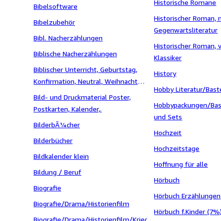
Historische Romane
Bibelsoftware
Historischer Roman, 
Bibelzubehör
Gegenwartsliteratur
Bibl. Nacherzählungen
Historischer Roman, 
Biblische Nacherzählungen
Klassiker
Biblischer Unterricht, Geburtstag,
History
Konfirmation, Neutral, Weihnachten,
Hobby Literatur/Bast
Umzug / Einzug
Bild- und Druckmaterial Poster,
Hobbypackungen/Bast
Postkarten, Kalender,.
und Sets
BilderbÃ¼cher
Hochzeit
Bilderbücher
Hochzeitstage
Bildkalender klein
Hoffnung für alle
Bildung / Beruf
Hörbuch
Biografie
Hörbuch Erzählungen
Biografie/Drama/Historienfilm
Hörbuch f.Kinder (7%
Biografie/Drama/Historienfilm/Kriegsfilm