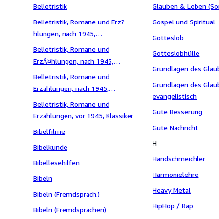
Belletristik
Glauben & Leben (So
Belletristik, Romane und Erz?
Gospel und Spiritual
hlungen, nach 1945,
Gotteslob
Gegenwartsliteratur
Belletristik, Romane und
Gotteslobhülle
ErzÃ¤hlungen, nach 1945,
Grundlagen des Glau
Gegenwartsliteratur
Belletristik, Romane und
Grundlagen des Glau
Erzählungen, nach 1945,
evangelistisch
Gegenwartsliteratur
Belletristik, Romane und
Gute Besserung
Erzählungen, vor 1945, Klassiker
Gute Nachricht
Bibelfilme
H
Bibelkunde
Handschmeichler
Bibellesehilfen
Harmonielehre
Bibeln
Heavy Metal
Bibeln (Fremdsprach.)
HipHop / Rap
Bibeln (Fremdsprachen)