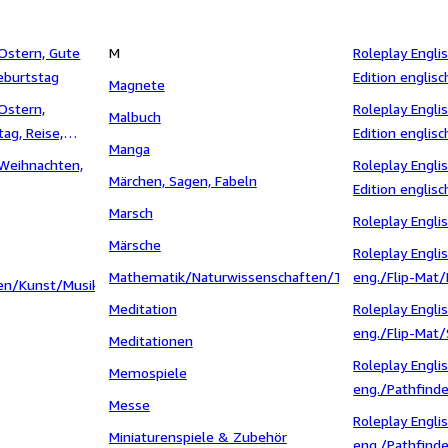
 Ostern, Gute
M
Roleplay Engli
eburtstag
Edition englisc
Magnete
 Ostern,
Roleplay Engli
Malbuch
ag, Reise,
Edition englisc
Manga
e Besserung
 Weihnachten,
Roleplay Engli
Märchen, Sagen, Fabeln
Edition englis
Marsch
Kingmaker (P2
Roleplay Engli
Märsche
Roleplay Engli
Mathematik/Naturwissenschaften/Technik/Medizin
eng./Flip-Mat/
en/Kunst/Musik
Meditation
Roleplay Engli
eng./Flip-Mat/
Meditationen
Roleplay Engli
Memospiele
eng./Pathfinder
Messe
Roleplay Engli
Miniaturenspiele & Zubehör
eng./Pathfinder