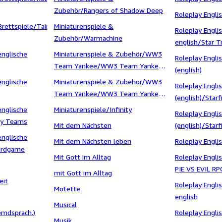
Zubehör/Rangers of Shadow Deep
Roleplay Engli
Brettspiele/Tainted
Miniaturenspiele &
Roleplay Engli
Zubehör/Warmachine
english/Star 
englische
Miniaturenspiele & Zubehör/WW3
Second Edition
Roleplay Engli
Team Yankee/WW3 Team Yankee
(english)
France
englische
Miniaturenspiele & Zubehör/WW3
Roleplay Engli
Team Yankee/WW3 Team Yankee
(english)/Starf
Israel
englische
Miniaturenspiele/Infinity
Roleplay Engli
ay Teams
Mit dem Nächsten
(english)/Starf
englische
Playtest
Mit dem Nächsten leben
Roleplay Engli
oardgame
Mit Gott im Alltag
Roleplay Engl
PIE VS EVIL RP
mit Gott im Alltag
eit
Roleplay Engl
Motette
english
Musical
emdsprach.)
Roleplay Englis
Musik