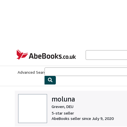
Skip to main content
AbeBooks.co.uk
Advanced Search
Browse Collections
Rare Books
Art & Collect
moluna
Greven, DEU
5-star seller
AbeBooks seller since July 9, 2020