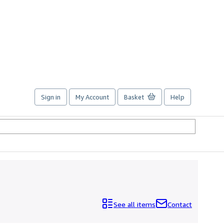
Sign in
My Account
Basket
Help
See all items
Contact