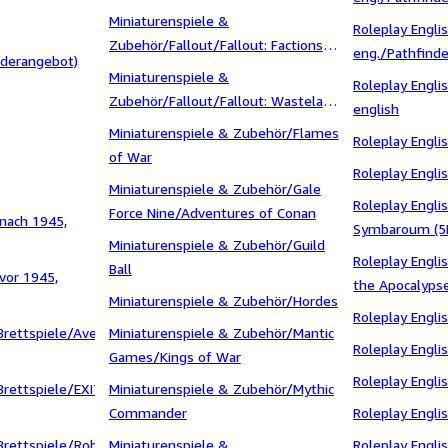
Miniaturenspiele &
Roleplay Engli
Zubehör/Fallout/Fallout: Factions
eng./Pathfinde
derangebot)
Nuka World
Miniaturenspiele &
Roleplay Engli
Zubehör/Fallout/Fallout: Wasteland
english
Warfare
Miniaturenspiele & Zubehör/Flames
Roleplay Engli
of War
Roleplay Engl
Miniaturenspiele & Zubehör/Gale
Roleplay Engli
Force Nine/Adventures of Conan
nach 1945,
Symbaroum (5
Miniaturenspiele & Zubehör/Guild
Roleplay Engli
Ball
vor 1945,
the Apocalyps
Miniaturenspiele & Zubehör/Hordes
Roleplay Engli
Brettspiele/Aventuria
Miniaturenspiele & Zubehör/Mantic
Roleplay Engl
Games/Kings of War
Roleplay Engli
Brettspiele/EXIT
Miniaturenspiele & Zubehör/Mythic
Commander
Roleplay Engli
Brettspiele/Robinson
Miniaturenspiele &
Roleplay Engli