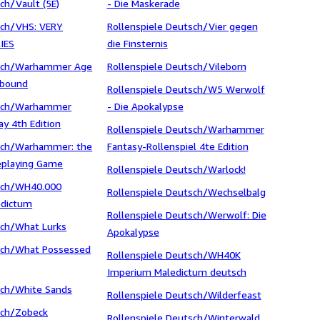
sch/Vault (5E)
- Die Maskerade
isch/VHS: VERY
Rollenspiele Deutsch/Vier gegen
IES
die Finsternis
isch/Warhammer Age
Rollenspiele Deutsch/Vileborn
lbound
Rollenspiele Deutsch/W5 Werwolf
isch/Warhammer
- Die Apokalypse
ay 4th Edition
Rollenspiele Deutsch/Warhammer
isch/Warhammer: the
Fantasy-Rollenspiel 4te Edition
eplaying Game
Rollenspiele Deutsch/Warlock!
isch/WH40.000
Rollenspiele Deutsch/Wechselbalg
edictum
Rollenspiele Deutsch/Werwolf: Die
sch/What Lurks
Apokalypse
isch/What Possessed
Rollenspiele Deutsch/WH40K
Imperium Maledictum deutsch
sch/White Sands
Rollenspiele Deutsch/Wilderfeast
sch/Zobeck
Rollenspiele Deutsch/Winterwald