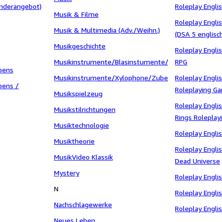
nderangebot)
Roleplay Engli
Musik & Filme
Roleplay Engli
Musik & Multimedia (Adv./Weihn.)
(DSA 5 englisc
Musikgeschichte
Roleplay Engli
Musikinstrumente/Blasinstumente/Zubehör
RPG
bens
Musikinstrumente/Xylophone/Zubehör
Roleplay Engli
bens /
Roleplaying G
Musikspielzeug
Roleplay Engli
Musikstilrichtungen
Rings Roleplayi
Musiktechnologie
Roleplay Engl
Musiktheorie
Roleplay Engli
MusikVideo Klassik
Dead Universe
Mystery
Roleplay Engl
N
Roleplay Engl
Nachschlagewerke
Roleplay Engl
Neues Leben