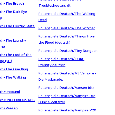
sch/The Breach
Troubleshooters dt.
sch/The Dark Eye
Rollenspiele Deutsch/The Walking
h)
Dead
sch/The Electric State
Rollenspiele Deutsch/The Witcher
Rollenspiele Deutsch/Things from
sch/The Laundry
the Flood (deutsch)
ame
Rollenspiele Deutsch/Tiny Dungeon
sch/The Lord of the
Rollenspiele Deutsch/TORG
ng (5E )
Eternity deutsch
isch/The One Ring
Rollenspiele Deutsch/V5 Vampire -
sch/The Walking
Die Maskerade:
Rollenspiele Deutsch/Vaesen (dt)
isch/Unbound
Rollenspiele Deutsch/Vampire Das
isch/UNGLORIOUS RPG
Dunkle Zeitalter
isch/Vaesen
Rollenspiele Deutsch/Vampire V20