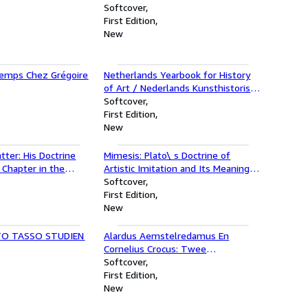
Softcover
First Edition
New
 Temps Chez Grégoire
Netherlands Yearbook for History
of Art / Nederlands Kunsthistorisch
Jaarboek 20 (1969): Paperback
Softcover
Edition
First Edition
New
tter: His Doctrine
Mimesis: Plato\ s Doctrine of
 Chapter in the
Artistic Imitation and Its Meaning
tonism
to Us
Softcover
First Edition
New
O TASSO STUDIEN
Alardus Aemstelredamus En
Cornelius Crocus: Twee
Amsterdamse Priester-
Softcover
Humanisten: Bijdrage Tot de Kennis
First Edition
Van Het Humanisme in Noord-
New
Nederland in de Ee