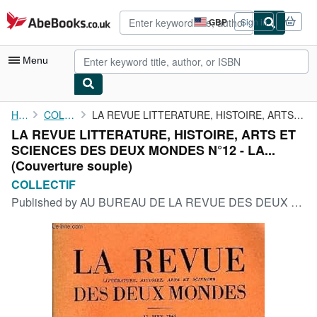
Skip to main content
AbeBooks.co.uk
GBP
Sign in
Site
shopping
preferences
Menu
My Account
Home
COLLECTIF
LA REVUE LITTERATURE, HISTOIRE, ARTS ET SCIENCES DES DEUX MONDES...
LA REVUE LITTERATURE, HISTOIRE, ARTS ET
My Purchases
SCIENCES DES DEUX MONDES N°12 - LA...
Advanced Search
(Couverture souple)
COLLECTIF
Browse Collections
Published by
AU BUREAU DE LA REVUE DES DEUX MONDES 15 JUIN 1963, 1963
Rare Books
Art & Collectables
Textbooks
Sellers
Start Selling