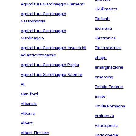
Agricoltura Giardinaggio Elementi
ElÃ©ments
Agricoltura Giardinaggio
Elefanti
Gastronomia
Elementi
Agricoltura Giardinaggio
Giardinaggio
Elettronica
Agricoltura Giardinaggio Insetticidi
Elettrotecnica
ed anticrittogamici
elogio
Agricoltura Giardinaggio Puglia
emarginazione
Agricoltura Giardinaggio Scienze
emerging
Al
Emidio Federici
alan ford
Emile
Albanaia
Emilia Romagna
Albania
eminenza
Albert
Enciclopedia
Albert Einstein
Enciclopedie