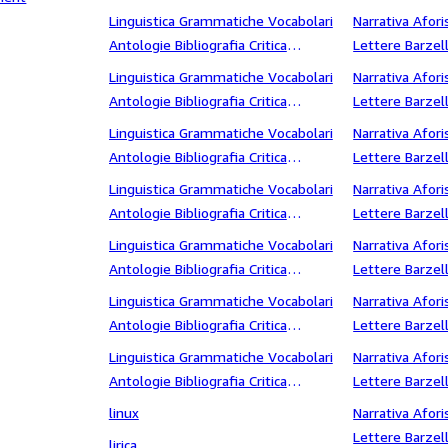
letteraria Storia letteraria Saggi
Fantascienza 
Linguistica Grammatiche Vocabolari
Narrativa Afori
letterari Dialetti Testimonianze
Antologie Bibliografia Critica
Lettere Barzell
letteraria Storia letteraria Saggi
Fantascienza S
Linguistica Grammatiche Vocabolari
Narrativa Afori
letterari Dialetti Trattati
Antologie Bibliografia Critica
Lettere Barzell
letteraria Storia letteraria Saggi
Fantascienza s
Linguistica Grammatiche Vocabolari
Narrativa Afori
letterari Dialetti Ugo Foscolo
Antologie Bibliografia Critica
Lettere Barzell
letteraria Storia letteraria Saggi
Fantascienza s
Linguistica Grammatiche Vocabolari
Narrativa Afori
letterari Dialetti UniversitÃ
Antologie Bibliografia Critica
Lettere Barzell
letteraria Storia letteraria Saggi
Fantascienza 
Linguistica Grammatiche Vocabolari
Narrativa Afori
letterari Dialetti universo
Antologie Bibliografia Critica
Lettere Barzell
letteraria Storia letteraria Saggi
Fantascienza S
Linguistica Grammatiche Vocabolari
Narrativa Afori
letterari Dialetti vita intima e
Antologie Bibliografia Critica
Lettere Barzell
letteraria
letteraria Storia letteraria Saggi
Fantascienza 
Linguistica Grammatiche Vocabolari
Narrativa Afori
letterari Dialetti vita pubblica
Antologie Bibliografia Critica
Lettere Barzell
letteraria Storia letteraria Saggi
Fantascienza s
linux
Narrativa Afori
letterari Dialetti William
Lettere Barzell
lirica