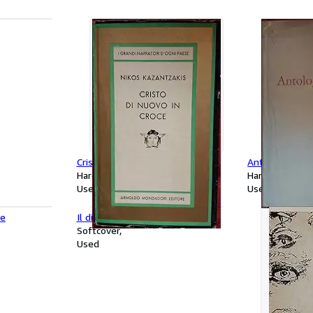
Cristo di nuovo in croce
Antologia apoc
Hardcover
Hardcover
Used
Used
re
Il diavolo
Softcover
Used