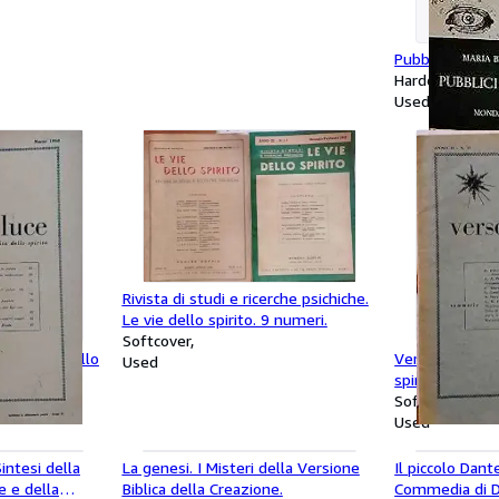
Pubblici segret
Hardcover
Used
Rivista di studi e ricerche psichiche.
Le vie dello spirito. 9 numeri.
Softcover
a di vita dello
Verso la luce, 
Used
spirito. 27 num
Softcover
Used
intesi della
La genesi. I Misteri della Versione
Il piccolo Dant
e e della
Biblica della Creazione.
Commedia di Da