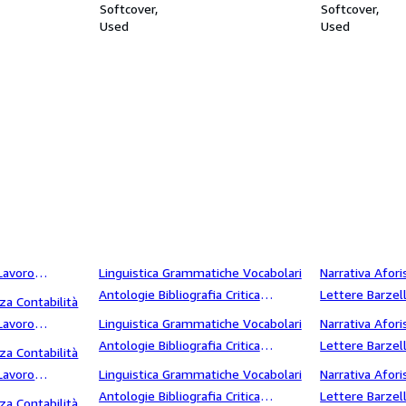
esi
Softcover
Softcover
Used
Used
Lavoro
letteraria Storia letteraria Saggi
Linguistica Grammatiche Vocabolari
Fantascienza se
Narrativa Afori
olitica
letterari Dialetti Sintassi
Antologie Bibliografia Critica
Lettere Barzell
za Contabilità
letteraria Storia letteraria Saggi
Fantascienza s
Lavoro
Linguistica Grammatiche Vocabolari
Narrativa Afori
letterari Dialetti stenografia
 Potere
Antologie Bibliografia Critica
Lettere Barzell
za Contabilità
letteraria Storia letteraria Saggi
Fantascienza s
Lavoro
Linguistica Grammatiche Vocabolari
Narrativa Afori
letterari Dialetti Storia
 produzione
Antologie Bibliografia Critica
Lettere Barzell
za Contabilità