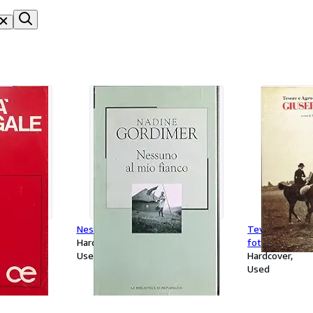
i.
Nessuno al mio fianco
Tevere e Agro
Hardcover
fotografie di 
Used
Hardcover
Used