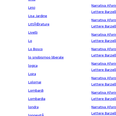
Shakespeare
Fantascienza s
Narrativa Afori
Lirici
Lettere Barzell
Lisa Jardine
Fantascienza s
Narrativa Afori
LittÃ©rature
Lettere Barzell
Livelli
Fantascienza St
Narrativa Afori
Lo
Lettere Barzell
Fantascienza s
Lo Bosco
Narrativa Afori
Lettere Barzell
lo snobismoo liberale
Fantascienza s
Narrativa Afori
logica
Lettere Barzell
Loira
Fantascienza s
Narrativa Afori
Lolomai
Lettere Barzell
Lombardi
Fantascienza S
Narrativa Afori
Lombardia
Lettere Barzell
Fantascienza s
londra
Narrativa Afori
Lettere Barzell
longevitÃ