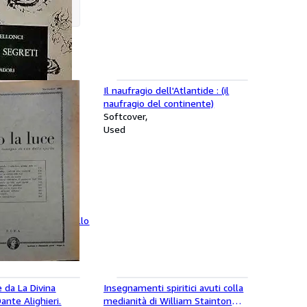
i
Il naufragio dell'Atlantide : (il
naufragio del continente)
Softcover
Used
rassegna di vita dello
eri.
e da La Divina
Insegnamenti spiritici avuti colla
nte Alighieri.
medianità di William Stainton