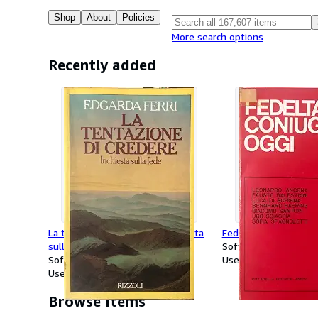
Shop
About
Policies
More search options
Recently added
La tentazione di credere. Inchiesta
Fedeltà coniugale ogg
sulla fede
Softcover
Softcover
Used
Used
Browse items