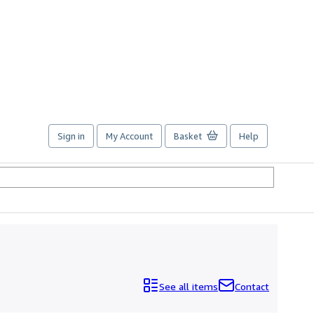
Sign in
My Account
Basket
Help
See all items
Contact