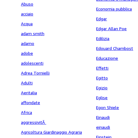
Abuso
Economia pubblica
acciaio
Edgar
Acqua
Edgar Allan Poe
adam smith
Edilizia
adamo
Edouard Chambost
adobe
Educazione
adolescenti
Effetti
Adrea Tornielli
Egitto
Adulti
Egizio
Aeritalia
Eglise
affondate
Egon Shiele
Africa
Einaudi
aggressivitÃ
einaudi
Agricoltura Giardinaggio Agraria
Einstein