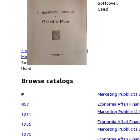
filosofia. Antropogen
Softcover
Used
Il significato occulto del Genesi di
Mosè
Softcover
Used
Browse catalogs
economico
#
Marketing Pubblicità 
Giornalismo Aziende P
007
Economia Affari Finan
economia
Marketing Pubblicità 
1911
Giornalismo Aziende
Economia Affari Finan
1955
Marketing Pubblicità 
1970
Giornalismo Aziende
Economia Affari Finan