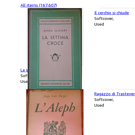
All items (167,607)
Il cerchio si chiude
Softcover
Used
La settima croce
Softcover
Used
Ragazzo di Trasteve
Softcover
Used