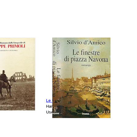
 romano dalle
Le finestre di Piazza Navona
Giuseppe Primoli
Hardcover
Used