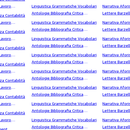
letteraria Storia letteraria Saggi
Fantascienza s
Lavoro
Linguistica Grammatiche Vocabolari
Narrativa Afori
letterari Dialetti storia
salario
Antologie Bibliografia Critica
Lettere Barzell
za Contabilità
letteraria Storia letteraria Saggi
Fantascienza 
Lavoro
Linguistica Grammatiche Vocabolari
Narrativa Afori
letterari Dialetti Storia della
 Sistema
Antologie Bibliografia Critica
Lettere Barzell
za Contabilità
letteratura
letteraria Storia letteraria Saggi
Fantascienza s
Lavoro
Linguistica Grammatiche Vocabolari
Narrativa Afori
letterari Dialetti Storia della
 Stato
Antologie Bibliografia Critica
Lettere Barzell
za Contabilità
letteratura e critica letteraria
letteraria Storia letteraria Saggi
Fantascienza 
Lavoro
Linguistica Grammatiche Vocabolari
Narrativa Afori
letterari Dialetti Storia e
Storia
Antologie Bibliografia Critica
Lettere Barzell
za Contabilità
archeologia
letteraria Storia letteraria Saggi
Fantascienza s
Lavoro
Linguistica Grammatiche Vocabolari
Narrativa Afori
letterari Dialetti storia e letteratura
 Successione
Antologie Bibliografia Critica
Lettere Barzell
za Contabilità
letteraria Storia letteraria Saggi
Fantascienza s
Lavoro
Linguistica Grammatiche Vocabolari
Narrativa Afori
letterari Dialetti storia Europa
 Tecnologia
Antologie Bibliografia Critica
Lettere Barzell
za Contabilità
letteraria Storia letteraria Saggi
Fantascienza S
Lavoro
Linguistica Grammatiche Vocabolari
Narrativa Afori
letterari Dialetti storia letteraria
 Valutazione
Antologie Bibliografia Critica
Lettere Barzell
za Contabilità
letteraria Storia letteraria Saggi
Fantascienza S
Lavoro
Linguistica Grammatiche Vocabolari
Narrativa Afori
letterari Dialetti studi letterari
videotel
Antologie Bibliografia Critica
Lettere Barzell
ment