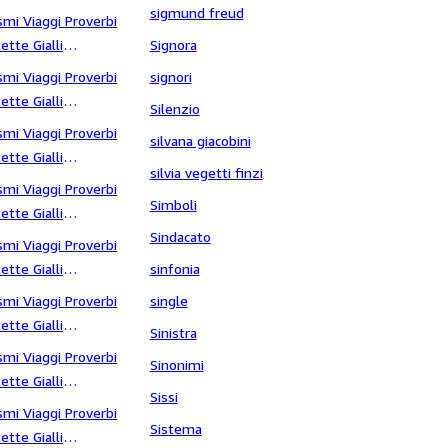
ette principesse
sigmund freud
smi Viaggi Proverbi
ette Gialli
Signora
Settimana Santa
smi Viaggi Proverbi
signori
ette Gialli
Silenzio
fida mondiale
smi Viaggi Proverbi
silvana giacobini
ette Gialli
silvia vegetti finzi
shakespeare
smi Viaggi Proverbi
Simboli
ette Gialli
iberia
Sindacato
smi Viaggi Proverbi
ette Gialli
sinfonia
infonia
smi Viaggi Proverbi
single
ette Gialli
Sinistra
ocrate
smi Viaggi Proverbi
Sinonimi
ette Gialli
Sissi
ogni
smi Viaggi Proverbi
Sistema
ette Gialli