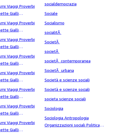
sogno
socialdemocrazia
smi Viaggi Proverbi
ette Gialli
Sociale
oldato di ventura
smi Viaggi Proverbi
Socialismo
ette Gialli
socialitÃ
onetti
smi Viaggi Proverbi
SocietÃ
ette Gialli
societÃ
orelle
smi Viaggi Proverbi
societÃ contemporanea
ette Gialli
spagnolo
SocietÃ urbana
smi Viaggi Proverbi
ette Gialli
Società e scienze sociali
tagione
smi Viaggi Proverbi
Società e scienze sociali
ette Gialli
societa scienze sociali
stanze
smi Viaggi Proverbi
Sociologia
ette Gialli
Sociologia Antropologia
toria
smi Viaggi Proverbi
Organizzazioni sociali Politica
ette Gialli
Massoneria Sette abusi della