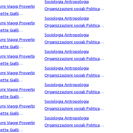
Sociologia Antropologia
toria della magia
smi Viaggi Proverbi
previdenza
Organizzazioni sociali Politica
ette Gialli
Massoneria Sette Adolescente
Sociologia Antropologia
toria di due gemelli
smi Viaggi Proverbi
Organizzazioni sociali Politica
ette Gialli
Massoneria Sette adolescenti
Sociologia Antropologia
oria di Napoli
smi Viaggi Proverbi
Organizzazioni sociali Politica
ette Gialli
Massoneria Sette Agricoltura
Sociologia Antropologia
toria quotidiana
smi Viaggi Proverbi
Organizzazioni sociali Politica
ette Gialli
Massoneria Sette alcide de gasperi
Sociologia Antropologia
toria struggente
smi Viaggi Proverbi
Organizzazioni sociali Politica
ette Gialli
Massoneria Sette altri scritti
Sociologia Antropologia
toria vera
smi Viaggi Proverbi
Organizzazioni sociali Politica
ette Gialli
Massoneria Sette America
Sociologia Antropologia
torie
smi Viaggi Proverbi
Organizzazioni sociali Politica
ette Gialli
Massoneria Sette amore
Sociologia Antropologia
torie da bar
smi Viaggi Proverbi
Organizzazioni sociali Politica
ette Gialli
Massoneria Sette analisi critica