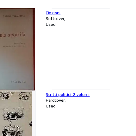
Finzioni
Softcover
Used
rifa
Scritti politici. 2 volumi
Hardcover
Used