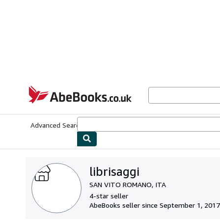
Skip to main content
AbeBooks.co.uk
Advanced Search
Browse Collections
Rare Books
Art & Collect
librisaggi
SAN VITO ROMANO, ITA
4-star seller
AbeBooks seller since September 1, 2017