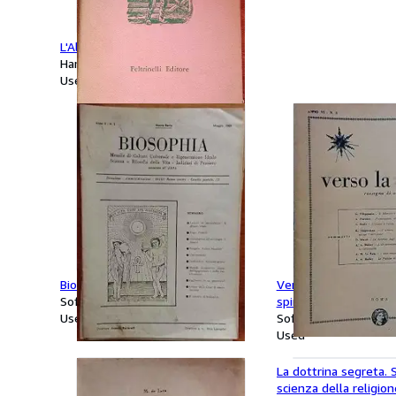
L'Aleph
Hardcover
Used
Biosophia. Mensile. 9 numeri.
Verso la luce, rassegn
Softcover
spirito. 26 numeri.
Used
Softcover
Used
La dottrina segreta. S
scienza della religion