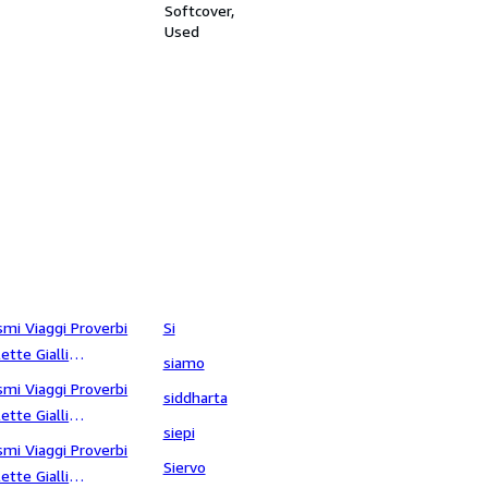
Moses.
Softcover
Used
nsibilità
smi Viaggi Proverbi
Si
ette Gialli
siamo
enza ritorno
smi Viaggi Proverbi
siddharta
ette Gialli
siepi
erenata
smi Viaggi Proverbi
Siervo
ette Gialli