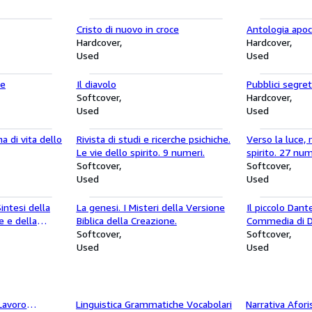
Cristo di nuovo in croce
Antologia apoc
Hardcover
Hardcover
Used
Used
re
Il diavolo
Pubblici segret
Softcover
Hardcover
Used
Used
a di vita dello
Rivista di studi e ricerche psichiche.
Verso la luce, 
Le vie dello spirito. 9 numeri.
spirito. 27 num
Softcover
Softcover
Used
Used
intesi della
La genesi. I Misteri della Versione
Il piccolo Dant
e e della
Biblica della Creazione.
Commedia di Da
esi
Softcover
Softcover
Used
Used
Lavoro
letteraria Storia letteraria Saggi
Linguistica Grammatiche Vocabolari
Fantascienza se
Narrativa Afori