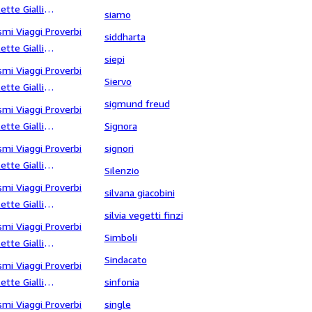
ette Gialli
siamo
enza ritorno
smi Viaggi Proverbi
siddharta
ette Gialli
siepi
erenata
smi Viaggi Proverbi
Siervo
ette Gialli
ette principesse
sigmund freud
smi Viaggi Proverbi
ette Gialli
Signora
Settimana Santa
smi Viaggi Proverbi
signori
ette Gialli
Silenzio
fida mondiale
smi Viaggi Proverbi
silvana giacobini
ette Gialli
silvia vegetti finzi
shakespeare
smi Viaggi Proverbi
Simboli
ette Gialli
iberia
Sindacato
smi Viaggi Proverbi
ette Gialli
sinfonia
infonia
smi Viaggi Proverbi
single