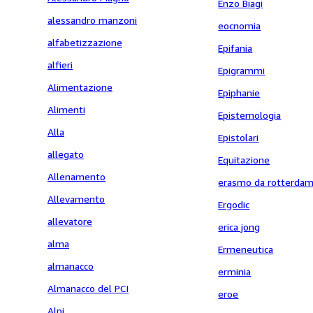
Enzo Biagi
alessandro manzoni
eocnomia
alfabetizzazione
Epifania
alfieri
Epigrammi
Alimentazione
Epiphanie
Alimenti
Epistemologia
Alla
Epistolari
allegato
Equitazione
Allenamento
erasmo da rotterda
Allevamento
Ergodic
allevatore
erica jong
alma
Ermeneutica
almanacco
erminia
Almanacco del PCI
eroe
Alpi