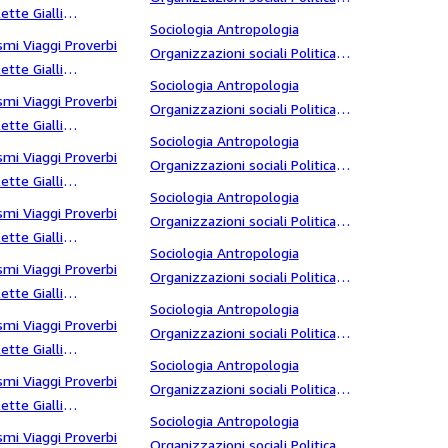
ette Gialli
Massoneria Sette Antropologia
Sociologia Antropologia
erracotta
smi Viaggi Proverbi
Organizzazioni sociali Politica
ette Gialli
Massoneria Sette Architettura del
Sociologia Antropologia
errazzo
smi Viaggi Proverbi
paesaggio
Organizzazioni sociali Politica
ette Gialli
Massoneria Sette Arci
Sociologia Antropologia
testimone
smi Viaggi Proverbi
Organizzazioni sociali Politica
ette Gialli
Massoneria Sette argentina
Sociologia Antropologia
hibault
smi Viaggi Proverbi
Organizzazioni sociali Politica
ette Gialli
Massoneria Sette arnould
Sociologia Antropologia
Thomas Hardy
smi Viaggi Proverbi
Organizzazioni sociali Politica
ette Gialli
Massoneria Sette arsenio
Sociologia Antropologia
tanic
smi Viaggi Proverbi
Organizzazioni sociali Politica
ette Gialli
Massoneria Sette assassini
Sociologia Antropologia
olleranza
smi Viaggi Proverbi
Organizzazioni sociali Politica
ette Gialli
Massoneria Sette assemblea
Sociologia Antropologia
ragedia
smi Viaggi Proverbi
costituente
Organizzazioni sociali Politica