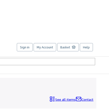
Sign in
My Account
Basket
Help
See all items
Contact