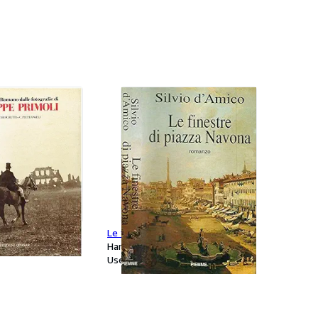
 romano dalle
Le finestre di Piazza Navona
Giuseppe Primoli
Hardcover
Used