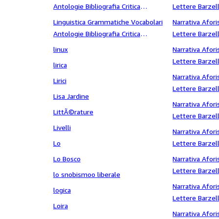
letterari Dialetti vita intima e
Antologie Bibliografia Critica
Lettere Barzell
letteraria
letteraria Storia letteraria Saggi
Fantascienza 
Linguistica Grammatiche Vocabolari
Narrativa Afori
letterari Dialetti vita pubblica
Antologie Bibliografia Critica
Lettere Barzell
letteraria Storia letteraria Saggi
Fantascienza s
linux
Narrativa Afori
letterari Dialetti William
Lettere Barzell
lirica
Shakespeare
Fantascienza s
Narrativa Afori
Lirici
Lettere Barzell
Lisa Jardine
Fantascienza s
Narrativa Afori
LittÃ©rature
Lettere Barzell
Livelli
Fantascienza St
Narrativa Afori
Lo
Lettere Barzell
Fantascienza s
Lo Bosco
Narrativa Afori
Lettere Barzell
lo snobismoo liberale
Fantascienza s
Narrativa Afori
logica
Lettere Barzell
Loira
Fantascienza s
Narrativa Afori