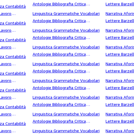
olitica
letterari Dialetti Sintassi
Antologie Bibliografia Critica
Lettere Barzell
za Contabilità
letteraria Storia letteraria Saggi
Fantascienza s
Lavoro
Linguistica Grammatiche Vocabolari
Narrativa Afori
letterari Dialetti stenografia
 Potere
Antologie Bibliografia Critica
Lettere Barzell
za Contabilità
letteraria Storia letteraria Saggi
Fantascienza s
Lavoro
Linguistica Grammatiche Vocabolari
Narrativa Afori
letterari Dialetti Storia
 produzione
Antologie Bibliografia Critica
Lettere Barzell
za Contabilità
letteraria Storia letteraria Saggi
Fantascienza s
Lavoro
Linguistica Grammatiche Vocabolari
Narrativa Afori
letterari Dialetti storia
salario
Antologie Bibliografia Critica
Lettere Barzell
za Contabilità
letteraria Storia letteraria Saggi
Fantascienza 
Lavoro
Linguistica Grammatiche Vocabolari
Narrativa Afori
letterari Dialetti Storia della
 Sistema
Antologie Bibliografia Critica
Lettere Barzell
za Contabilità
letteratura
letteraria Storia letteraria Saggi
Fantascienza s
Lavoro
Linguistica Grammatiche Vocabolari
Narrativa Afori
letterari Dialetti Storia della
 Stato
Antologie Bibliografia Critica
Lettere Barzell
za Contabilità
letteratura e critica letteraria
letteraria Storia letteraria Saggi
Fantascienza 
Lavoro
Linguistica Grammatiche Vocabolari
Narrativa Afori
letterari Dialetti Storia e
Storia
Antologie Bibliografia Critica
Lettere Barzell
za Contabilità
archeologia
letteraria Storia letteraria Saggi
Fantascienza s
Lavoro
Linguistica Grammatiche Vocabolari
Narrativa Afori
letterari Dialetti storia e letteratura
 Successione
Antologie Bibliografia Critica
Lettere Barzell
za Contabilità
letteraria Storia letteraria Saggi
Fantascienza s
Lavoro
Linguistica Grammatiche Vocabolari
Narrativa Afori