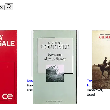
i.
Nessuno al mio fianco
Tevere e Agro
Hardcover
fotografie di 
Used
Hardcover
Used