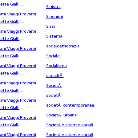
ette Gialli
Sinistra
ocrate
smi Viaggi Proverbi
Sinonimi
ette Gialli
Sissi
ogni
smi Viaggi Proverbi
Sistema
ette Gialli
sogno
socialdemocrazia
smi Viaggi Proverbi
ette Gialli
Sociale
oldato di ventura
smi Viaggi Proverbi
Socialismo
ette Gialli
socialitÃ
onetti
smi Viaggi Proverbi
SocietÃ
ette Gialli
societÃ
orelle
smi Viaggi Proverbi
societÃ contemporanea
ette Gialli
spagnolo
SocietÃ urbana
smi Viaggi Proverbi
ette Gialli
Società e scienze sociali
tagione
smi Viaggi Proverbi
Società e scienze sociali