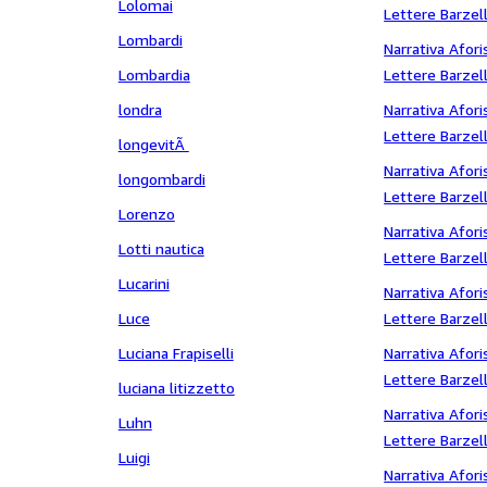
Lolomai
Lettere Barzell
Lombardi
Fantascienza S
Narrativa Afori
Lombardia
Lettere Barzell
Fantascienza s
londra
Narrativa Afori
Lettere Barzell
longevitÃ
Fantascienza S
Narrativa Afori
longombardi
Lettere Barzell
Lorenzo
Fantascienza S
Narrativa Afori
Lotti nautica
Lettere Barzell
Lucarini
Fantascienza s
Narrativa Afori
Luce
Lettere Barzell
Fantascienza 
Luciana Frapiselli
Narrativa Afori
Lettere Barzell
luciana litizzetto
Fantascienza S
Narrativa Afori
Luhn
Lettere Barzell
Luigi
Fantascienza T
Narrativa Afori