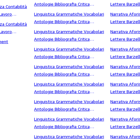
letterari Dialetti storia Europa
 Tecnologia
Antologie Bibliografia Critica
Lettere Barzell
za Contabilità
letteraria Storia letteraria Saggi
Fantascienza S
Lavoro
Linguistica Grammatiche Vocabolari
Narrativa Afori
letterari Dialetti storia letteraria
 Valutazione
Antologie Bibliografia Critica
Lettere Barzell
za Contabilità
letteraria Storia letteraria Saggi
Fantascienza S
Lavoro
Linguistica Grammatiche Vocabolari
Narrativa Afori
letterari Dialetti studi letterari
videotel
Antologie Bibliografia Critica
Lettere Barzell
ment
letteraria Storia letteraria Saggi
Fantascienza 
Linguistica Grammatiche Vocabolari
Narrativa Afori
letterari Dialetti Testimonianze
Antologie Bibliografia Critica
Lettere Barzell
letteraria Storia letteraria Saggi
Fantascienza S
Linguistica Grammatiche Vocabolari
Narrativa Afori
letterari Dialetti Trattati
Antologie Bibliografia Critica
Lettere Barzell
letteraria Storia letteraria Saggi
Fantascienza s
Linguistica Grammatiche Vocabolari
Narrativa Afori
letterari Dialetti Ugo Foscolo
Antologie Bibliografia Critica
Lettere Barzell
letteraria Storia letteraria Saggi
Fantascienza s
Linguistica Grammatiche Vocabolari
Narrativa Afori
letterari Dialetti UniversitÃ
Antologie Bibliografia Critica
Lettere Barzell
letteraria Storia letteraria Saggi
Fantascienza 
Linguistica Grammatiche Vocabolari
Narrativa Afori
letterari Dialetti universo
Antologie Bibliografia Critica
Lettere Barzell
letteraria Storia letteraria Saggi
Fantascienza S
Linguistica Grammatiche Vocabolari
Narrativa Afori