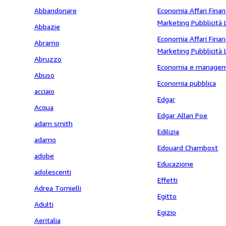
Giornalismo Aziende
Abbandonare
Economia Affari Finan
Marketing Pubblicità 
Abbazie
Giornalismo Aziende
Economia Affari Finan
Abramo
Marketing Pubblicità 
Abruzzo
Giornalismo Aziende 
Economia e manage
Abuso
Economia pubblica
acciaio
Edgar
Acqua
Edgar Allan Poe
adam smith
Edilizia
adamo
Edouard Chambost
adobe
Educazione
adolescenti
Effetti
Adrea Tornielli
Egitto
Adulti
Egizio
Aeritalia