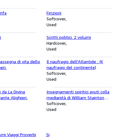
rifa
Finzioni
Softcover
Used
i
Scritti politici. 2 volumi
Hardcover
Used
rassegna di vita dello
Il naufragio dell'Atlantide : (il
eri.
naufragio del continente)
Softcover
Used
e da La Divina
Insegnamenti spiritici avuti colla
nte Alighieri.
medianità di William Stainton
Moses.
Softcover
Used
nsibilità
smi Viaggi Proverbi
Si