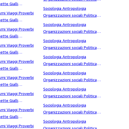
ette Gialli
Massoneria Sette America
Sociologia Antropologia
torie
smi Viaggi Proverbi
Organizzazioni sociali Politica
ette Gialli
Massoneria Sette amore
Sociologia Antropologia
torie da bar
smi Viaggi Proverbi
Organizzazioni sociali Politica
ette Gialli
Massoneria Sette analisi critica
Sociologia Antropologia
trage
smi Viaggi Proverbi
Organizzazioni sociali Politica
ette Gialli
Massoneria Sette Analisi politica
Sociologia Antropologia
trategie
smi Viaggi Proverbi
Organizzazioni sociali Politica
ette Gialli
Massoneria Sette analisi sociologica
Sociologia Antropologia
uperstizioni marinare
smi Viaggi Proverbi
Organizzazioni sociali Politica
ette Gialli
Massoneria Sette anime perse
Sociologia Antropologia
Suspense
smi Viaggi Proverbi
Organizzazioni sociali Politica
ette Gialli
Massoneria Sette Antifascismo
Sociologia Antropologia
viluppo
smi Viaggi Proverbi
Organizzazioni sociali Politica
ette Gialli
Massoneria Sette Antologia
Sociologia Antropologia
eofilo Gautier
smi Viaggi Proverbi
Organizzazioni sociali Politica