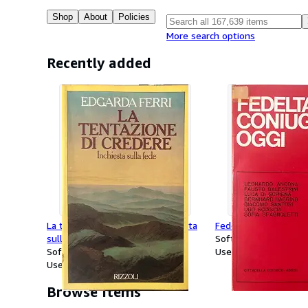
Shop
About
Policies
More search options
Recently added
La tentazione di credere. Inchiesta
Fedeltà coniugale ogg
sulla fede
Softcover
Softcover
Used
Used
Browse items