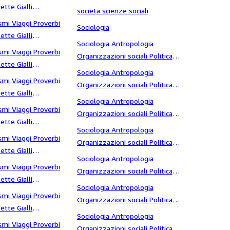
ette Gialli
societa scienze sociali
stanze
smi Viaggi Proverbi
Sociologia
ette Gialli
Sociologia Antropologia
toria
smi Viaggi Proverbi
Organizzazioni sociali Politica
ette Gialli
Massoneria Sette abusi della
Sociologia Antropologia
toria della magia
smi Viaggi Proverbi
previdenza
Organizzazioni sociali Politica
ette Gialli
Massoneria Sette Adolescente
Sociologia Antropologia
toria di due gemelli
smi Viaggi Proverbi
Organizzazioni sociali Politica
ette Gialli
Massoneria Sette adolescenti
Sociologia Antropologia
oria di Napoli
smi Viaggi Proverbi
Organizzazioni sociali Politica
ette Gialli
Massoneria Sette Agricoltura
Sociologia Antropologia
toria quotidiana
smi Viaggi Proverbi
Organizzazioni sociali Politica
ette Gialli
Massoneria Sette alcide de gasperi
Sociologia Antropologia
toria struggente
smi Viaggi Proverbi
Organizzazioni sociali Politica
ette Gialli
Massoneria Sette altri scritti
Sociologia Antropologia
toria vera
smi Viaggi Proverbi
Organizzazioni sociali Politica