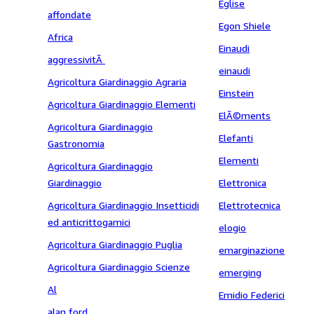
Eglise
affondate
Egon Shiele
Africa
Einaudi
aggressivitÃ
einaudi
Agricoltura Giardinaggio Agraria
Einstein
Agricoltura Giardinaggio Elementi
ElÃ©ments
Agricoltura Giardinaggio
Elefanti
Gastronomia
Elementi
Agricoltura Giardinaggio
Giardinaggio
Elettronica
Agricoltura Giardinaggio Insetticidi
Elettrotecnica
ed anticrittogamici
elogio
Agricoltura Giardinaggio Puglia
emarginazione
Agricoltura Giardinaggio Scienze
emerging
Al
Emidio Federici
alan ford