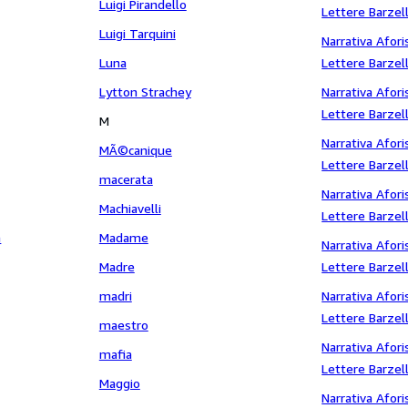
Luigi Pirandello
Lettere Barzell
Luigi Tarquini
Fantascienza t
Narrativa Afori
Luna
Lettere Barzell
Fantascienza t
Lytton Strachey
Narrativa Afori
Lettere Barzell
M
Fantascienza 
Narrativa Afori
MÃ©canique
Lettere Barzell
macerata
Fantascienza T
Narrativa Afori
Machiavelli
Lettere Barzell
m
Madame
Fantascienza 
Narrativa Afori
Madre
Lettere Barzell
Fantascienza ti
madri
Narrativa Afori
Lettere Barzell
maestro
Fantascienza t
Narrativa Afori
mafia
Lettere Barzell
Maggio
Fantascienza t
Narrativa Afori