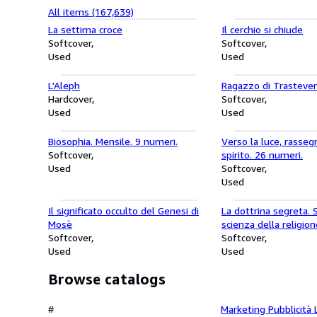
All items (167,639)
La settima croce
Il cerchio si chiude
Softcover
Softcover
Used
Used
L'Aleph
Ragazzo di Trasteve
Hardcover
Softcover
Used
Used
Biosophia. Mensile. 9 numeri.
Verso la luce, rassegn
Softcover
spirito. 26 numeri.
Used
Softcover
Used
Il significato occulto del Genesi di
La dottrina segreta. S
Mosè
scienza della religion
Softcover
filosofia. Antropogen
Softcover
Used
Used
Browse catalogs
economico
#
Marketing Pubblicità 