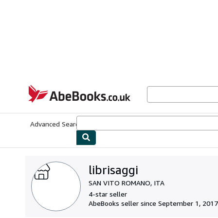
Skip to main content
AbeBooks.co.uk
Advanced Search
Browse Collections
Rare Books
Art & Collect
librisaggi
SAN VITO ROMANO, ITA
4-star seller
AbeBooks seller since September 1, 2017