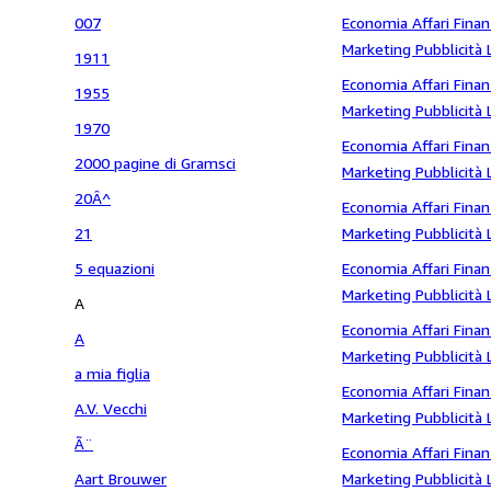
Giornalismo Aziende P
007
Economia Affari Finan
economia
Marketing Pubblicità 
1911
Giornalismo Aziende
Economia Affari Finan
1955
Marketing Pubblicità 
1970
Giornalismo Aziende
Economia Affari Finan
2000 pagine di Gramsci
industriale
Marketing Pubblicità 
20Â^
Giornalismo Aziende 
Economia Affari Finan
21
Marketing Pubblicità 
Giornalismo Aziende
5 equazioni
Economia Affari Finan
Marketing Pubblicità 
A
Giornalismo Aziende
Economia Affari Finan
A
Marketing Pubblicità 
a mia figlia
Giornalismo Aziende 
Economia Affari Finan
A.V. Vecchi
Marketing Pubblicità 
Ã¨
Giornalismo Aziende
Economia Affari Finan
Aart Brouwer
Marketing Pubblicità 