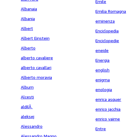
Emile
Albanaia
Emilia Romagna
Albania
eminenza
Albert
Enciclopedia
Albert Einstein
Enciclopedie
Alberto
eneide
alberto cavaliere
Energia
alberto cavallari
english
Alberto moravia
enigma
Album
enologia
Alcesti
enrica asquer
aldilÃ
enrico jacchia
aleksej
enrico vaime
Alessandro
Entre
Alessandro Magno