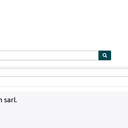
ables
Textbooks
Sellers
Start Selling
 sarl.
1