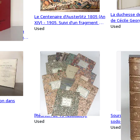
La duchesse d
Le Centenaire d'Austerlitz 1805 (An
de Cécile Geor
XIV) - 1905. Suivi d'un fragment du
Used
poème de la Grande Armée par M.
Used
contained in
Gaston Armelin.
f all Arms and
. Second
ion dans
[Réunion de 13 fascicules].
Sources minér
Used
sodo-bromurée
Salins (Jura). P
Used
[Relié à la suit
eaux sodo-chl