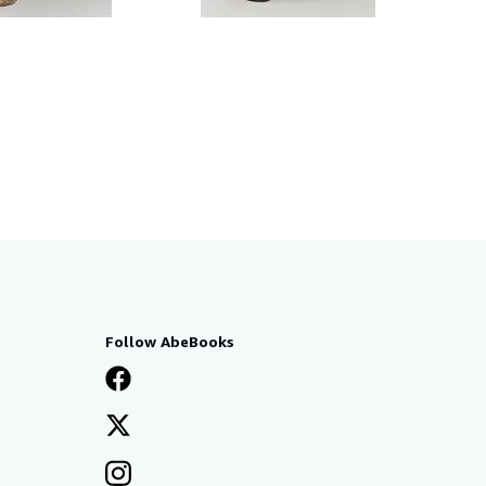
ction thérapeutique
la chlorose, le
etc. Etudes
 excursions aux
ins. à Montbéliard,
ier, s.d. [1862]
Follow AbeBooks