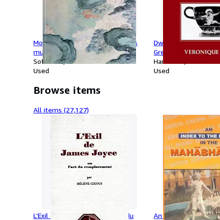
Montagnes célestes. Trésors des
Dwarfs in Ancient Eg
musées de Chine.
Greece. Oxford Mono
Softcover
Classical Archaeology
Hardcover
Used
Robertson, J Boardma
Used
et D Kurtz.
Browse items
All items (27,127)
L'Exil de James Joyce ou l'Art du
An Index to the Nam