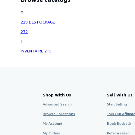
#
229 DESTOCKAGE
272
I
INVENTAIRE 215
Shop With Us
Sell With Us
Advanced Search
Start Selling
Browse Collections
Join Our Affilia
My Account
Book Buyback
My Orders
Refer a seller