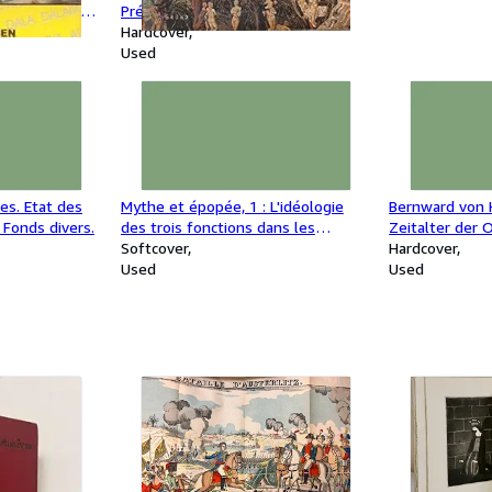
Explanations
Présentation de Massimo
o the Bombay
Introvigne. Adaptation française de
Hardcover
Jean-Louis Houdebine.
Used
es. Etat des
Mythe et épopée, 1 : L'idéologie
Bernward von 
 Fonds divers.
des trois fonctions dans les
Zeitalter der 
épopées des peuples indo-
Softcover
Ausstellung H
Hardcover
européens.
Used
Used