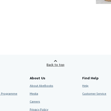
Salins. Leur a
dans l'anémie, 
lymphatisme, 
historiques et
environs de Sal
chez Henri Barb
Back to top
About Us
Find Help
About AbeBooks
Help
te Programme
Media
Customer Service
Careers
Privacy Policy