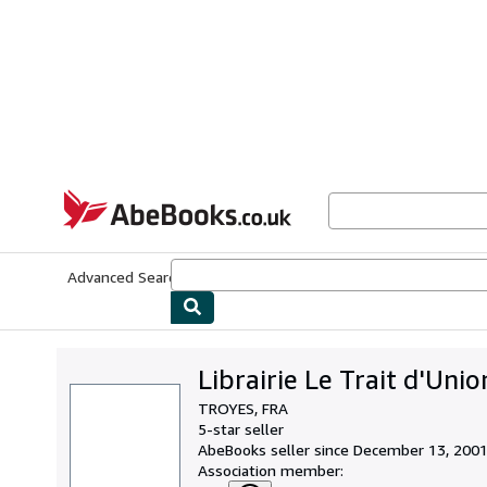
Skip to main content
AbeBooks.co.uk
Advanced Search
Browse Collections
Rare Books
Art & Collect
Librairie Le Trait d'Union
TROYES, FRA
5-star seller
AbeBooks seller since December 13, 200
Association member: