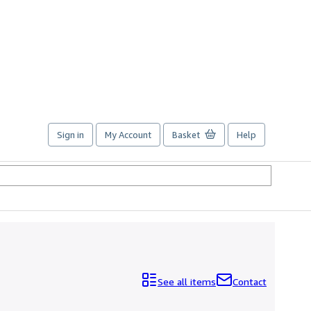
Sign in
My Account
Basket
Help
See all items
Contact