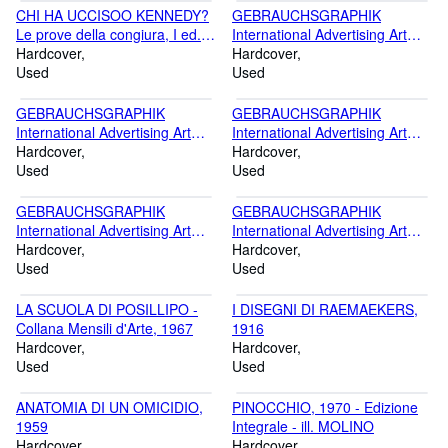
CHI HA UCCISOO KENNEDY?
GEBRAUCHSGRAPHIK
Le prove della congiura, I ed.
International Advertising Art
1967 con Foto
Hardcover
N.7 Juli, 1938
Hardcover
Used
Used
GEBRAUCHSGRAPHIK
GEBRAUCHSGRAPHIK
International Advertising Art
International Advertising Art
N.11 November, 1938
Hardcover
N.9 September, 1940
Hardcover
Used
Used
GEBRAUCHSGRAPHIK
GEBRAUCHSGRAPHIK
International Advertising Art
International Advertising Art
N.10 Oktober, 1941
Hardcover
N.1 Januar, 1940
Hardcover
Used
Used
LA SCUOLA DI POSILLIPO -
I DISEGNI DI RAEMAEKERS,
Collana Mensili d'Arte, 1967
1916
Hardcover
Hardcover
Used
Used
ANATOMIA DI UN OMICIDIO,
PINOCCHIO, 1970 - Edizione
1959
Integrale - ill. MOLINO
Hardcover
Hardcover