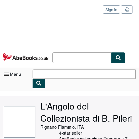
Sign in
Skip to main content
AbeBooks.co.uk
Menu
My Account
L'Angolo del
My Purchases
Collezionista di B. Pileri
Sign Off
Rignano Flaminio, ITA
Advanced Search
4-star seller
AbeBooks seller since February 17,