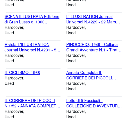
Used
Used
SCENA ILLUSTRATA Edizione
L'ILLUSTRATION Journal
di Gran Lusso di 1000
Universel N.4229 - 22 Mars
esemplari - Agosto 1955
Hardcover
1924 - Rapatriement
Hardcover
Used
Used
Rivista L'ILLUSTRATION
PINOCCHIO, 1949 - Collana
Journal Universel N.4231 - 5
Grandi Avventure N.1 - Tiratura
Avril 1924
Hardcover
Limitata
Hardcover
Used
Used
IL CICLISMO. 1968
Annata Completa IL
Hardcover
CORRIERE DEI PICCOLI
Used
N.1/52 (-N.30), 1958
Hardcover
Used
IL CORRIERE DEI PICCOLI
Lotto di 5 Fascicoli -
N.1/52 - ANNATA COMPLETA
COLLEZIONE D'AVVENTURE,
in Fascicoli sciolti 1937
Hardcover
1929
Hardcover
Used
Used