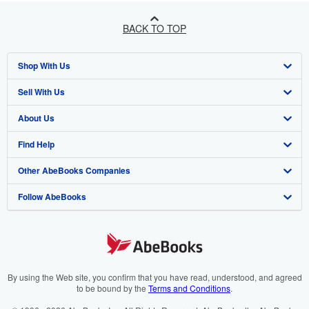
BACK TO TOP
Shop With Us
Sell With Us
Advanced Search
About Us
Browse Collections
Start Selling
Find Help
My Account
Join Our Affiliate Programme
About AbeBooks
Other AbeBooks Companies
My Orders
Book Buyback
Media
Help
Follow AbeBooks
View Basket
Refer a seller
Careers
Customer Service
AbeBooks.com
Privacy Policy
AbeBooks.de
Cookie Preferences
AbeBooks.fr
Cookies Notice
AbeBooks.it
By using the Web site, you confirm that you have read, understood, and agreed
to be bound by the
Terms and Conditions
.
Accessibility
AbeBooks Aus/NZ