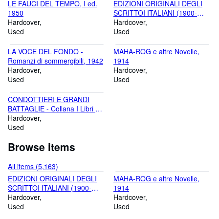
LE FAUCI DEL TEMPO, I ed.
EDIZIONI ORIGINALI DEGLI
1950
SCRITTOI ITALIANI (1900-
Hardcover
1947), 1948
Hardcover
Used
Used
LA VOCE DEL FONDO -
MAHA-ROG e altre Novelle,
Romanzi di sommergibili, 1942
1914
Hardcover
Hardcover
Used
Used
CONDOTTIERI E GRANDI
BATTAGLIE - Collana I Libri del
Sapere, 1988
Hardcover
Used
Browse items
All items (5,163)
EDIZIONI ORIGINALI DEGLI
MAHA-ROG e altre Novelle,
SCRITTOI ITALIANI (1900-
1914
1947), 1948
Hardcover
Hardcover
Used
Used