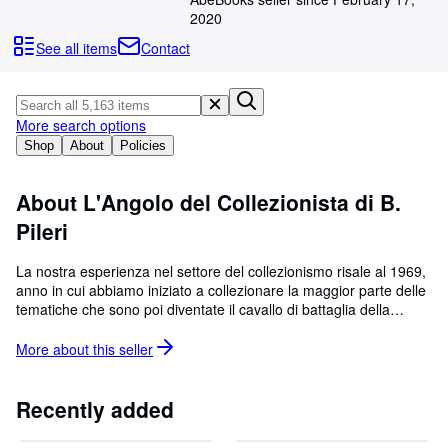
Browse Collections
2020
Rare Books
See all items
Contact
Art & Collectables
Textbooks
More search options
Sellers
Shop
About
Policies
Start Selling
About L'Angolo del Collezionista di B.
Help
Pileri
CLOSE
La nostra esperienza nel settore del collezionismo risale al 1969,
anno in cui abbiamo iniziato a collezionare la maggior parte delle
tematiche che sono poi diventate il cavallo di battaglia della
nostra attività commerciale: Libri illustrati e per l infanzia, di
Letteratura, Novecentismo, Futurismo, Storia, Arte e Almanacchi,
More about this
seller
Fumetti, Album di Figurine e Figurine, Cartoline, Riviste e Giornali
d epoca, Dispense d epoca, Manifesti, Poster e Locandine,
Tavole originali e Giochi per Collezionisti, Nostalgici e Amatori
Recently added
come noi.