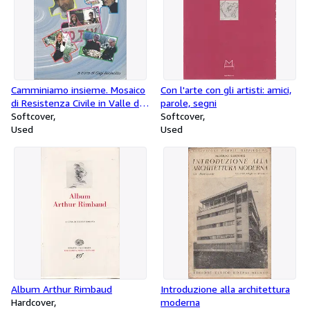
Camminiamo insieme. Mosaico
Con l'arte con gli artisti: amici,
di Resistenza Civile in Valle di
parole, segni
Susa
Softcover
Softcover
Used
Used
Album Arthur Rimbaud
Introduzione alla architettura
Hardcover
moderna