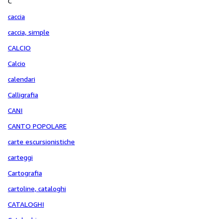
C
caccia
caccia, simple
CALCIO
Calcio
calendari
Calligrafia
CANI
CANTO POPOLARE
carte escursionistiche
carteggi
Cartografia
cartoline, cataloghi
CATALOGHI