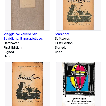
Viaggio col veliero San
Scarabocc
Spiridione. Il meraviglioso
Softcover
giardino, Poesie di dolore in
Hardcover
First Edition
morte di Caterina, Preghiere ai
First Edition
Signed
poeti nell'ora della tempesta,
Signed
Used
Danza sull'acqua
Used