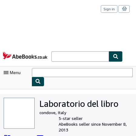
Sign in
Skip to main content
AbeBooks.co.uk
Menu
My Account
Laboratorio del libro
My Purchases
condove, Italy
Sign Off
5-star seller
AbeBooks seller since November 8,
Advanced Search
2013