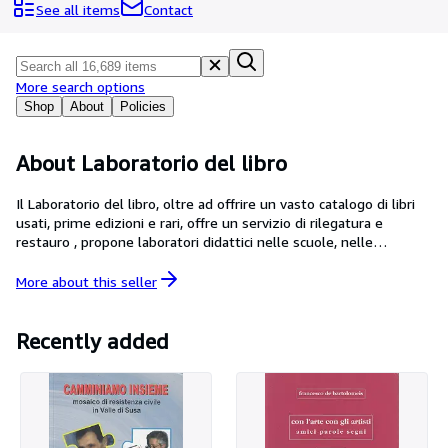
Browse Collections
See all items
Contact
Rare Books
Art & Collectables
More search options
Textbooks
Shop
About
Policies
Sellers
About Laboratorio del libro
Start Selling
Il Laboratorio del libro, oltre ad offrire un vasto catalogo di libri
Help
usati, prime edizioni e rari, offre un servizio di rilegatura e
restauro , propone laboratori didattici nelle scuole, nelle
CLOSE
biblioteche e in ambiti sociali (handicap, minori, anziani...)
More about this
seller
Recently added