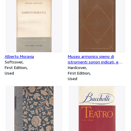
Alberto Moravia
Museo armonico pieno di
Softcover
istromenti sonori indicati, e
First Edition
spiegati dal Padre Filippo
Hardcover
Used
Bonanni Della Compagnia di
First Edition
Giesù offerto al Santo Re David
Used