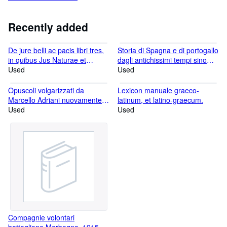
Iternational League of Antiquarian Booksellers (ILAB) and the
Associazione Librai Antiquari d'Italia (ALAI).
Recently added
De jure belli ac pacis libri tres,
Storia di Spagna e di portogallo
in quibus Jus Naturae et
dagli antichissimi tempi sino
Gentium, item Juris Publici
Used
alla morte di Carlo III [.].
Used
praecipua explicantur. Cum
annotatis auctoris, eiusdemque
Opuscoli volgarizzati da
Lexicon manuale graeco-
dissertatione de Mari Libero [.].
Marcello Adriani nuovamente
latinum, et latino-graecum.
confrontati col testo e illustrati
Used
Used
con note da Francesco
Ambrosoli.
Compagnie volontari