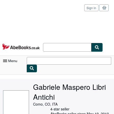
Sign in
Skip to main content
AbeBooks.co.uk
Menu
My Account
Gabriele Maspero Libri
My Purchases
Antichi
Sign Off
Como, CO, ITA
Advanced Search
4-star seller
AbeBooks seller since May 19, 2010