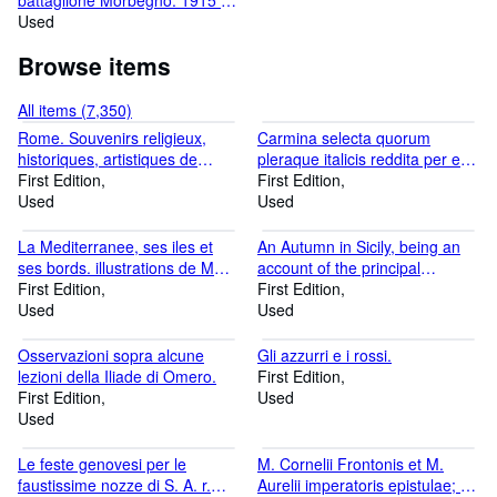
battaglione Morbegno. 1915 -
1919. V Alpini.
Used
Browse items
All items (7,350)
Rome. Souvenirs religieux,
Carmina selecta quorum
historiques, artistiques de
pleraque italicis reddita per eos
l'expedition francaise en 1849
First Edition
qui infra scripti sunt.
First Edition
et 1850.
Used
Used
La Mediterranee, ses iles et
An Autumn in Sicily, being an
ses bords. illustrations de MM.
account of the principal
Rouargue freres.
First Edition
remains of antiquity existing in
First Edition
Used
that island, with short sketches
Used
of its ancient and modern
history.
Osservazioni sopra alcune
Gli azzurri e i rossi.
lezioni della Iliade di Omero.
First Edition
First Edition
Used
Used
Le feste genovesi per le
M. Cornelii Frontonis et M.
faustissime nozze di S. A. r.
Aurelii imperatoris epistulae; L.