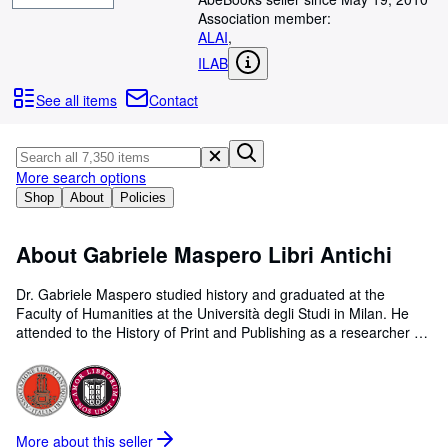
Browse Collections
Association member:
Rare Books
ALAI
,
ILAB
Art & Collectables
See all items
Contact
Textbooks
Sellers
More search options
Start Selling
Shop
About
Policies
Help
CLOSE
About Gabriele Maspero Libri Antichi
Dr. Gabriele Maspero studied history and graduated at the
Faculty of Humanities at the Università degli Studi in Milan. He
attended to the History of Print and Publishing as a researcher of
the Consiglio Nazionale delle Ricerche (CNR) and of the Istituto
Storico delle Insorgenze e per lIdentità Nazionale (ISIIN). He pays
particular attention to bibliographic area such as political and
economic thought, especially in the Enlightenment and French
Revolution Age, the crucial period of political and philosophical
More about this
seller
turmoil for the birth of modernity. He is a member of the