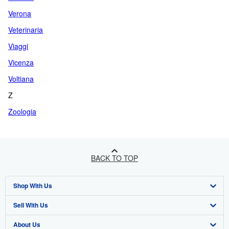
Verona
Veterinaria
Viaggi
Vicenza
Voltiana
Z
Zoologia
BACK TO TOP
Shop With Us
Sell With Us
Advanced Search
About Us
Browse Collections
Start Selling