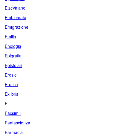
Elzeviriane
Emblemata
Emigrazione
Emilia
Enologia
Epigrafia
Epistolari
Eresie
Erotica
Exlibris
F
Facsimili
Fantascienza
Farmacia