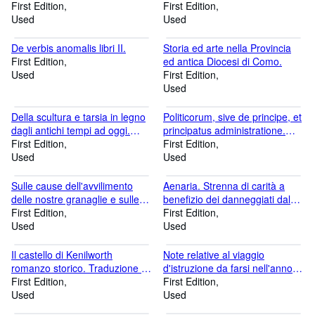
Vittorio Emanuele Duca di
First Edition
Veri et Antonini Pii et Appiani
First Edition
Savoia con S. A. I. e R. Maria
Used
epistularum reliquiae.
Used
Adelaide Arciduchessa
d'Austria.
De verbis anomalis libri II.
Storia ed arte nella Provincia
First Edition
ed antica Diocesi di Como.
Used
First Edition
Used
Della scultura e tarsia in legno
Politicorum, sive de principe, et
dagli antichi tempi ad oggi.
principatus administratione.
Notizie storico-monografiche.
First Edition
Libri tres.
First Edition
Used
Used
Sulle cause dell'avvilimento
Aenaria. Strenna di carità a
delle nostre granaglie e sulle
benefizio dei danneggiati dal
industrie agrarie riparatrici dei
First Edition
tremuoto del 28 luglio 1883
First Edition
danni che ne derivano. opera
Used
nell'isola d'Ischia.
Used
postuma.
Il castello di Kenilworth
Note relative al viaggio
romanzo storico. Traduzione di
d'istruzione da farsi nell'anno
G. Barbieri.
First Edition
1879.
First Edition
Used
Used