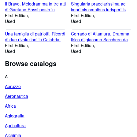
Il Bravo. Melodramma in tre atti
Singularia praeclarissima ac
di Gaetano Rossi posto in
imprimis omnibus iurisperitis
musica [.]. Da rappresentarsi
First Edition
pernecessaria, ac utilissima [.].
First Edition
nell'i. R. Teatro Alla Scala la
Used
Used
Quaresima 1839.
Una famiglia di patriotti. Ricordi
Corrado di Altamura. Dramma
di due rivoluzioni in Calabria.
lirico di giacomo Sacchero da
First Edition
rappresentarsi nell'I. R. Teatro
First Edition
Used
Alla Scala l'autunno del 1841.
Used
Browse catalogs
A
Abruzzo
Aeronautica
Africa
Agiografia
Agricoltura
Alchimia