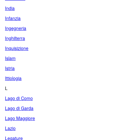
India
Infanzia
Ingegneria
Inghilterra
Inquisizione
Islam
Istria
Ittiologia
L
Lago di Como
Lago di Garda
Lago Maggiore
Lazio
Legature