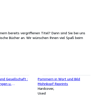
m bereits vergriffenen Titel? Dann sind Sie bei uns
rische Bücher an. Wir wünschen Ihnen viel Spaß beim
nd Gesellschaft :
Pommern in Wort und Bild
ngen u.
Mohnkopf Reprints
en in ihrer Zeit.
Hardcover
XEMPLAR)
Used