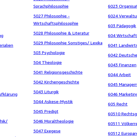
Sprachphilosophie
6023 Organisa
5027 Philosophie -
6024 Verwalt
Wirtschaftsphilosophie
603 Pädagogik
5028 Philosophie & Literatur
ng
604 Wirtschaf
5029 Philosophie Sonstiges/ Lexika
rialien
6041 Landwirt
503 Psychologie
6042 Deutsche
504 Theologie
6043 Finanzen
5041 Religionsgeschichte
6044 Arbeit
5042 Kirchengeschichte
6045 Manage
5043 Liturgik
ufklärung
6046 Marketin
5044 Askese-Mystik
605 Recht
5045 Predigt
60510 Rechtsg
hik/
5046 Moraltheologie
60511 Völkerr
5047 Exegese
60512 Europar