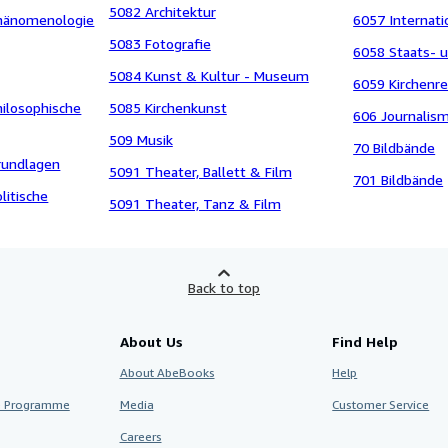
5082 Architektur
Phänomenologie
6057 Internati
5083 Fotografie
6058 Staats- 
5084 Kunst & Kultur - Museum
6059 Kirchenre
hilosophische
5085 Kirchenkunst
606 Journalis
509 Musik
70 Bildbände
rundlagen
5091 Theater, Ballett & Film
701 Bildbände
litische
5091 Theater, Tanz & Film
Back to top
About Us
Find Help
About AbeBooks
Help
te Programme
Media
Customer Service
Careers