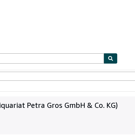
ables
Textbooks
Sellers
Start Selling
iquariat Petra Gros GmbH & Co. KG)