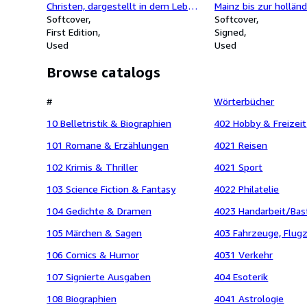
Christen, dargestellt in dem Leben
Mainz bis zur hollän
des Herrn v. Renty. Aus dem
Softcover
(2 Teile KOMPLETT) - 
Softcover
Französischen ins Deutsche
First Edition
Mainz nach Koblenz/ T
Signed
übertragen von dem Herausgeber:
Used
Koblenz bis Bonn. (S
Used
"Saint-Jüre, von der Erkenntniß und
EXEMPLAR)
Browse catalogs
Liebe unsers Erlösers Jesu Christi".
Nebst einem Anhang: Drei
Betrachtungen von dem
#
Wörterbücher
Herausgeber.
10 Belletristik & Biographien
402 Hobby & Freizeit
101 Romane & Erzählungen
4021 Reisen
102 Krimis & Thriller
4021 Sport
103 Science Fiction & Fantasy
4022 Philatelie
104 Gedichte & Dramen
4023 Handarbeit/Bas
105 Märchen & Sagen
403 Fahrzeuge, Flugz
106 Comics & Humor
4031 Verkehr
107 Signierte Ausgaben
404 Esoterik
108 Biographien
4041 Astrologie