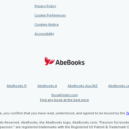
Privacy Policy
Cookie Preferences
Cookies Notice
Accessibility
AbeBooks.fr
AbeBooks.it
AbeBooks Aus/NZ
AbeBooks.c
BookFinder.com
Find any book at the best price
te, you confirm that you have read, understood, and agreed to be bound by the
T
ghts Reserved. AbeBooks, the AbeBooks logo, AbeBooks.com, "Passion for books.
passion." are registered trademarks with the Registered US Patent & Trademark O