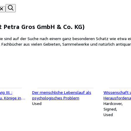
t Petra Gros GmbH & Co. KG)
 sind auf der Suche nach einem ganz besonderen Schatz wie etwa eine
ne, Fachbücher aus vielen Gebieten, Sammelwerke und natürlich antiqua
g III. :
Der menschliche Lebenslauf als
Wissenschaft u
u. Könige in
psychologisches Problem
Herausforderu
Used
Wechselwirkung
Hardcover
(SIGNIERTES E
Signed
Used