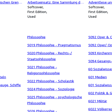
dischen Grenze
Arbeitseinsatz. Eine Sammlung der
Adventlese un
Teil I: Von
neueren Gesetze und
Softcover
Softcover
eil II: Von
Vollzugsvorschriften.
First Edition
First Edition
IGNIERTES
Used
Used
Philosophie
5092 Oper & 
5019 Philosophie - Pragmatismus
5092 Oper/ Op
5020 Philosophie - Rechts-/
5093 Kirchenm
Staatsphilosophie
5094 Gesangs
5021 Philosophie -
60 Sozialwiss
Religionsphilosophie
teln
601 Medien
5022 Philosophie - Scholastik
euge, Schiffe
601 Sozialwis
5024 Philosophie - Soziologie
602 Politik & 
5025 Philosophie - psychologische
6021 Militär
Philosophie
6022 Völkerre
5026 Philosophie -