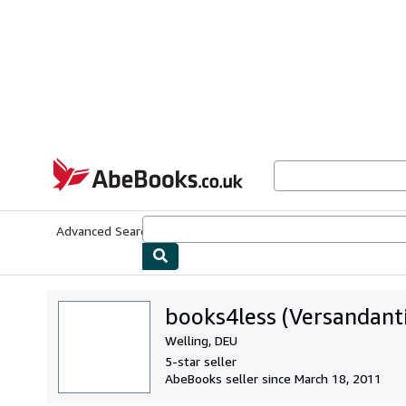
Skip to main content
AbeBooks.co.uk
Advanced Search
Browse Collections
Rare Books
Art & Collect
books4less (Versandant
Welling, DEU
5-star seller
AbeBooks seller since March 18, 2011