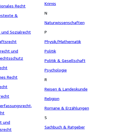
Krimis
ionales Recht
N
estexte &
Naturwissenschaften
 und Sozialrecht
P
aftsrecht
Physik/Mathematik
recht und
Politik
Rechtsschutz
Politik & Gesellschaft
echt
Psychologie
hes Recht
R
echt
Reisen & Landeskunde
recht
Religion
erfassungsrecht,
Romane & Erzählungen
cht
S
ht und
Sachbuch & Ratgeber
srecht