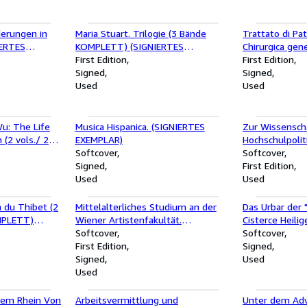
derungen in
Maria Stuart. Trilogie (3 Bände
Trattato di Pa
IERTES
KOMPLETT) (SIGNIERTES
Chirurgica gene
EXEMPLAR) - Bd.I: Maria Stuart,
First Edition
vols./ 2 Bände
First Edition
Königin von Schottland/ Bd.II:
Signed
EXEMPLAR) - Vo
Signed
James Stuart, Graf von Murray/
Used
febbri chirurgi
Used
Bd.III: Elisabeth, Königin von
tumori/ Vol.II:
England.
malattie dei te
u: The Life
Musica Hispanica. (SIGNIERTES
Zur Wissensch
 (2 vols./ 2
EXEMPLAR)
Hochschulpolit
Softcover
1966).
Softcover
Signed
First Edition
Used
Used
n du Thibet (2
Mittelalterliches Studium an der
Das Urbar der
MPLETT)
Wiener Artistenfakultät.
Cisterce Heili
-Etrangeres;
Kommentar zu d. Acta Facultatis
Softcover
(SIGNIERTES E
Softcover
Artium Universitatis Vindobonensis
First Edition
Signed
1385 - 1416. (SIGNIERTES
Signed
Used
EXEMPLAR) Schriftenreihe des
Used
Universitätsarchivs Universität
Wien; Bd. 4.
 dem Rhein Von
Arbeitsvermittlung und
Unter dem Adv