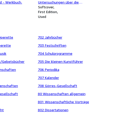
O.F.M.
d - Werkbuch.
Untersuchungen über die
angeblichen Schriften Dionysius
Softcover
des Areopagiten mit Rücksicht auf
First Edition
verwandte Erscheinungen. -
Used
ERSTER THEIL: Neoplatonische
Lehre.
Operette
702 Jahrbücher
erette
703 Festschriften
usik
704 Schulprogramme
-/Gebetsbücher
705 Die kleinen Kunstführer
enschaften
706 Periodika
707 Kalender
senschaften
708 Görres-Gesellschaft
Gesellschaft
80 Wissenschaften allgemein
801 Wissenschaftliche Vorträge
cht
802 Dissertationen