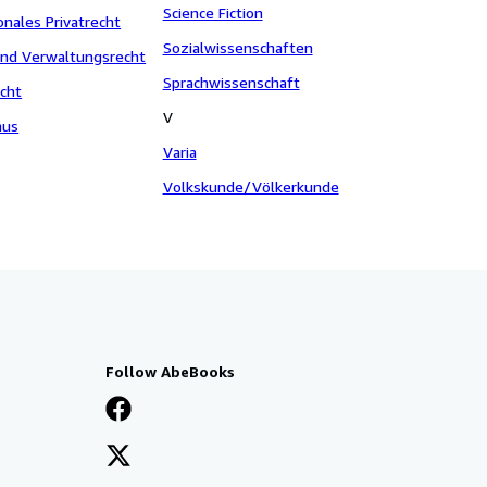
Science Fiction
onales Privatrecht
Sozialwissenschaften
und Verwaltungsrecht
Sprachwissenschaft
cht
V
mus
Varia
Volkskunde/Völkerkunde
Follow AbeBooks