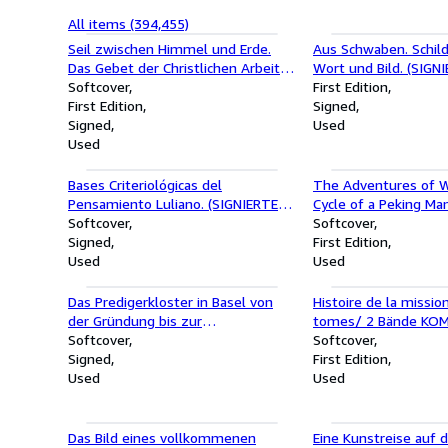
All items (394,455)
Seil zwischen Himmel und Erde.
Aus Schwaben. Schil
Das Gebet der Christlichen Arbeiter
Wort und Bild. (SIGN
Jugend. (SIGNIERTES EXEMPLAR)
Softcover
EXEMPLAR)
First Edition
First Edition
Signed
Signed
Used
Used
Bases Criteriológicas del
The Adventures of W
Pensamiento Luliano. (SIGNIERTES
Cycle of a Peking Man
EXEMPLAR)
Softcover
Bände KOMPLETT)
Softcover
Signed
First Edition
Used
Used
Das Predigerkloster in Basel von
Histoire de la missio
der Gründung bis zur
tomes/ 2 Bände KO
Klosterreform 1233-1429.
Softcover
Societe des Missions
Softcover
(SIGNIERTES EXEMPLAR)
Signed
First Edition
Sonderabdruck aus der Basler
Used
Used
Zeitschrift für Geschichte und
Altertumskunde; Band 33 (1934)
und 34 (1935).
Das Bild eines vollkommenen
Eine Kunstreise auf