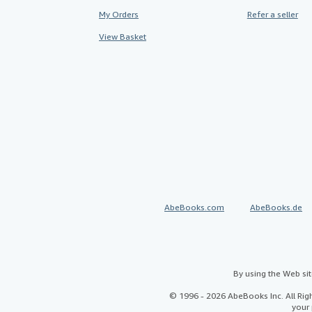
My Orders
Refer a seller
View Basket
AbeBooks.com
AbeBooks.de
By using the Web si
© 1996 - 2026 AbeBooks Inc. All Ri
your 