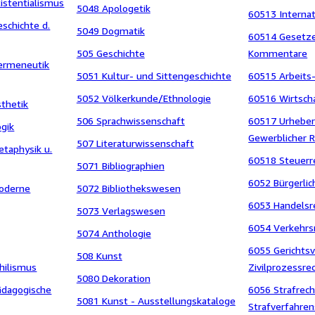
xistentialismus
5048 Apologetik
60513 Internat
eschichte d.
5049 Dogmatik
60514 Gesetz
505 Geschichte
Kommentare
Hermeneutik
5051 Kultur- und Sittengeschichte
60515 Arbeits-
5052 Völkerkunde/Ethnologie
60516 Wirtsch
sthetik
506 Sprachwissenschaft
60517 Urheber
ogik
Gewerblicher 
507 Literaturwissenschaft
etaphysik u.
60518 Steuerr
5071 Bibliographien
6052 Bürgerlic
Moderne
5072 Bibliothekswesen
6053 Handelsr
5073 Verlagswesen
6054 Verkehrs
5074 Anthologie
6055 Gerichtsv
508 Kunst
ihilismus
Zivilprozessre
5080 Dekoration
ädagogische
6056 Strafrec
5081 Kunst - Ausstellungskataloge
Strafverfahren