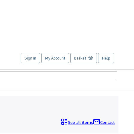
Sign in
My Account
Basket
Help
See all items
Contact