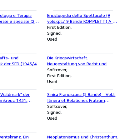
tologia e Terapia
Enciclopedia dello Spettacolo (9
rale e speciale (2
vols.cpl./ 9 Bände KOMPLETT) A -
 von 3) (SIGNIERTES
Z. (SIGNIERTES EXEMPLAR)
First Edition
l.I: Infiammazione,
Signed
che, lesioni violente,
Used
 Lesioni violente e
ssuti.
afts- und
Die Kriegswirtschaft.
ik der SED (1945/46-
Neugestaltung von Recht und
Wirtschaft ; H. 40, T. 2
Softcover
First Edition
Used
 "Waldmark" der
Sinica Franciscana (5 Bände) - Vol.I:
genkreuz 1431.
Itinera et Relationes Fratrum
XEMPLAR)
Minorum Saeculi XIII et XIV/ Vol.II:
Softcover
Relationes et Epistolas Fratrum
Signed
Minorum Saeculi XVI et XVII/ Vol.III:
Used
Saeculi XVII/ Vol.IV: Saeculi XVII et
XVIII/ Vol.V: Relationes et Epistolas
Illmi D. Dr. Bernardini della Chiesa
entskranz. Ein
Neoplatonismus und Christenthum.