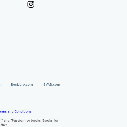
a
IberLibro.com
ZVAB.com
erms and Conditions
.
" and "Passion for books. Books for
ffice.