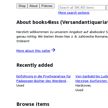
Shop
About
Policies
More search options
About books4less (Versandantiquaria
Herzlich willkommen zu unserem Angebot auf abebooks! Sie
genau richtig: Wir bieten Ihnen hier z. B. zahlreiche Roma
Stöbern!
More about this
seller
Recently added
Einführung in die Psychoanalyse für
Von Garibald bis Ludwi
Pädagogen Bücher des Werdenden,
Herzöge, Kurfürsten 
zweite Reihe, Bd. 5
Used
Bayern
Hardcover
Used
Browse items