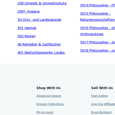
209 Umwelt & Umweltschutz
5014 Philosophie - 
2091 Hygiene
5015 Philosophie -
30 Orts- und Landeskunde
Naturwissenschaften
301 Heimat
5016 Philosophie - p
Anthropologie
302 Reisen
5017 Philosophie - G
40 Ratgeber & Sachbücher
5018 Philosophie - po
401 Nachschlagwerke, Lexika,
Shop With Us
Sell With Us
Advanced Search
Start Selling
Browse Collections
Join Our Affilia
My Account
Book Buyback