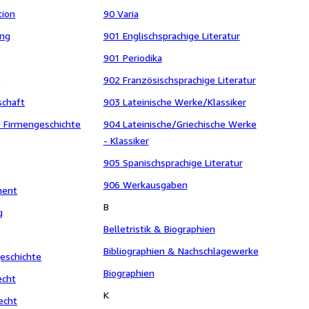
tion
90 Varia
ung
901 Englischsprachige Literatur
901 Periodika
t
902 Französischsprachige Literatur
schaft
903 Lateinische Werke/Klassiker
 Firmengeschichte
904 Lateinische/Griechische Werke
- Klassiker
905 Spanischsprachige Literatur
906 Werkausgaben
ment
B
g
Belletristik & Biographien
Bibliographien & Nachschlagewerke
eschichte
Biographien
echt
K
echt