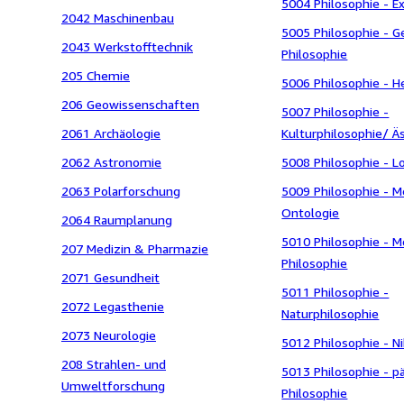
5004 Philosophie - E
2042 Maschinenbau
5005 Philosophie - G
2043 Werkstofftechnik
Philosophie
205 Chemie
5006 Philosophie - 
206 Geowissenschaften
5007 Philosophie -
2061 Archäologie
Kulturphilosophie/ Ä
2062 Astronomie
5008 Philosophie - L
2063 Polarforschung
5009 Philosophie - M
Ontologie
2064 Raumplanung
5010 Philosophie - 
207 Medizin & Pharmazie
Philosophie
2071 Gesundheit
5011 Philosophie -
2072 Legasthenie
Naturphilosophie
2073 Neurologie
5012 Philosophie - N
208 Strahlen- und
5013 Philosophie - p
Umweltforschung
Philosophie