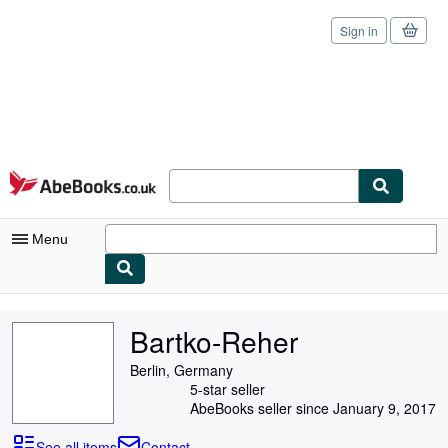
Sign in
Skip to main content
AbeBooks.co.uk
Menu
My Account
Bartko-Reher
My Purchases
Berlin, Germany
Sign Off
5-star seller
AbeBooks seller since January 9, 2017
Advanced Search
See all items
Contact