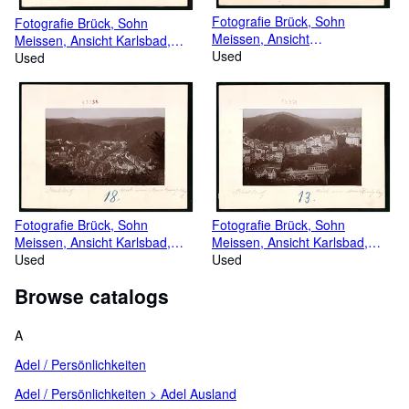
Fotografie Brück, Sohn
Fotografie Brück, Sohn
Meissen, Ansicht
Meissen, Ansicht Karlsbad,
Kötzschenbroda,
Used
Partie an der Felsenquelle mit
Used
Bahnhofstrasse, Hutgeschäft
Kurgästen
Elisabeth Mosert, W. Kelling
Fotografie Brück, Sohn
Fotografie Brück, Sohn
Meissen, Ansicht Karlsbad,
Meissen, Ansicht Karlsbad,
Blick vom Dreikreuzberg auf
Used
Blick vom Dreikreuzberg auf
Used
die Stadt
die Stadt mit Kolonnade
Browse catalogs
A
Adel / Persönlichkeiten
Adel / Persönlichkeiten > Adel Ausland