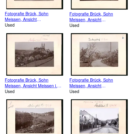
Fotografie Brück, Sohn
Fotografie Brück, Sohn
Meissen, Ansicht
Meissen, Ansicht
Kötzschenbroda, Partie an der
Used
Hintergersdorf, Blick auf den
Used
Meissnerstrasse /
Ort während der Baumblüte
Lössnitzstrasse, Pfunds
Molkerei
Fotografie Brück, Sohn
Fotografie Brück, Sohn
Meissen, Ansicht Meissen i.
Meissen, Ansicht
Sa., Blick von der Nossener
Used
Hintergersdorf, Partie im Ort
Used
Strasse nach dem Burgberg
während der Baumblüte
mit Dom