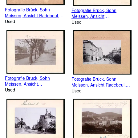
Fotografie Brück, Sohn
Fotografie Brück, Sohn
Meissen, Ansicht Radebeul,
Meissen, Ansicht
Bahnhofstrasse am
Used
Kötzschenbroda, Grenzstrasse
Used
Geschäftshaus Richard Lindner
mit Villa Johann Heinrich
Winkler
Fotografie Brück, Sohn
Fotografie Brück, Sohn
Meissen, Ansicht
Meissen, Ansicht Radebeul,
Kötzschenbroda, Radebeul,
Used
Blick in die Bahnhofstrasse am
Used
Blick in die Allee- und
Consum-Verein
Lamsbachstrasse,
Wohnhäuser