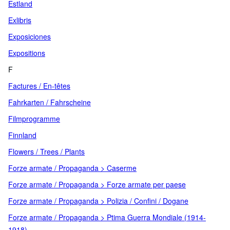
Estland
Exlibris
Exposiciones
Expositions
F
Factures / En-têtes
Fahrkarten / Fahrscheine
Filmprogramme
Finnland
Flowers / Trees / Plants
Forze armate / Propaganda > Caserme
Forze armate / Propaganda > Forze armate per paese
Forze armate / Propaganda > Polizia / Confini / Dogane
Forze armate / Propaganda > Ptima Guerra Mondiale (1914-
1918)