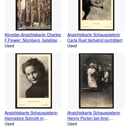
items added daily. Collectors find rare pieces and themed
highlights at fair prices. We offer secure packaging, fast shipping.
Künstler-Ansichtskarte Charles
Ansichtskarte Schauspielerin
F.Flower: Nürnberg, belebter
Carla Rust lächelnd porträtiert
Platz vor der Lorenzkirche
Used
Used
Ansichtskarte Schauspielerin
Ansichtskarte Schauspielerin
Hannelore Schroth in
Henny Porten bei ihrer
verträumter Pose
Used
Vermählung vorm Standesamt
Used
1921