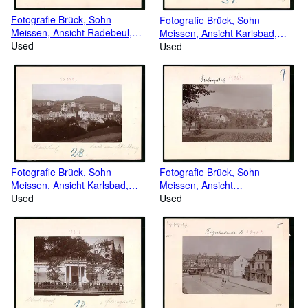
Fotografie Brück, Sohn
Fotografie Brück, Sohn
Meissen, Ansicht Radebeul,
Meissen, Ansicht Karlsbad,
Strassenpartie am Rathaus
Used
Blick auf die alten Wiesen mit
Used
und am Postamt
Hotel Concordia, König von
Württemberg
Fotografie Brück, Sohn
Fotografie Brück, Sohn
Meissen, Ansicht
Meissen, Ansicht Karlsbad,
Hintergersdorf, Blick auf den
Used
Blick vom Schindlerweg auf die
Used
Ort mit Wohnhäusern
Hotels National, Mirabell,
Beethoven