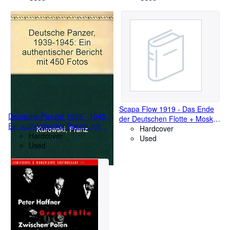
Scapa Flow 1919 - Das Ende
Deutsche Panzer 1939 - 1945 -
der Deutschen Flotte + Moskau
Ein authentischer Report mit
wusste Alles - Die
Hardcover
450 Fotos
Hardcover
entscheidende
Used
Used
Nachrichtenverbindung im
Zweiten Weltkrie3g vom OKW
über Lucy zu den Alliierten ( 2
Bücher )