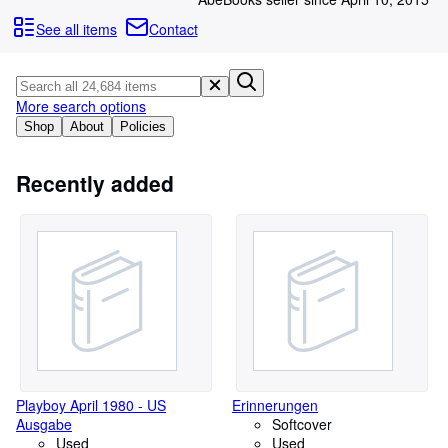
Browse Collections
See all items
Contact
Rare Books
Art & Collectables
More search options
Textbooks
Shop
About
Policies
Sellers
Start Selling
Recently added
Help
CLOSE
Playboy April 1980 - US
Erinnerungen
Ausgabe
Softcover
Used
Used