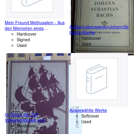
Mein Freund Methusalem - Aus
AufdenLebenswegenJohannSe
den Memoiren eines
bastianBachs
Flausenkönigs
Hardcover
Hardcover
Signed
Used
Used
Ausgewählte Werke
Im Strom der Zeit
Softcover
Völkerschicksale und
Used
Weltgeschehen im Laufe der
Hardcover
Jahrtausende
Used