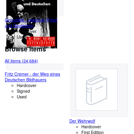
Grenzfälle - zwischen Polen
und Deutschen
Hardcover
Used
Browse items
All items (24,684)
Fritz Cremer - der Weg eines
Deutschen Bildhauers
Hardcover
Signed
Used
Der Wehrwolf
Hardcover
First Edition