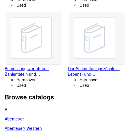
Umwelt mit 591 Abbildungen
1914
Used
1911
Used
und 21 farbigen Tafeln
Bemessungsverfahren -
Der Schmetterlingszüchter -
Zahlentafeln und
Lebens- und
Zahlenbeispiele zu den
Hardcover
Entwicklungsweise unserer
Hardcover
Deutschen
Used
einheimischen Schmetterlinge
Used
Stahlbetonbestimmungen von
nebst einen Anleitung zur
Browse catalogs
März 1943
Schmetterlingszucht mit 262
Abbildungen auf 15 Tafeln in
Farbendruck und 107
A
Textillustrationen
Abenteuer
Abenteuer/ Western