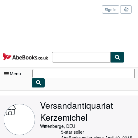
Sign in
Skip to main content
AbeBooks.co.uk
Menu
My Account
Versandantiquariat
My Purchases
Kerzemichel
Sign Off
Wittenberge, DEU
Advanced Search
5-star seller
AbeBooks seller since April 10, 2015