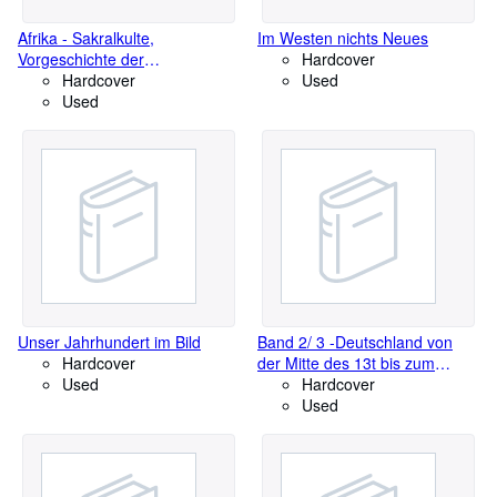
Afrika - Sakralkulte,
Im Westen nichts Neues
Vorgeschichte der
Hardcover
Hieroglyphen - Aus der
Hardcover
Used
Schriften - Reihe Kulturen der
Used
Erde - Material zur Kultur- und
Kunstgeschichte aller Völker
Band VI - Afrika
Unser Jahrhundert im Bild
Band 2/ 3 -Deutschland von
Hardcover
der Mitte des 13t bis zum
Used
aufgehenden 15 Jh. + Band 3 -
Hardcover
Deutschland 1476 - 1648 +
Used
Band 4 -Deutschland 1648 -
1789 + Band 5 - Deutschland
1789 - 1815 + Band 6 -
Deutschland 1815 - 1849 +