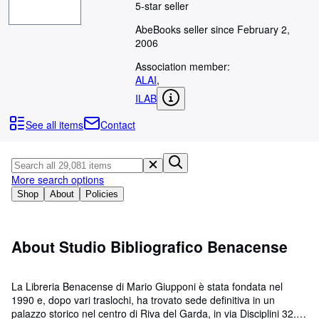
Browse Collections
5-star seller
Rare Books
AbeBooks seller since February 2,
2006
Art & Collectables
Association member:
Textbooks
ALAI
,
ILAB
Sellers
See all items
Contact
Start Selling
Help
CLOSE
More search options
Shop
About
Policies
About Studio Bibliografico Benacense
La Libreria Benacense di Mario Giupponi è stata fondata nel
1990 e, dopo vari traslochi, ha trovato sede definitiva in un
palazzo storico nel centro di Riva del Garda, in via Disciplini 32.