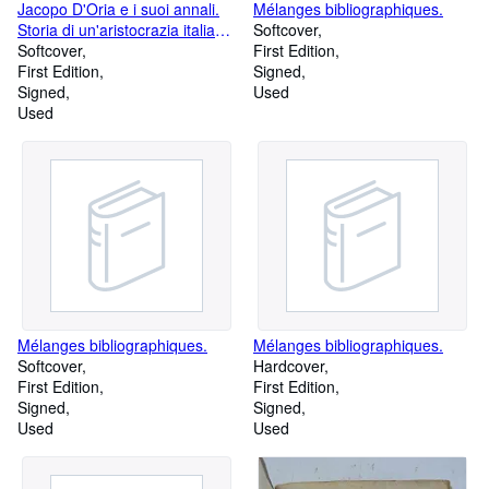
Jacopo D'Oria e i suoi annali.
Mélanges bibliographiques.
Storia di un'aristocrazia italiana
Softcover
nel Duecento.
Softcover
First Edition
First Edition
Signed
Signed
Used
Used
Mélanges bibliographiques.
Mélanges bibliographiques.
Softcover
Hardcover
First Edition
First Edition
Signed
Signed
Used
Used