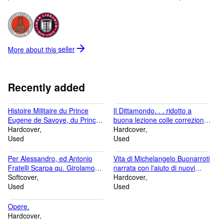
Nella nostra libreria riposano e sono visibili cinquantamila volumi
di ogni epoca ed argomento. Pubblichiamo cataloghi periodici di
libri antichi e rari d argomento tematico o generale tra cui:
letteratura, bibliografia, storia, viaggi, alpinismo e storia locale
italiana. I nostri cataloghi verranno inviati gratuitamente a chi ne
More about this
seller
farà esplicita richiesta indicando chiaramente l area specifica del
proprio interesse (vedi area newsletter)
Recently added
Histoire Militaire du Prince
Il Dittamondo. . . ridotto a
Eugene de Savoye, du Prince
buona lezione colle correzioni
et Duc de Marlborough, et du
Hardcover
pubblicate dal cav. Vincenzo
Hardcover
Prince de Nassau-Frise.
Used
Monti nella Proposta e con più
Used
altre.
Per Alessandro, ed Antonio
Vita di Michelangelo Buonarroti
Fratelli Scarpa qu. Girolamo
narrata con l'aiuto di nuovi
contro La Nob. Commissaria
Softcover
documenti.
Hardcover
del qu. Camillo Scarpa. Al
Used
Used
Laudo.
Opere.
Hardcover