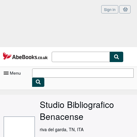
Sign in
Skip to main content
AbeBooks.co.uk
Menu
My Account
Studio Bibliografico
My Purchases
Benacense
Sign Off
Advanced Search
riva del garda, TN, ITA