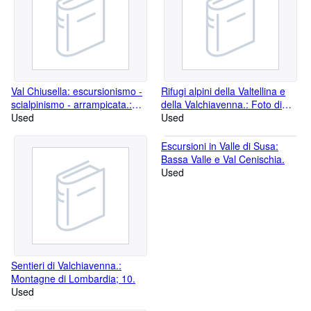
Val Chiusella: escursionismo -
Rifugi alpini della Valtellina e
scialpinismo - arrampicata.:
della Valchiavenna.: Foto di
Biblioteca della montagna; 27.
Used
Luisa Angelici e Antonio
Used
Boscacci. Montagna in tasca;
17.
Escursioni in Valle di Susa:
Bassa Valle e Val Cenischia.
Used
Sentieri di Valchiavenna.:
Montagne di Lombardia; 10.
Used