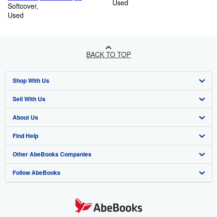
Used
Comba. Biblioteca di cultura
Softcover
storica; 91.
Used
BACK TO TOP
Shop With Us
Sell With Us
Advanced Search
About Us
Browse Collections
Start Selling
Find Help
My Account
Join Our Affiliate Programme
About AbeBooks
Other AbeBooks Companies
My Orders
Book Buyback
Media
Help
Follow AbeBooks
View Basket
Refer a seller
Careers
Customer Service
AbeBooks.com
Privacy Policy
AbeBooks.de
Cookie Preferences
AbeBooks.fr