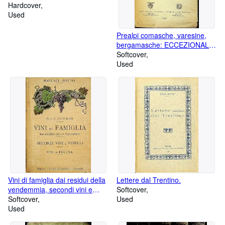
Hardcover
Used
Prealpi comasche, varesine,
bergamasche: ECCEZIONALE
COPIA APPARTENUTA AD
Softcover
UGO DI VALLEPIANA (firma al
Used
frontespizio a china d'epoca).:
Guida dei monti d'Italia.
Vini di famiglia dai residui della
Lettere dal Trentino.
vendemmia, secondi vini e
Softcover
vinelli, vini di frutta, agrumi,
Softcover
Used
fichi, mele, pere, susine,
Used
ciliegie, fragole, ecc.