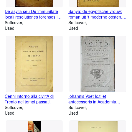
De asylia seu De immunitate
Sanya: de egyptische vrouw:
locali resolutiones forenses in
roman uit 't moderne oosten.:
quibus dubia omnia, quae per
Softcover
Hollandsch van Ellen Forest.
Softcover
ciuilistas, canonistas,
Used
Used
summistas, & theologos, hac
de re, nedÃ m fusÃ , verÃ m
etiam incidenter mota, aut
controuersa sunt; iuxta sacrae
congregationis oracula Rotae
Romanae decisiones
practicorumque, obseruatam
sententiam, facili methodo
explanantur, resoluuntur.
Auctore Michaele Angelo
Donato iurisconsulto
Neapolitano, vtriusque Fori
Cenni intorno alla civiltÃ di
Iohannis Voet Ic.ti et
experientia consumatissimo. .
Trento nei tempi passati.
antecessoris in Academia
Cum triplici indice materiarum,
Softcover
Lugduno-Batava:
Softcover
argumentorum, ac rerum
Used
Commentarius ad Pandectas in
Used
omnium notabilium.
quo praeter Romani iuris
principia ac controversias
illustriores, jus etiam