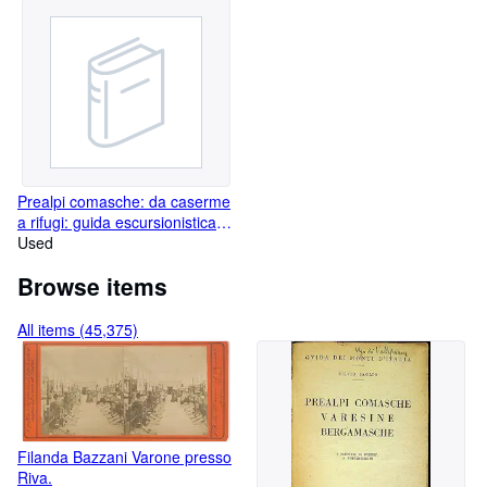
Prealpi comasche: da caserme
a rifugi: guida escursionistica.:
Montagne di Lombardia; 4.
Used
Browse items
All items (45,375)
Filanda Bazzani Varone presso
Riva.