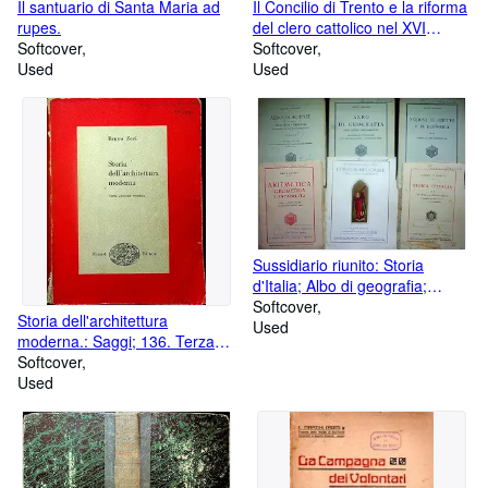
Il santuario di Santa Maria ad
Il Concilio di Trento e la riforma
rupes.
del clero cattolico nel XVI
Softcover
secolo.: Traduzione dalla
Softcover
Used
seconda edizione francese.
Used
Scienza e religione; 62.
Sussidiario riunito: Storia
d'Italia; Albo di geografia;
Corso di religione; Aritmetica,
Softcover
Storia dell'architettura
geometria e contabilitÃ; Albo di
Used
moderna.: Saggi; 136. Terza
scienze; Nozioni di diritto ed
edizione riveduta.
Softcover
economia.
Used