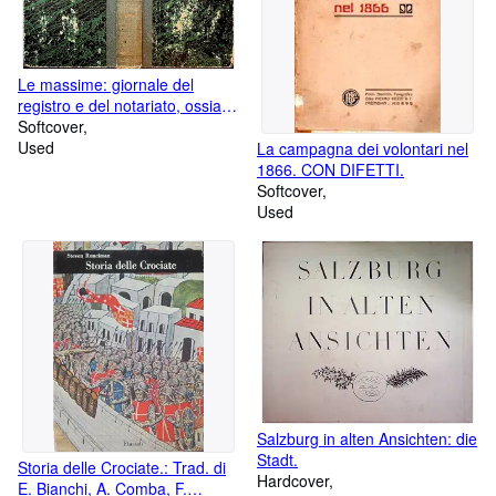
Le massime: giornale del
registro e del notariato, ossia
Raccolta delle risoluzioni
Softcover
amministrative e decisioni
Used
La campagna dei volontari nel
giudiziarie.: ANNO VIII.
1866. CON DIFETTI.
Softcover
Used
Salzburg in alten Ansichten: die
Stadt.
Storia delle Crociate.: Trad. di
Hardcover
E. Bianchi, A. Comba, F.