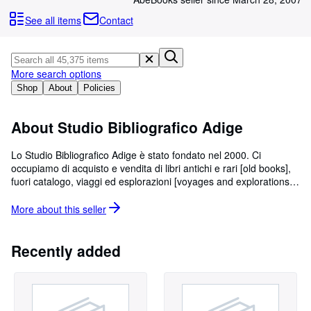
Browse Collections
See all items
Contact
Rare Books
Art & Collectables
More search options
Textbooks
Shop
About
Policies
Sellers
Start Selling
About Studio Bibliografico Adige
Help
Lo Studio Bibliografico Adige è stato fondato nel 2000. Ci
occupiamo di acquisto e vendita di libri antichi e rari [old books],
CLOSE
fuori catalogo, viaggi ed esplorazioni [voyages and explorations],
montagna e alpinismo [climbings and mountaneiring], storia
locale italiana [local history], arte italiana, locale e primitiva [Italian
More about this
seller
art, local and primitive], letteratura [Literature], storia[History],
religione [Religion], guerra [War], cinema [Cinema], teatro e
fotografia [Theater and photography].
Recently added