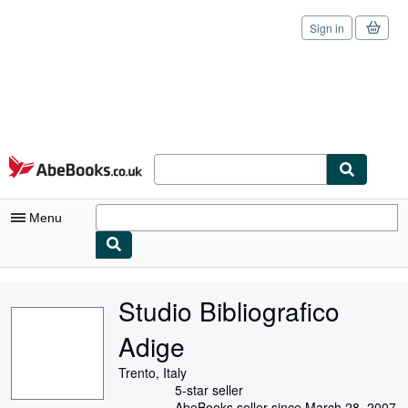
Sign in
Skip to main content
AbeBooks.co.uk
Menu
My Account
Studio Bibliografico
My Purchases
Adige
Sign Off
Trento, Italy
Advanced Search
5-star seller
AbeBooks seller since March 28, 2007