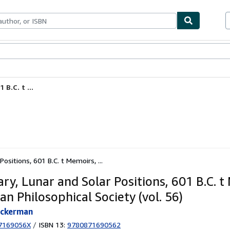
ables
Textbooks
Sellers
Start Selling
B.C. t ...
Positions, 601 B.C. t Memoirs, ...
ary, Lunar and Solar Positions, 601 B.C. t
n Philosophical Society (vol. 56)
uckerman
7169056X
/
ISBN 13:
9780871690562