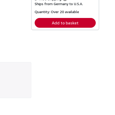
Learn
Ships from Germany to U.S.A.
more
about
Quantity:
Over 20 available
shipping
rates
Add to basket