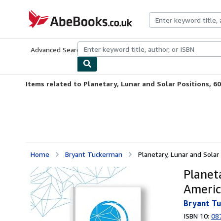
Skip to main content
AbeBooks.co.uk
Advanced Search
Browse Collections
Rare Books
Art & Collect
Items related to Planetary, Lunar and Solar Positions, 601 
Home
Bryant Tuckerman
Planetary, Lunar and Solar 
Planet
America
Bryant T
ISBN 10:
08