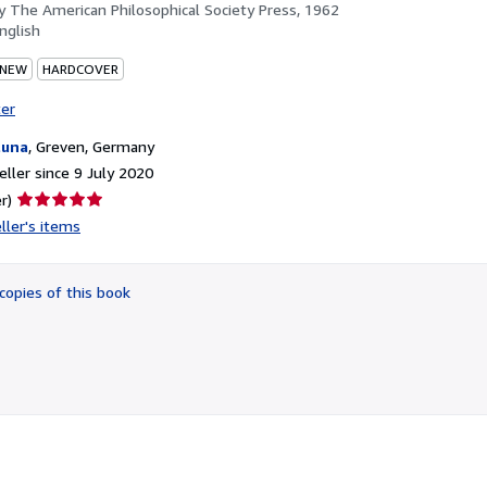
by
The American Philosophical Society Press, 1962
nglish
 NEW
HARDCOVER
ter
luna
,
Greven, Germany
ller since 9 July 2020
Seller
r)
rating
ller's items
5
out
of
copies of this book
5
stars