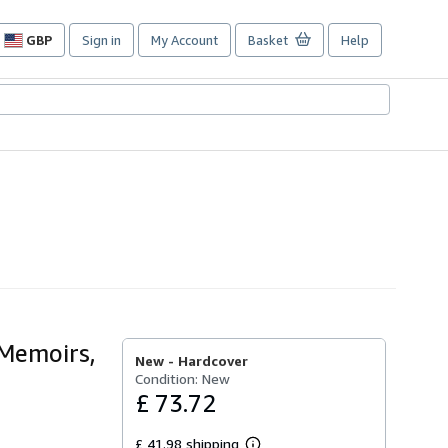
GBP
Sign in
My Account
Basket
Help
Site
shopping
preferences
 Memoirs,
New -
Hardcover
Condition: New
£ 73.72
£ 41.98 shipping