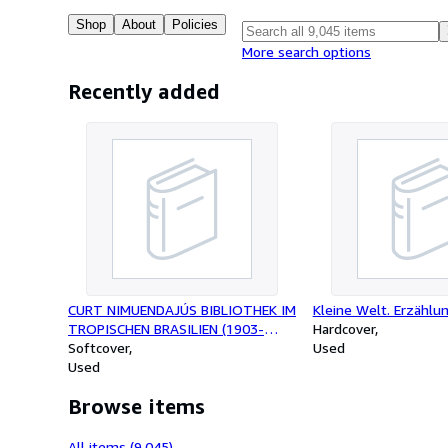
Shop
About
Policies
More search options
Recently added
CURT NIMUENDAJÚS BIBLIOTHEK IM
Kleine Welt. Erzählu
TROPISCHEN BRASILIEN (1903-
Hardcover
1945): Ein Beitrag zur Geschichte
Softcover
Used
der Ethnologie
Used
Browse items
All items (9,045)