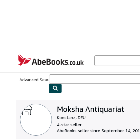
Skip to main content
AbeBooks.co.uk
Advanced Search
Browse Collections
Rare Books
Art & Collect
Moksha Antiquariat
Konstanz, DEU
4-star seller
AbeBooks seller since September 14, 20