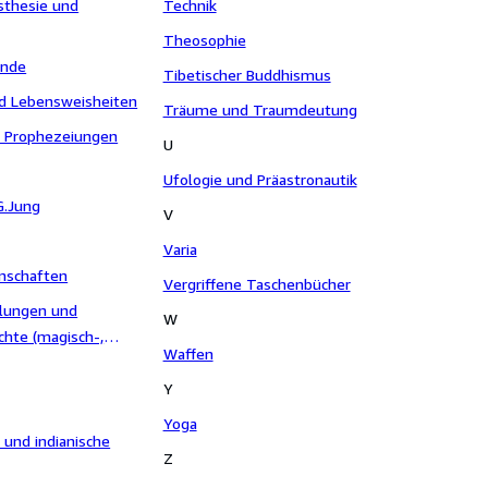
sthesie und
Technik
Theosophie
unde
Tibetischer Buddhismus
nd Lebensweisheiten
Träume und Traumdeutung
 Prophezeiungen
U
Ufologie und Präastronautik
G.Jung
V
Varia
enschaften
Vergriffene Taschenbücher
lungen und
W
chte (magisch-,
Waffen
tik)
Y
Yoga
und indianische
Z