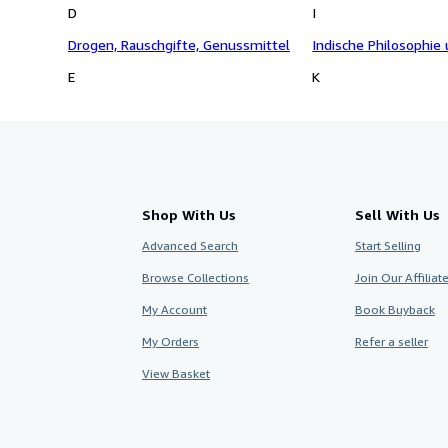
D
I
Drogen, Rauschgifte, Genussmittel
Indische Philosophie
E
K
Shop With Us
Sell With Us
Advanced Search
Start Selling
Browse Collections
Join Our Affilia
My Account
Book Buyback
My Orders
Refer a seller
View Basket