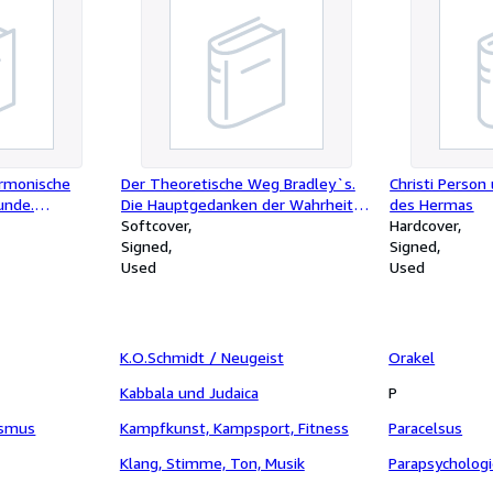
rmonische
Der Theoretische Weg Bradley`s.
Christi Person
unde.
Die Hauptgedanken der Wahrheit
des Hermas
Oscar
und Wirklichkeitslehre des
Softcover
Hardcover
erlag
englischen Philosophen Francis
Signed
Signed
Herbert Bradley ( 1846 - 1924 )
Used
Used
K.O.Schmidt / Neugeist
Orakel
Kabbala und Judaica
P
ismus
Kampfkunst, Kampsport, Fitness
Paracelsus
Klang, Stimme, Ton, Musik
Parapsychologi