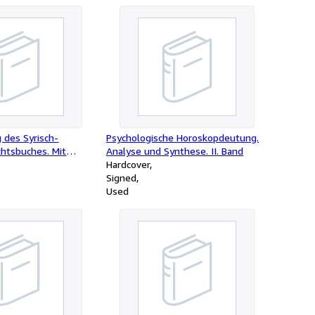
 des Syrisch-
Psychologische Horoskopdeutung.
htsbuches. Mit
Analyse und Synthese. II. Band
Signatur des
Hardcover
Signed
Used