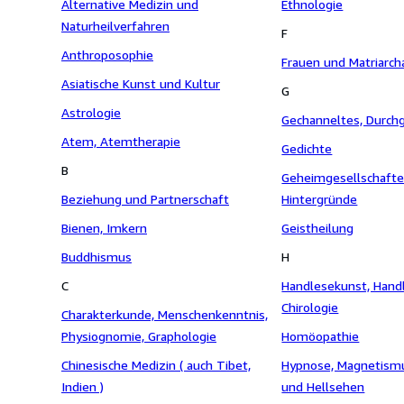
Alternative Medizin und
Ethnologie
Naturheilverfahren
F
Anthroposophie
Frauen und Matriarch
Asiatische Kunst und Kultur
G
Astrologie
Gechanneltes, Durch
Atem, Atemtherapie
Gedichte
B
Geheimgesellschaft
Beziehung und Partnerschaft
Hintergründe
Bienen, Imkern
Geistheilung
Buddhismus
H
C
Handlesekunst, Handl
Chirologie
Charakterkunde, Menschenkenntnis,
Physiognomie, Graphologie
Homöopathie
Chinesische Medizin ( auch Tibet,
Hypnose, Magnetismu
Indien )
und Hellsehen