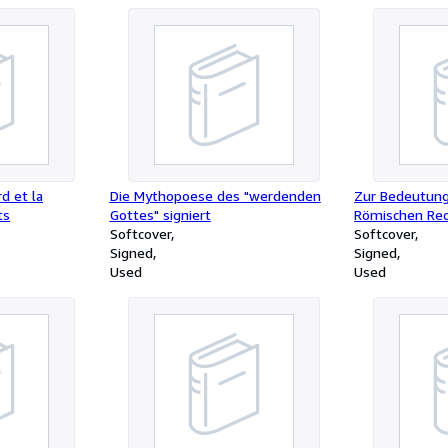
d et la
Die Mythopoese des "werdenden
Zur Bedeutung
ts
Gottes" signiert
Römischen Rec
Softcover
Widmung und 
Softcover
Signed
Verfassers
Signed
Used
Used