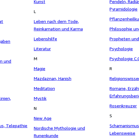
Kunst
Pendeln, Radiä
Pyramidologie
L
Pflanzenheilk
at
Leben nach dem Tode,
Reinkarnation und Karma
Philosophie u
Lebenshilfe
Propheten und
gaben
Literatur
Psychologie
M
Psychologie C.
en und
Magie
R
Mazdaznan, Hanish
Religionswiss
Meditation
Romane, Erzäh
Erfahrungsberi
inien,
Mystik
okkulte Thema
Rosenkreuzer
N
S
New Age
s, Telepathie
Schamanismus 
Nordische Mythologie und
Lebensweise
Runenkunde