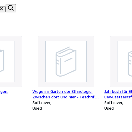
ngen.
Wege im Garten der Ethnologie:
Jahrbuch für 
Zwischen dort und hier - Feschrift
Bewusstseinsf
für María Susana Cipolletti. Die
Softcover
for. / Jahrbuc
Softcover
Texte in deutsch/ englisch/
Used
und Bewusstse
Used
spanisch
deutsch/engli