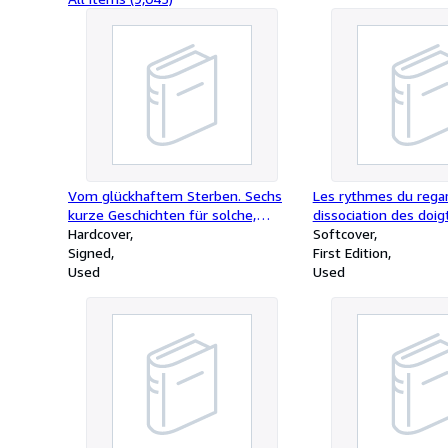
Vom glückhaftem Sterben. Sechs
Les rythmes du regar
kurze Geschichten für solche,
dissociation des doig
denen auch heute noch die Ehre
Hardcover
Softcover
mehr gilt als wie das Leben
Signed
First Edition
Used
Used