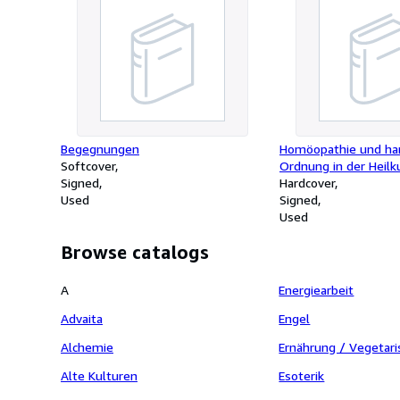
Begegnungen
Homöopathie und ha
Softcover
Ordnung in der Heilk
Signed
Herausgegeben von 
Hardcover
Used
Schlegel.Lehmanns V
Signed
München 1939
Used
Browse catalogs
A
Energiearbeit
Advaita
Engel
Alchemie
Ernährung / Vegetar
Alte Kulturen
Esoterik