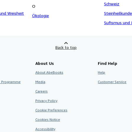
Schweiz
O
 und Weisheit
Steinheilkund
Ökologie
Sufismus und 
Back to top
About Us
Find Help
About AbeBooks
Help
te Programme
Media
Customer Service
Careers
Privacy Policy
Cookie Preferences
Cookies Notice
Accessibility