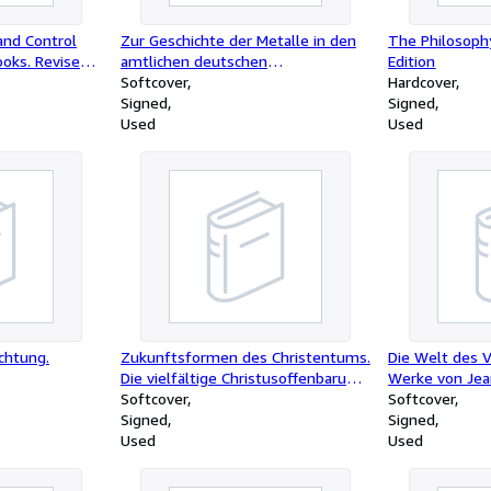
and Control
Zur Geschichte der Metalle in den
The Philosophy
books. Revised
amtlichen deutschen
Edition
dition signiert
Arzneibüchern. Inaugural-
Softcover
Hardcover
Dissertation zur Erlangung der
Signed
Signed
Doktorwürde.
Used
Used
chtung.
Zukunftsformen des Christentums.
Die Welt des
Die vielfältige Christusoffenbarung
Werke von Jea
im Zeitengange
Softcover
Softcover
Signed
Signed
Used
Used