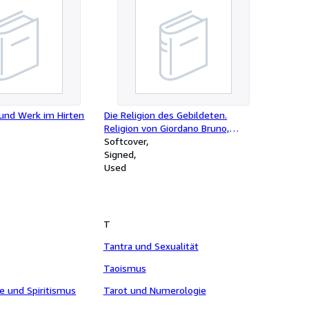
 und Werk im Hirten
Die Religion des Gebildeten.
Religion von Giordano Bruno,
Spinoza, Kant, Goethe, Tolstoi,
Softcover
Einstein, Gandhi, Vivekananda etc. .
Signed
Anhang: Gott das Geheimnisvolle
Used
und die Wissenschaft.
T
Tantra und Sexualität
Taoismus
e und Spiritismus
Tarot und Numerologie