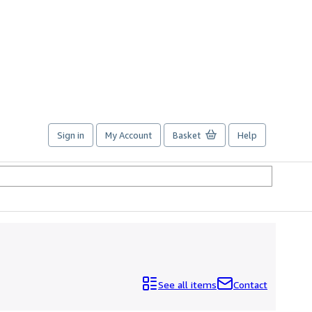
Sign in
My Account
Basket
Help
See all items
Contact