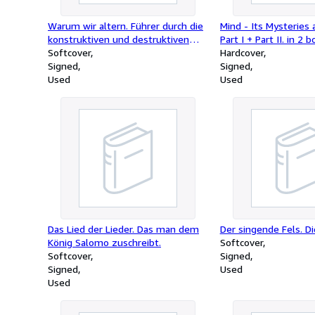
Warum wir altern. Führer durch die
Mind - Its Mysteries 
konstruktiven und destruktiven
Part I + Part II. in 2 
Eigenschaften der lebendigen
Softcover
and Enlarged Fourth E
Hardcover
Zelle.
Signed
/ signed
Signed
Used
Used
Das Lied der Lieder. Das man dem
Der singende Fels. Di
König Salomo zuschreibt.
Softcover
Softcover
Signed
Signed
Used
Used