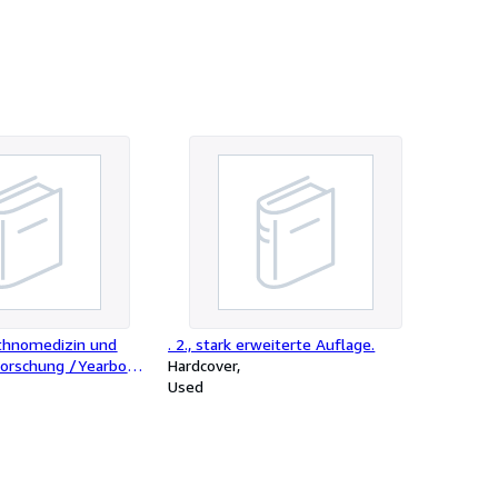
Ethnomedizin und
. 2., stark erweiterte Auflage.
orschung /Yearbook
Hardcover
h für Ethnomedizin
Used
insforschung
sch