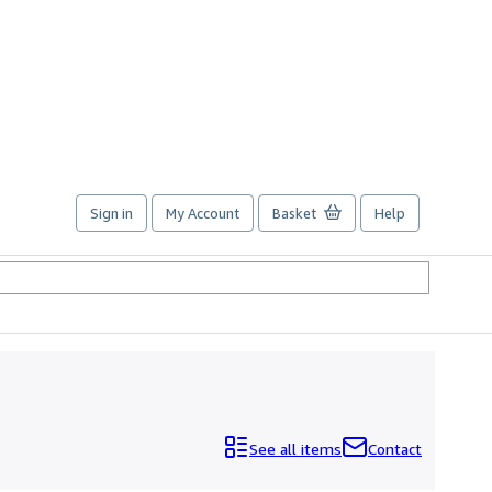
Sign in
My Account
Basket
Help
See all items
Contact