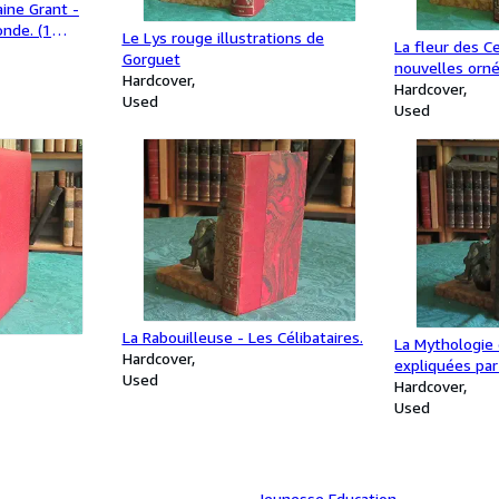
ine Grant -
nde. (1
Le Lys rouge illustrations de
La fleur des C
1917
Gorguet
nouvelles orn
Hardcover
eaux-fortes or
Hardcover
Used
Used
La Rabouilleuse - Les Célibataires.
La Mythologie 
Hardcover
expliquées par
Used
Hardcover
Used
Jeunesse Education