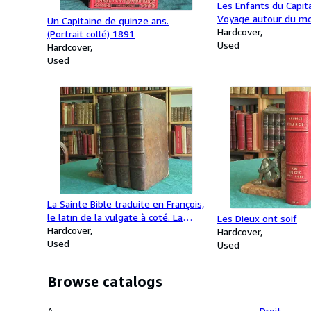
Les Enfants du Capita
Voyage autour du mo
Un Capitaine de quinze ans.
éléphant Hachette) 
Hardcover
(Portrait collé) 1891
Used
Hardcover
Used
La Sainte Bible traduite en François,
le latin de la vulgate à coté. La
Les Dieux ont soif
Concorde des Quatre Evangéliste
Hardcover
Hardcover
en latin et en François. 3 volumes.
Used
Used
Browse catalogs
A
Droit