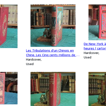
De New-York à
heures ( carto
Les Tribulations d'un Chinois en
1889
Hardcover
Chine. Les Cinq cents millions de la
Used
Bégum - Les Révoltés de la
Hardcover
"Bounty". (Portrait collé)
Used