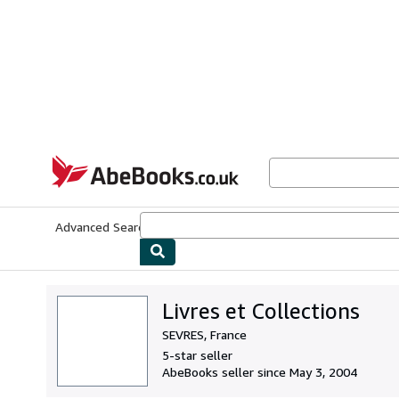
Skip to main content
AbeBooks.co.uk
Advanced Search
Browse Collections
Rare Books
Art & Collect
Livres et Collections
SEVRES, France
5-star seller
AbeBooks seller since May 3, 2004