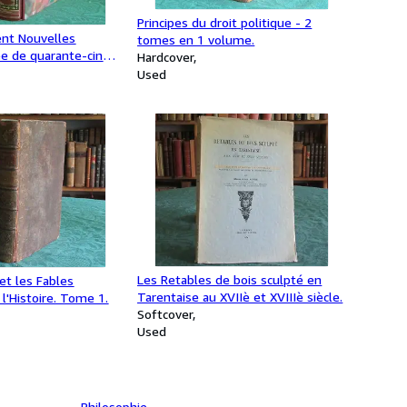
Principes du droit politique - 2
ent Nouvelles
tomes en 1 volume.
ée de quarante-cinq
Hardcover
iginales de Stall
Used
Les Retables de bois sculpté en
et les Fables
Tarentaise au XVIIè et XVIIIè siècle.
 l'Histoire. Tome 1.
Softcover
Used
Philosophie