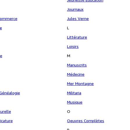
Journaux
Commerce
Jules Verne
e
L
Littérature
Loisirs
ie
M
Manuscrits
Médecine
Mer Montagne
 Généalogie
Militaria
Musique
turelle
O
icature
Oeuvres Complètes
P