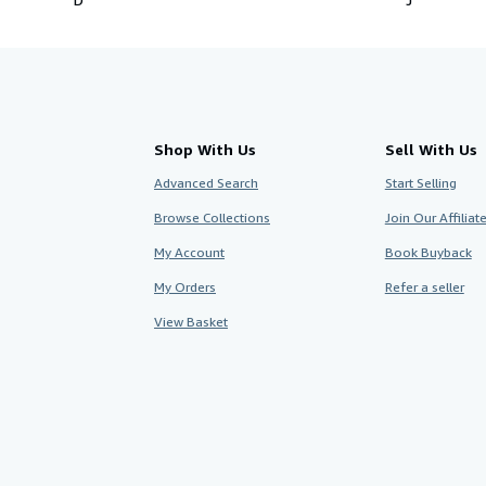
Shop With Us
Sell With Us
Advanced Search
Start Selling
Browse Collections
Join Our Affilia
My Account
Book Buyback
My Orders
Refer a seller
View Basket