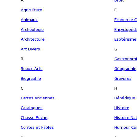
Agriculture
E
Animaux
Economie 
Archéologie
Encyclopédi
Architecture
Esotérisme
Art Divers
G
B
Gastronom
Beaux-Arts
Géographie
Biographie
Gravures
C
H
Cartes Anciennes
Héraldique
Catalogues
Histoire
Chasse Pêche
Histoire Na
Contes et Fables
Humour Car
D
J