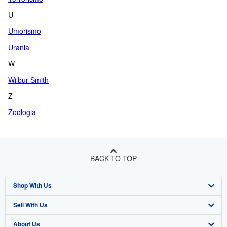
U
Umorismo
Urania
W
Wilbur Smith
Z
Zoologia
BACK TO TOP
Shop With Us
Sell With Us
Advanced Search
About Us
Browse Collections
Start Selling