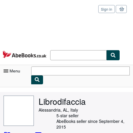
Sign in
Skip to main content
AbeBooks.co.uk
Menu
My Account
Librodifaccia
My Purchases
Alessandria, AL, Italy
Sign Off
5-star seller
AbeBooks seller since September 4,
Advanced Search
2015