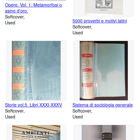
Opere. Vol. 1: Metamorfosi o
asino d'oro.
Softcover
5000 proverbi e motivi latini
Used
Softcover
Used
Storie vol.5. Libri XXXI-XXXV
Sistema di sociologia generale
Softcover
Softcover
Used
Used