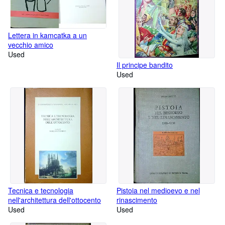
Lettera in kamcatka a un
vecchio amico
Used
Il principe bandito
Used
Tecnica e tecnologia
Pistoia nel medioevo e nel
nell'architettura dell'ottocento
rinascimento
Used
Used