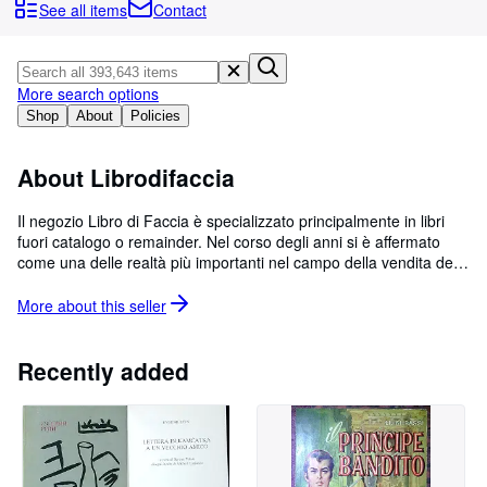
Browse Collections
See all items
Contact
Rare Books
Art & Collectables
More search options
Textbooks
Shop
About
Policies
Sellers
About Librodifaccia
Start Selling
Il negozio Libro di Faccia è specializzato principalmente in libri
Help
fuori catalogo o remainder. Nel corso degli anni si è affermato
come una delle realtà più importanti nel campo della vendita dei
CLOSE
libri online.
More about this
seller
Recently added