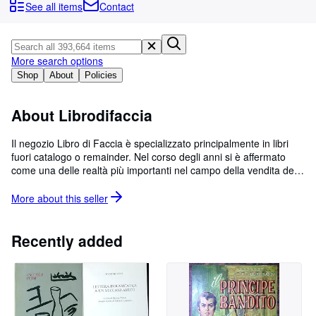
Browse Collections
See all items
Contact
Rare Books
Art & Collectables
More search options
Textbooks
Shop
About
Policies
Sellers
About Librodifaccia
Start Selling
Il negozio Libro di Faccia è specializzato principalmente in libri
Help
fuori catalogo o remainder. Nel corso degli anni si è affermato
come una delle realtà più importanti nel campo della vendita dei
CLOSE
libri online.
More about this
seller
Recently added