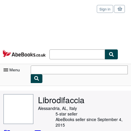
Sign in
Skip to main content
AbeBooks.co.uk
Menu
My Account
Librodifaccia
My Purchases
Alessandria, AL, Italy
Sign Off
5-star seller
AbeBooks seller since September 4,
Advanced Search
2015