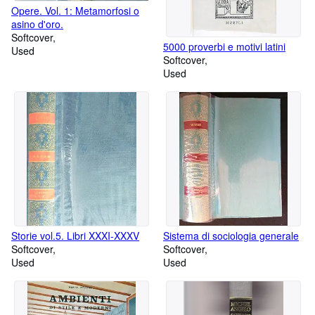
Opere. Vol. 1: Metamorfosi o
asino d'oro.
Softcover
5000 proverbi e motivi latini
Used
Softcover
Used
Storie vol.5. Libri XXXI-XXXV
Sistema di sociologia generale
Softcover
Softcover
Used
Used