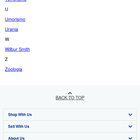
U
Umorismo
Urania
W
Wilbur Smith
Z
Zoologia
BACK TO TOP
Shop With Us
Sell With Us
Advanced Search
About Us
Browse Collections
Start Selling