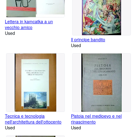
Lettera in kamcatka a un
vecchio amico
Used
Il principe bandito
Used
Tecnica e tecnologia
Pistoia nel medioevo e nel
nell'architettura dell'ottocento
rinascimento
Used
Used