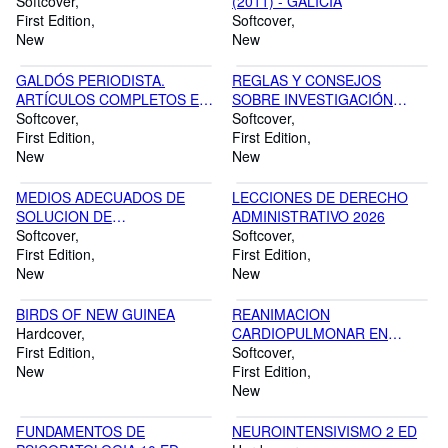
Softcover
(2011) - GALICIA
contacto virtual pueda ser completado con el conocimiento "en
First Edition
Softcover
vivo", con el estrechamiento de manos. Estamos comprometidos
New
New
con los libros porque los amamos y porque consideramos que
han de formar parte sustantiva de la vida de las gentes.
GALDÓS PERIODISTA.
REGLAS Y CONSEJOS
Queremos ser una empresa con alma.
ARTÍCULOS COMPLETOS EN
SOBRE INVESTIGACIÓN
LA PRENSA DE BUENOS
Softcover
CIENTÍFICA
Softcover
AIRES
First Edition
First Edition
New
New
MEDIOS ADECUADOS DE
LECCIONES DE DERECHO
SOLUCION DE
ADMINISTRATIVO 2026
CONTROVERSIAS (MASC) 2
Softcover
Softcover
EDICION
First Edition
First Edition
New
New
BIRDS OF NEW GUINEA
REANIMACION
Hardcover
CARDIOPULMONAR EN
First Edition
PEDIATRIA
Softcover
New
First Edition
New
FUNDAMENTOS DE
NEUROINTENSIVISMO 2 ED