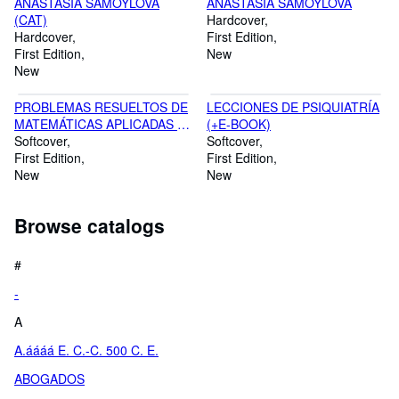
ANASTASIA SAMOYLOVA
ANASTASIA SAMOYLOVA
(CAT)
Hardcover
Hardcover
First Edition
First Edition
New
New
PROBLEMAS RESUELTOS DE
LECCIONES DE PSIQUIATRÍA
MATEMÁTICAS APLICADAS A
(+E-BOOK)
LA ECONOMÍA Y A LA
Softcover
Softcover
EMPRESA. 2 ED
First Edition
First Edition
New
New
Browse catalogs
#
-
A
A.áááá E. C.-C. 500 C. E.
ABOGADOS