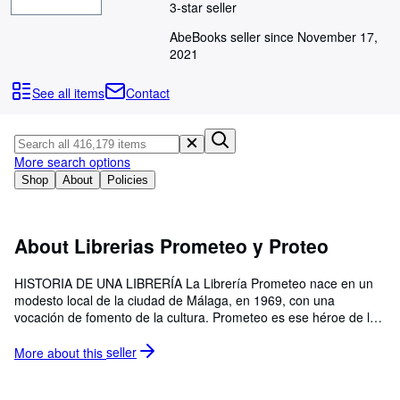
Browse Collections
3-star seller
Rare Books
AbeBooks seller since November 17,
2021
Art & Collectables
See all items
Contact
Textbooks
Sellers
Start Selling
More search options
Shop
About
Policies
Help
CLOSE
About Librerias Prometeo y Proteo
HISTORIA DE UNA LIBRERÍA La Librería Prometeo nace en un
modesto local de la ciudad de Málaga, en 1969, con una
vocación de fomento de la cultura. Prometeo es ese héroe de la
mitología griega que pretende construir un mundo a la medida
del hombre. En 1975 aparece la Librería Proteo. El nombre hace
More about this
seller
referencia a un dios marino, también de la mitología griega,
caracterizado por sus capacidades adaptativas. El paso del