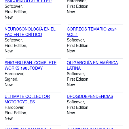
PSICOPATOLOGIA 10 ED
Hardcover
Softcover
First Edition
First Edition
New
New
NEUROSONOLOGÍA EN EL
CORREOS TEMARIO 2024
PACIENTE CRÍTICO
VOL.1
Softcover
Softcover
First Edition
First Edition
New
New
SHIGERU BAN. COMPLETE
OLIGARQUÍA EN AMÉRICA
WORKS 1985TODAY
LATINA
Hardcover
Softcover
Signed
First Edition
New
New
ULTIMATE COLLECTOR
DROGODEPENDENCIAS
MOTORCYCLES
Softcover
Hardcover
First Edition
First Edition
New
New