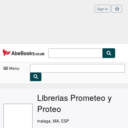
Sign in
Skip to main content
AbeBooks.co.uk
Menu
My Account
Librerias Prometeo y
My Purchases
Proteo
Sign Off
Advanced Search
malaga, MA, ESP