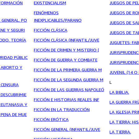
FORMACIÓN
EXISTENCIALISM
JUEGOS DE PE
FENÓMENOS
JUEGOS DE RO
 GENERAL. PO
INEXPLICABLES/PARANO
JUEGOS DE SA
ENE Y SEGURI
FICCIÓN CLÁSICA
JUEGOS DE TA
ODO. TEORÍA
FICCIÓN CLÁSICA (INFANTIL/JUVE
JUGUETES: FA
FICCIÓN DE CRIMEN Y MISTERIO (
JURISPRUDENC
RIDAD PÚBLIC
FICCIÓN DE GUERRA Y COMBATE
JURISPRUDENCI
: ABORTO Y
FICCIÓN DE LA PRIMERA GUERRA M
JUVENIL (14 
FICCIÓN DE LA SEGUNDA GUERRA M
L
: CENSURA
FICCIÓN DE LAS GUERRAS NAPOLEÓ
LA BIBLIA.
 DESCUBRIMIE
FICCIÓN E HISTORIAS REALES INF
LA GUERRA FRÍ
 EUTANASIA Y
FICCIÓN EN LA TRADUCCIÓN
LA IGLESIA PR
 PENA DE MUE
FICCIÓN ERÓTICA
LA TIERRA: H
FICCIÓN GENERAL (INFANTIL/JUVE
LA TIERRA.