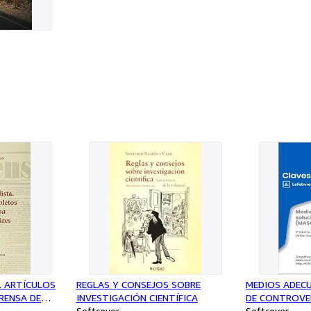
. ARTÍCULOS
REGLAS Y CONSEJOS SOBRE
MEDIOS ADEC
RENSA DE
INVESTIGACIÓN CIENTÍFICA
DE CONTROVER
Softcover
EDICION
Softcover