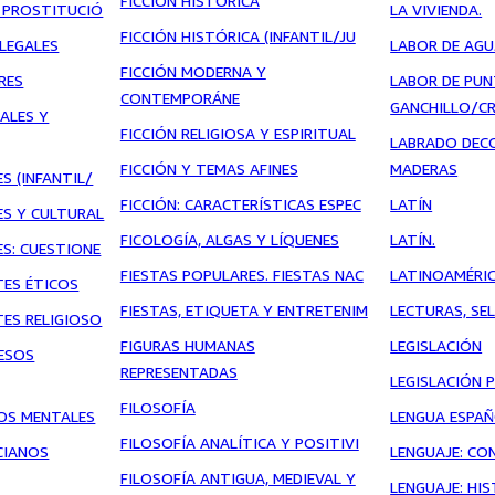
FICCIÓN HISTÓRICA
: PROSTITUCIÓ
LA VIVIENDA.
FICCIÓN HISTÓRICA (INFANTIL/JU
LEGALES
LABOR DE AGU
FICCIÓN MODERNA Y
RES
LABOR DE PU
CONTEMPORÁNE
GANCHILLO/C
ALES Y
FICCIÓN RELIGIOSA Y ESPIRITUAL
LABRADO DEC
FICCIÓN Y TEMAS AFINES
MADERAS
S (INFANTIL/
FICCIÓN: CARACTERÍSTICAS ESPEC
LATÍN
ES Y CULTURAL
FICOLOGÍA, ALGAS Y LÍQUENES
LATÍN.
ES: CUESTIONE
FIESTAS POPULARES. FIESTAS NAC
LATINOAMÉRI
TES ÉTICOS
FIESTAS, ETIQUETA Y ENTRETENIM
LECTURAS, SE
TES RELIGIOSO
FIGURAS HUMANAS
LEGISLACIÓN
ESOS
REPRESENTADAS
LEGISLACIÓN P
FILOSOFÍA
OS MENTALES
LENGUA ESPA
FILOSOFÍA ANALÍTICA Y POSITIVI
CIANOS
LENGUAJE: CO
FILOSOFÍA ANTIGUA, MEDIEVAL Y
LENGUAJE: HI