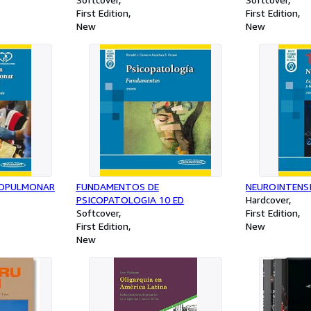
First Edition
First Edition
New
New
IOPULMONAR
FUNDAMENTOS DE
NEUROINTENSI
PSICOPATOLOGIA 10 ED
Hardcover
Softcover
First Edition
First Edition
New
New