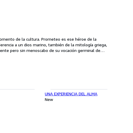
rencia a un dios marino, también de la mitología griega,
ciente pero sin menoscabo de su vocación germinal de
espués de 43 años de existencia. Nuestro pensamiento sigue
ura y se integró en la fachada del edificio y en el interior
n la toma de decisiones, y está bien informado de la marcha
 empresa, con vistas a mejorar el servicio a los clientes,
UNA EXPERIENCIA DEL ALMA
anos. Estamos comprometidos con los libros porque los
New
ma.