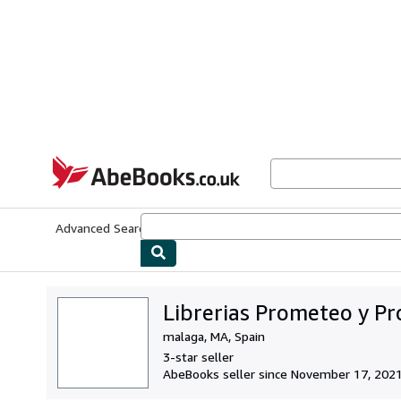
Skip to main content
AbeBooks.co.uk
Advanced Search
Browse Collections
Rare Books
Art & Collect
Librerias Prometeo y Pr
malaga, MA, Spain
3-star seller
AbeBooks seller since November 17, 202