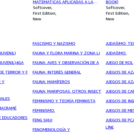
MATEMÁTICAS APLICADAS A LA
BOOK)
ECONOMÍA Y A LA EMPRESA. 2 ED
Softcover
Softcover
First Edition
First Edition
New
New
FASCISMO Y NAZISMO
JUDAÍSMO: T
JUVENIL)
FAUNA Y FLORA MARINA Y ZONA LI
JUDAÍSMO.
JUVENIL)4GA
FAUNA: AVES Y OBSERVACIÓN DE A
JUEGO DE ROL
DE TERROR Y F
FAUNA: INTERÉS GENERAL
JUEGOS DE AZ
 Y
FAUNA: MAMÍFEROS
JUEGOS DE AZ
FAUNA: MARIPOSAS, OTROS INSECT
JUEGOS DE CA
NALES
FEMINISMO Y TEORÍA FEMINISTA
JUEGOS DE IN
MACRAMÉ
FEMINISMO.
JUEGOS DE ME
E EDUCADORES
FENG SHUI
JUEGOS DE P
LÍNE
FENOMENOLOGÍA Y