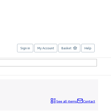
Sign in
My Account
Basket
Help
See all items
Contact