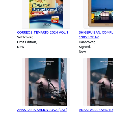
CORREOS TEMARIO 2024 VOL.1
SHIGERU BAN. COMP
Softcover
1985TODAY
First Edition
Hardcover
New
Signed
New
ANASTASIA SAMOYLOVA (CAT)
ANASTASIA SAMOYL