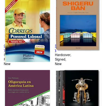
CORREOS TEMARIO 2024
SHIGERU BAN. COMPLETE
VOL.1
WORKS 1985TODAY
Softcover
Hardcover
First Edition
Signed
New
New