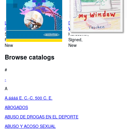
LECCIONES DE PSIQUIATRÍA
DAVID HOCKNEY. MY
(+E-BOOK)
WINDOW
Softcover
Hardcover
First Edition
Signed
New
New
Browse catalogs
#
-
A
A.áááá E. C.-C. 500 C. E.
ABOGADOS
ABUSO DE DROGAS EN EL DEPORTE
ABUSO Y ACOSO SEXUAL