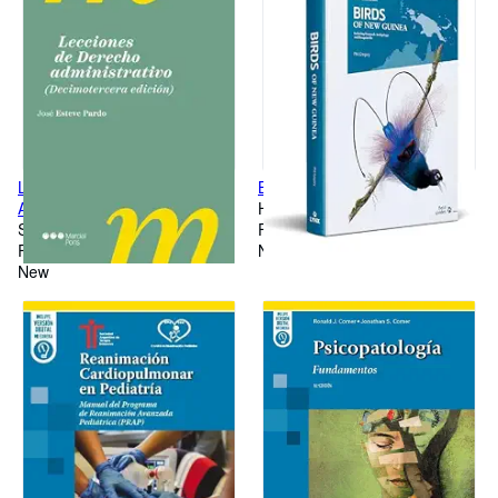
LECCIONES DE DERECHO
BIRDS OF NEW GUINEA
ADMINISTRATIVO 2026
Hardcover
Softcover
First Edition
First Edition
New
New