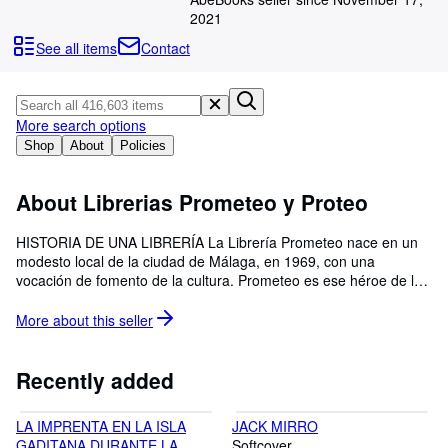
Browse Collections
2021
Rare Books
See all items
Contact
Art & Collectables
Textbooks
More search options
Sellers
Shop
About
Policies
Start Selling
About Librerias Prometeo y Proteo
Help
HISTORIA DE UNA LIBRERÍA La Librería Prometeo nace en un
CLOSE
modesto local de la ciudad de Málaga, en 1969, con una
vocación de fomento de la cultura. Prometeo es ese héroe de la
mitología griega que pretende construir un mundo a la medida
del hombre. En 1975 aparece la Librería Proteo. El nombre hace
More about this
seller
referencia a un dios marino, también de la mitología griega,
caracterizado por sus capacidades adaptativas. El paso del
tiempo nos obliga a transformarnos en una empresa cada vez
Recently added
más eficiente pero sin menoscabo de su vocación germinal de
servicio a la cultura, en un contexto laboral digno y en una
LA IMPRENTA EN LA ISLA
JACK MIRRO
práctica de un comercio serio y equitativo. En todo ello seguimos,
GADITANA DURANTE LA
Softcover