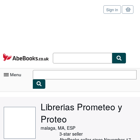
Sign in
Skip to main content
AbeBooks.co.uk
Menu
My Account
Librerias Prometeo y
My Purchases
Proteo
Sign Off
malaga, MA, ESP
Advanced Search
3-star seller
AbeBooks seller since November 17,