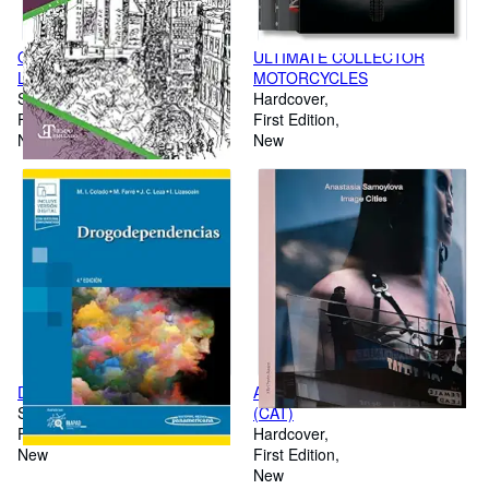
OLIGARQUÍA EN AMÉRICA
ULTIMATE COLLECTOR
LATINA
MOTORCYCLES
Softcover
Hardcover
First Edition
First Edition
New
New
DROGODEPENDENCIAS
ANASTASIA SAMOYLOVA
Softcover
(CAT)
First Edition
Hardcover
New
First Edition
New