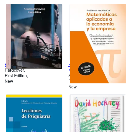
ANASTASIA SAMOYLOVA
PROBLEMAS RESUELTOS DE
Hardcover
MATEMÁTICAS APLICADAS A
First Edition
LA ECONOMÍA Y A LA
Softcover
New
EMPRESA. 2 ED
First Edition
New