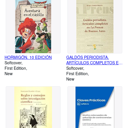
HORMIGÓN. 10 EDICIÓN
GALDÓS PERIODISTA.
Softcover
ARTÍCULOS COMPLETOS EN
First Edition
LA PRENSA DE BUENOS
Softcover
New
AIRES
First Edition
New