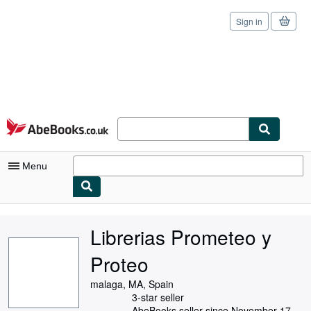
Sign in
Skip to main content
AbeBooks.co.uk
Menu
My Account
Librerias Prometeo y
My Purchases
Proteo
Sign Off
malaga, MA, Spain
Advanced Search
3-star seller
AbeBooks seller since November 17,