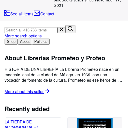
Browse Collections
2021
Rare Books
See all items
Contact
Art & Collectables
Textbooks
More search options
Sellers
Shop
About
Policies
Start Selling
About Librerias Prometeo y Proteo
Help
HISTORIA DE UNA LIBRERÍA La Librería Prometeo nace en un
CLOSE
modesto local de la ciudad de Málaga, en 1969, con una
vocación de fomento de la cultura. Prometeo es ese héroe de la
mitología griega que pretende construir un mundo a la medida
del hombre. En 1975 aparece la Librería Proteo. El nombre hace
More about this
seller
referencia a un dios marino, también de la mitología griega,
caracterizado por sus capacidades adaptativas. El paso del
tiempo nos obliga a transformarnos en una empresa cada vez
Recently added
más eficiente pero sin menoscabo de su vocación germinal de
servicio a la cultura, en un contexto laboral digno y en una
LA TIERRA DE
práctica de un comercio serio y equitativo. En todo ello seguimos,
ALVARGONZALEZ