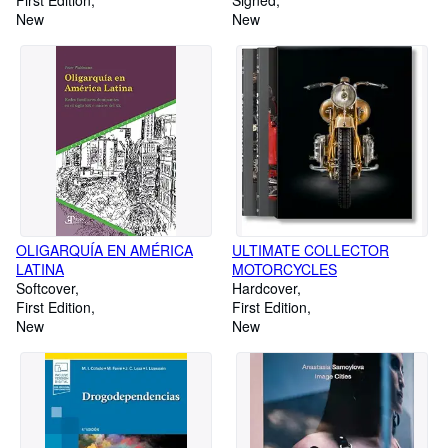
First Edition
Signed
New
New
OLIGARQUÍA EN AMÉRICA
ULTIMATE COLLECTOR
LATINA
MOTORCYCLES
Softcover
Hardcover
First Edition
First Edition
New
New