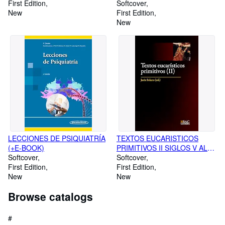
First Edition
LA ECONOMÍA Y A LA
Softcover
New
EMPRESA. 2 ED
First Edition
New
LECCIONES DE PSIQUIATRÍA
TEXTOS EUCARISTICOS
(+E-BOOK)
PRIMITIVOS II SIGLOS V AL
Softcover
VIII
Softcover
First Edition
First Edition
New
New
Browse catalogs
#