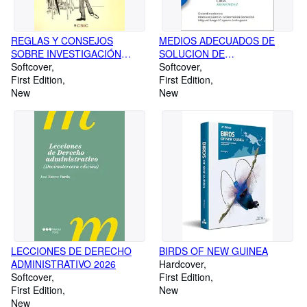
REGLAS Y CONSEJOS
MEDIOS ADECUADOS DE
SOBRE INVESTIGACIÓN
SOLUCION DE
CIENTÍFICA
Softcover
CONTROVERSIAS (MASC) 2
Softcover
First Edition
EDICION
First Edition
New
New
LECCIONES DE DERECHO
BIRDS OF NEW GUINEA
ADMINISTRATIVO 2026
Hardcover
Softcover
First Edition
First Edition
New
New