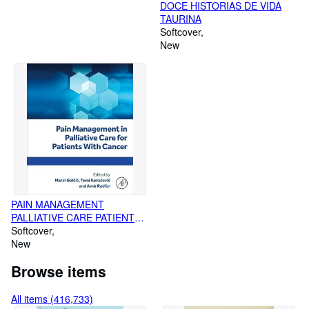
DOCE HISTORIAS DE VIDA
Queremos ser una empresa con alma.
TAURINA
Softcover
New
PAIN MANAGEMENT
PALLIATIVE CARE PATIENTS
WITH CANCER
Softcover
New
Browse items
All items (416,733)