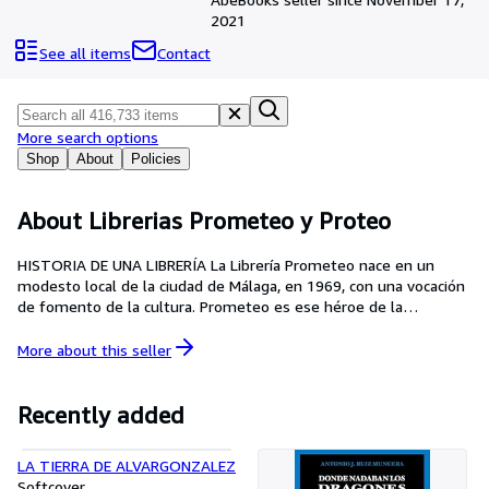
Browse Collections
2021
Rare Books
See all items
Contact
Art & Collectables
Textbooks
More search options
Sellers
Shop
About
Policies
Start Selling
About Librerias Prometeo y Proteo
Help
HISTORIA DE UNA LIBRERÍA La Librería Prometeo nace en un
CLOSE
modesto local de la ciudad de Málaga, en 1969, con una vocación
de fomento de la cultura. Prometeo es ese héroe de la
mitología griega que pretende construir un mundo a la medida
del hombre. En 1975 aparece la Librería Proteo. El nombre hace
More about this
seller
referencia a un dios marino, también de la mitología griega,
caracterizado por sus capacidades adaptativas. El paso del
tiempo nos obliga a transformarnos en una empresa cada vez
Recently added
más eficiente pero sin menoscabo de su vocación germinal de
servicio a la cultura, en un contexto laboral digno y en una
LA TIERRA DE ALVARGONZALEZ
práctica de un comercio serio y equitativo. En todo ello seguimos,
Softcover