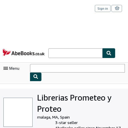
Sign in
Skip to main content
AbeBooks.co.uk
Menu
My Account
Librerias Prometeo y
My Purchases
Proteo
Sign Off
malaga, MA, Spain
Advanced Search
3-star seller
AbeBooks seller since November 17,