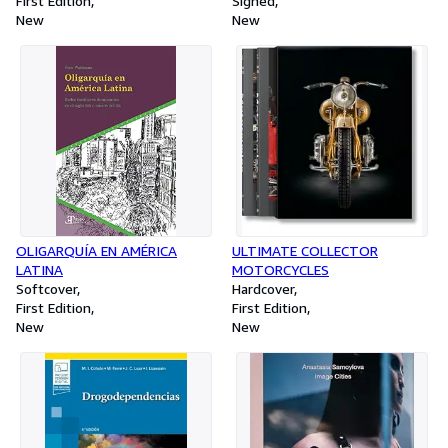
First Edition
Signed
New
New
OLIGARQUÍA EN AMÉRICA
ULTIMATE COLLECTOR
LATINA
MOTORCYCLES
Softcover
Hardcover
First Edition
First Edition
New
New