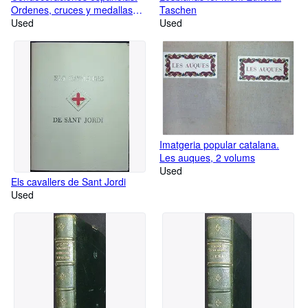
Ordenes, cruces y medallas
Taschen
civiles, militares y nobiliarias
Used
Used
Imatgeria popular catalana.
Les auques, 2 volums
Used
Els cavallers de Sant Jordi
Used