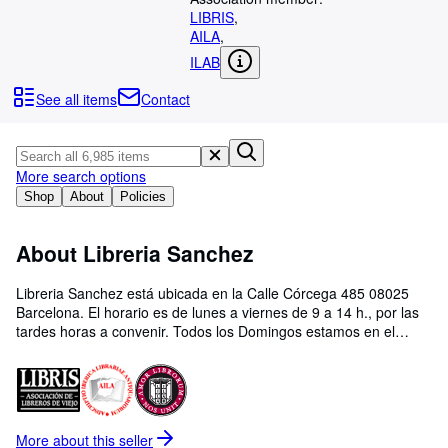
Browse Collections
LIBRIS
,
AILA
,
Rare Books
ILAB
Art & Collectables
See all items
Contact
Textbooks
Sellers
More search options
Start Selling
Shop
About
Policies
Help
CLOSE
About Libreria Sanchez
Libreria Sanchez está ubicada en la Calle Córcega 485 08025
Barcelona. El horario es de lunes a viernes de 9 a 14 h., por las
tardes horas a convenir. Todos los Domingos estamos en el
Mercado de Sant Antoni, paradas nº 72 y 78
More about this
seller