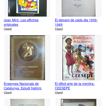
Joan Miró. Les affiches
El deixant de cada dia 1939-
originales
1949
Used
Used
Ensenyes Nacionals de
El dificil arte de la mentira-
Catalunya. Estudi històric
CEESEPE
Used
Used