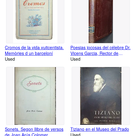
Cromos de la vida vuitcentista.
Poesias jocosas del célebre Dr.
Memòries d un barceloní
Vicens Garcia, Rector de
Used
Vallfogona
Used
Sonets. Segon llibre de versos
Tiziano en el Museo del Prado
de Joan Arús Colomer.
Used