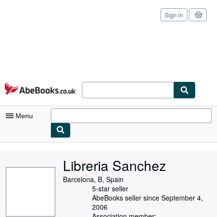
Sign in
Skip to main content
AbeBooks.co.uk
Menu
My Account
Libreria Sanchez
My Purchases
Barcelona, B, Spain
Sign Off
5-star seller
AbeBooks seller since September 4,
Advanced Search
2006
Association member: