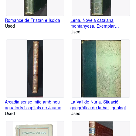
Romance de Tristan e Isolda
Lena. Novela catalana
Used
montanyesa. Exemplar
numerat
Used
Arcadia sense mite amb nou
La Vall de Núria. Situació
aguaforts i capitals de Jaume
geogràfica de la Vall, geologia,
Pla. Exemplar numerat i signat
Used
geognòsia, flora de la Vall i els
Used
seus encontorns, historia de
Nuria, sumari d indulgències