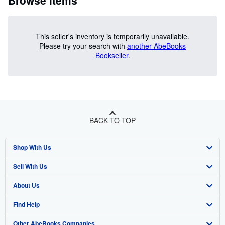
Browse items
This seller's inventory is temporarily unavailable.
Please try your search with
another AbeBooks
Bookseller
.
BACK TO TOP
Shop With Us
Sell With Us
Advanced Search
About Us
Browse Collections
Start Selling
Find Help
My Account
Join Our Affiliate Programme
About AbeBooks
Other AbeBooks Companies
My Orders
Book Buyback
Media
Help