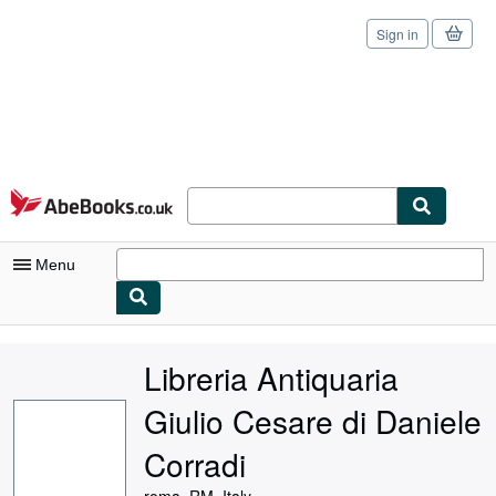
Sign in
Skip to main content
AbeBooks.co.uk
Menu
My Account
Libreria Antiquaria
My Purchases
Giulio Cesare di Daniele
Sign Off
Corradi
Advanced Search