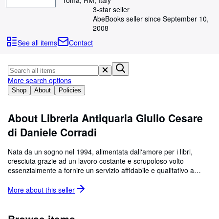
roma, RM, Italy
Browse Collections
3-star seller
Rare Books
AbeBooks seller since September 10,
2008
Art & Collectables
See all items
Contact
Textbooks
Sellers
More search options
Start Selling
Shop
About
Policies
Help
About Libreria Antiquaria Giulio Cesare
CLOSE
di Daniele Corradi
Nata da un sogno nel 1994, alimentata dall'amore per i libri,
cresciuta grazie ad un lavoro costante e scrupoloso volto
essenzialmente a fornire un servizio affidabile e qualitativo a
clienti, amici e neobibliofili, la nostra libreria sviluppa su due livelli
e offre un vasto assortimento di opere dal 1500 al 2000. Tratta
More about this
seller
tutte le materie ma è specializzata in scienze giuridiche e
pubblica cataloghi on line