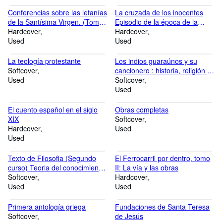
Conferencias sobre las letanías
La cruzada de los inocentes
de la Santísima Virgen. (Tomos
Episodio de la época de la
del 1 al 6)
Hardcover
"Cruzada de los Niños" (1212)
Hardcover
Used
Used
La teología protestante
Los indios guaraúnos y su
Softcover
cancionero : historia, religión y
Used
alma lírica
Softcover
Used
El cuento español en el siglo
Obras completas
XIX
Softcover
Hardcover
Used
Used
Texto de Filosofia (Segundo
El Ferrocarril por dentro, tomo
curso) Teoria del conocimiento
II: La vía y las obras
y Ontologia. Acomodado al
Softcover
Hardcover
cuestionario oficial de 1938 y
Used
Used
aprobado por la comisión
oficial de textos
Primera antología griega
Fundaciones de Santa Teresa
Softcover
de Jesús