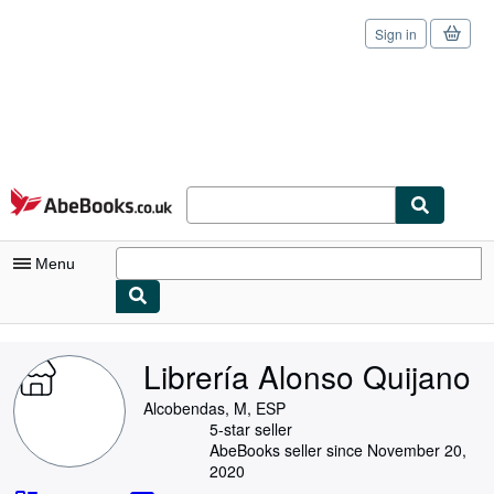
Sign in
Skip to main content
AbeBooks.co.uk
Menu
My Account
Librería Alonso Quijano
My Purchases
Alcobendas, M, ESP
Sign Off
5-star seller
AbeBooks seller since November 20,
Advanced Search
2020