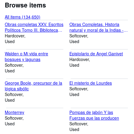
Browse items
All items (134,650)
Obras completas XXV. Escritos
Obras Completas. Historia
Políticos Tomo III. Biblioteca
natural y moral de la Indias -
Balmes
Hardcover
escritos menores- de
Softcover
Used
procuranda indorum salute-
Used
glosario de voces indígenas
Walden o Mi vida entre
Epistolario de Angel Ganivet
bosques y lagunas
Hardcover
Softcover
Used
Used
George Boole, precursor de la
El misterio de Lourdes
lógica sibólic
Softcover
Softcover
Used
Used
Monterrey
Pompas de jabón Y las
Softcover
Fuerzas que las producen
Used
Softcover
Used