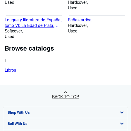
Used
Hardcover
Used
Lengua y literatura de España,
Peñas arriba
tomo VI: La Edad de Plata.
Hardcover
Teatro y prosa
Softcover
Used
Used
Browse catalogs
L
Libros
BACK TO TOP
Shop With Us
Sell With Us
Advanced Search