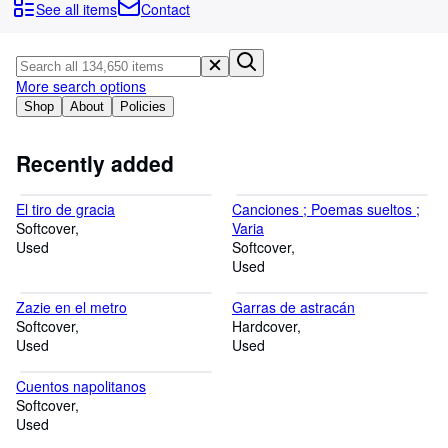
Browse Collections
See all items
Contact
Rare Books
Art & Collectables
More search options
Textbooks
Shop
About
Policies
Sellers
Recently added
Start Selling
El tiro de gracia
Canciones ; Poemas sueltos ;
Help
Softcover
Varia
Used
CLOSE
Softcover
Used
Zazie en el metro
Garras de astracán
Softcover
Hardcover
Used
Used
Cuentos napolitanos
Softcover
Used