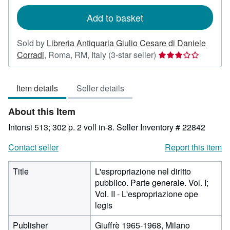
rates
Add to basket
Sold by
Libreria Antiquaria Giulio Cesare di Daniele
Seller
Corradi
,
Roma, RM, Italy
(3-star seller)
rating
3
Item details
Seller details
out
of
About this Item
5
stars
Intonsi 513; 302 p. 2 voll in-8.
Seller Inventory # 22842
Contact seller
Report this item
Title
L'espropriazione nel diritto
pubblico. Parte generale. Vol. I;
Vol. II - L'espropriazione ope
legis
Publisher
Giuffrè 1965-1968, Milano