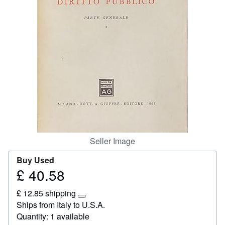
Help
CLOSE
Seller Image
Buy Used
£ 40.58
Price
£
£ 12.85 shipping
40.58
Learn
Ships from Italy to U.S.A.
more
Quantity: 1 available
about
shipping