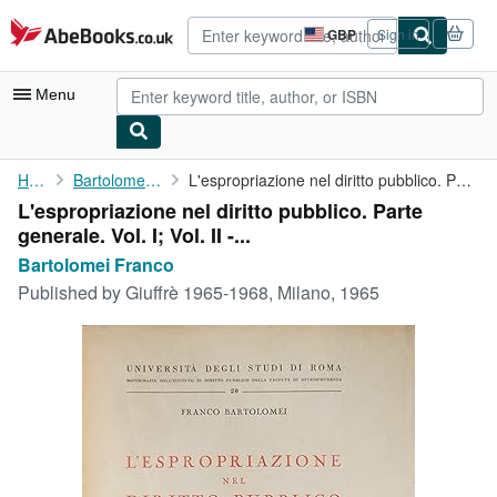
Skip to main content
AbeBooks.co.uk
GBP
Sign in
Site
shopping
preferences
Menu
My Account
Home
Bartolomei Franco
L'espropriazione nel diritto pubblico. Parte generale. Vol. I; ...
L'espropriazione nel diritto pubblico. Parte
My Purchases
generale. Vol. I; Vol. II -...
Advanced Search
Bartolomei Franco
Published by
Giuffrè 1965-1968, Milano, 1965
Browse Collections
Rare Books
Art & Collectables
Textbooks
Sellers
Start Selling