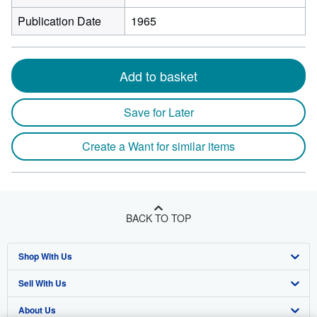
Publication Date
1965
Add to basket
Save for Later
Create a Want for similar items
BACK TO TOP
Shop With Us
Sell With Us
Advanced Search
About Us
Browse Collections
Start Selling