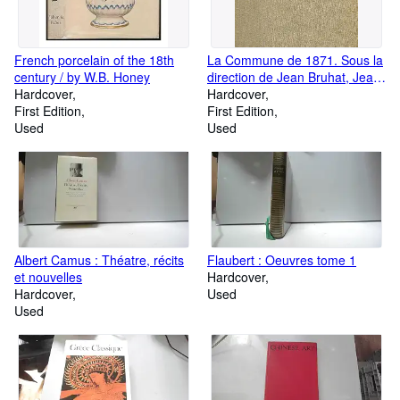
French porcelain of the 18th
La Commune de 1871. Sous la
century / by W.B. Honey
direction de Jean Bruhat, Jean
Hardcover
Dautry et Émile Tersen. Avec la
Hardcover
First Edition
collaboration de Pierre
First Edition
Used
Angrand, Jean Bouvier, Henri
Used
Dubief, Jeanne Gaillard et
Claude Perrot.
Albert Camus : Théatre, récits
Flaubert : Oeuvres tome 1
et nouvelles
Hardcover
Hardcover
Used
Used