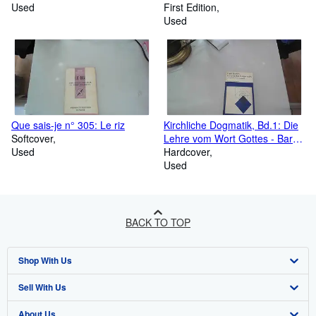
Used
First Edition
Used
Que sais-je n° 305: Le riz
Kirchliche Dogmatik, Bd.1: Die
Softcover
Lehre vom Wort Gottes - Barth,
Used
Karl
Hardcover
Used
BACK TO TOP
Shop With Us
Sell With Us
Advanced Search
About Us
Browse Collections
Start Selling