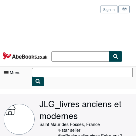
Sign in
Skip to main content
AbeBooks.co.uk
Menu
My Account
JLG_livres anciens et
My Purchases
modernes
Sign Off
Saint Maur des Fossés, France
Advanced Search
4-star seller
AbeBooks seller since February 7,