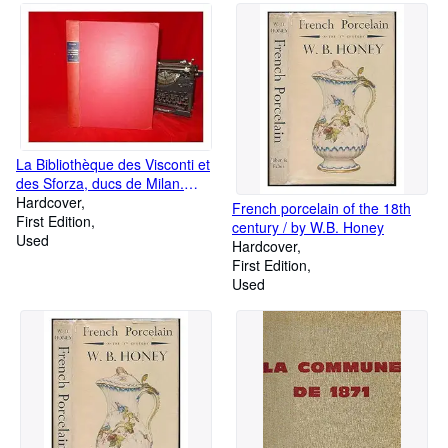
La Bibliothèque des Visconti et
des Sforza, ducs de Milan.
Supplement / Elisabeth
Hardcover
French porcelain of the 18th
Pellegrin
First Edition
century / by W.B. Honey
Used
Hardcover
First Edition
Used