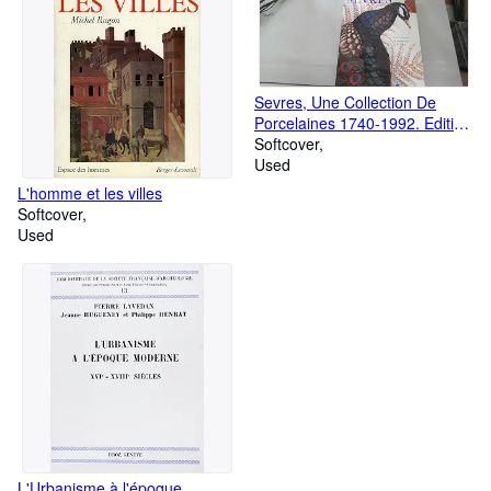
Sevres, Une Collection De
Porcelaines 1740-1992. Edition
1993
Softcover
Used
L'homme et les villes
Softcover
Used
L'Urbanisme à l'époque