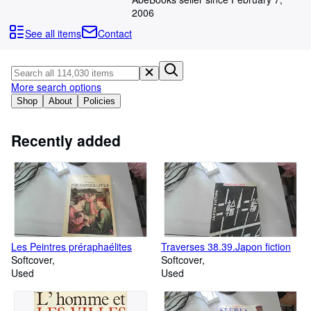
Browse Collections
2006
Rare Books
See all items
Contact
Art & Collectables
Textbooks
More search options
Sellers
Shop
About
Policies
Start Selling
Recently added
Help
CLOSE
Les Peintres préraphaélites
Traverses 38.39.Japon fiction
Softcover
Softcover
Used
Used