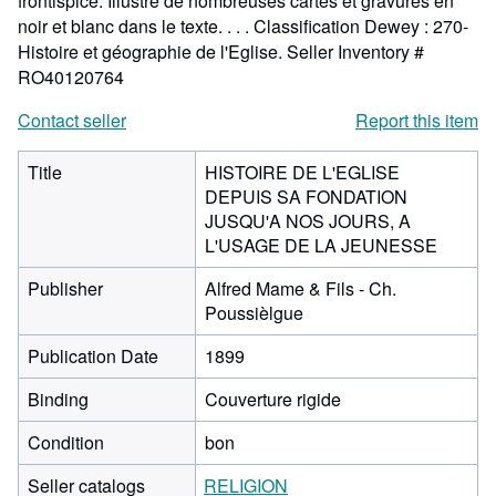
frontispice. Illustré de nombreuses cartes et gravures en
noir et blanc dans le texte. . . . Classification Dewey : 270-
Histoire et géographie de l'Eglise.
Seller Inventory #
RO40120764
Contact seller
Report this item
Title
HISTOIRE DE L'EGLISE
DEPUIS SA FONDATION
JUSQU'A NOS JOURS, A
L'USAGE DE LA JEUNESSE
Publisher
Alfred Mame & Fils - Ch.
Poussièlgue
Publication Date
1899
Binding
Couverture rigide
Condition
bon
Seller catalogs
RELIGION