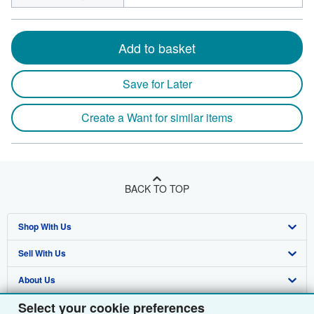
Add to basket
Save for Later
Create a Want for similar items
BACK TO TOP
Shop With Us
Sell With Us
Advanced Search
About Us
Browse Collections
Start Selling
Select your cookie preferences
Find Help
My Account
Join Our Affiliate Programme
About AbeBooks