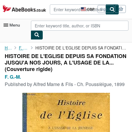
Skip to main content
AbeBooks.co.uk
GBP
Sign in
Site
shopping
preferences
Menu
My Account
Home
F. G.-M.
HISTOIRE DE L'EGLISE DEPUIS SA FONDATION JUSQU'A NOS JOURS, A ...
HISTOIRE DE L'EGLISE DEPUIS SA FONDATION
My Purchases
JUSQU'A NOS JOURS, A L'USAGE DE LA...
Advanced Search
(Couverture rigide)
F. G.-M.
Browse Collections
Published by
Alfred Mame & Fils - Ch. Poussièlgue, 1899
Rare Books
Art & Collectables
Textbooks
Sellers
Start Selling