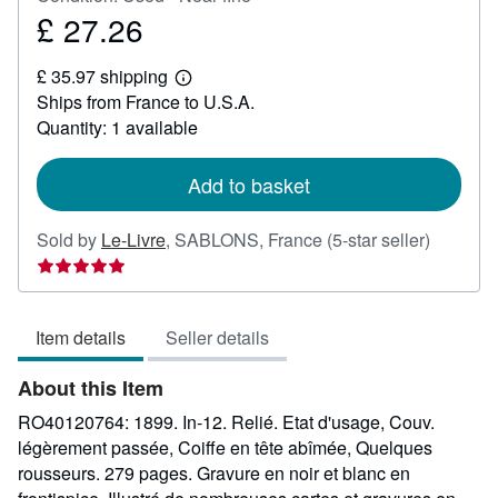
£ 27.26
Price
£
£ 35.97 shipping
27.26
Learn
Ships from France to U.S.A.
more
about
Quantity: 1 available
shipping
rates
Add to basket
Seller
Sold by
Le-Livre
,
SABLONS, France
(5-star seller)
rating
5
out
Item details
Seller details
of
5
About this Item
stars
RO40120764: 1899. In-12. Relié. Etat d'usage, Couv.
légèrement passée, Coiffe en tête abîmée, Quelques
rousseurs. 279 pages. Gravure en noir et blanc en