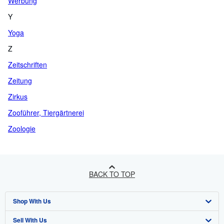
Werbung
Y
Yoga
Z
Zeitschriften
Zeitung
Zirkus
Zooführer, Tiergärtnerei
Zoologie
BACK TO TOP
Shop With Us
Sell With Us
Advanced Search