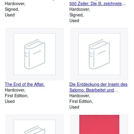
Hardcover
500 Zeiler. Die Ill. zeichnete
Signed
Wilhelm M. Busch
Hardcover
Used
Signed
Used
The End of the Affair.
Die Entdeckung der Inseln des
Hardcover
Salomo. Bearbeitet und
First Edition
eingeleitet von Georg
Hardcover
Used
Friederici.
First Edition
Used