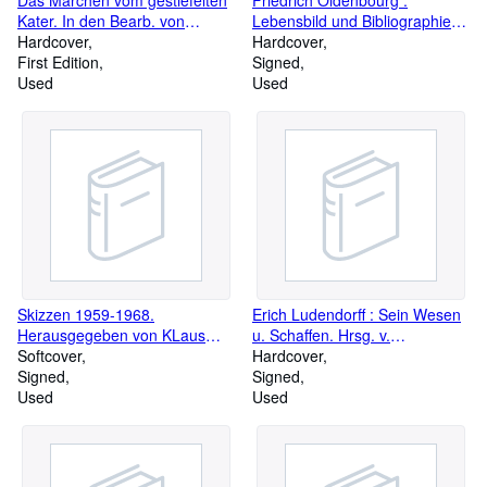
Das Märchen vom gestiefelten
Friedrich Oldenbourg :
Kater. In den Bearb. von
Lebensbild und Bibliographie.
Åtraparola, Basile, Perrault u.
Hardcover
[Bibliographie zsgest. von Horst
Hardcover
Ludwig Tieck. Mit 12
First Edition
Kliemann] /
Signed
Radierungen von Otto
Used
Used
Speckter. [Nachw. von Wolf
Stubbe]
Skizzen 1959-1968.
Erich Ludendorff : Sein Wesen
Herausgegeben von KLaus
u. Schaffen. Hrsg. v.
Ulrich Düsselberg.
Softcover
Geschrieben von ihr u. a.
Hardcover
Signed
Mitarbeitern. Schlußvignetten v.
Signed
Used
Lina Richter
Used