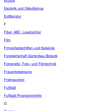
Erotica
Esoterik und Okkultismus
Exilliteratur
F
Fibel, ABC, Lesebücher
Film
Firmenfestschiften und Kataloge
Forstwirtschaft Gartenbau Botanik
Fotografie, Foto- und Filmtechnik
Frauenbewegung
Freimaurerei
Fußball
Fußball-Programmhefte
G