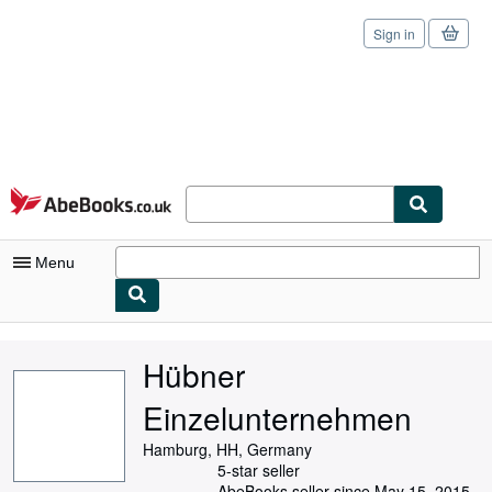
Sign in
Skip to main content
AbeBooks.co.uk
Menu
My Account
Hübner
My Purchases
Einzelunternehmen
Sign Off
Hamburg, HH, Germany
Advanced Search
5-star seller
AbeBooks seller since May 15, 2015