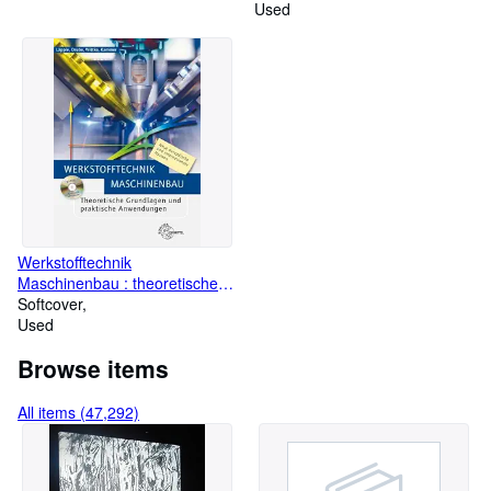
Used
Berücks. biolog. Verhältnisse
Schmeils
naturwissenschaftliches
Unterrichtswerk
Werkstofftechnik
Maschinenbau : theoretische
Grundlagen und praktische
Softcover
Anwendungen ; [neue
Used
europäische und internationale
Browse items
Normen]
All items (47,292)