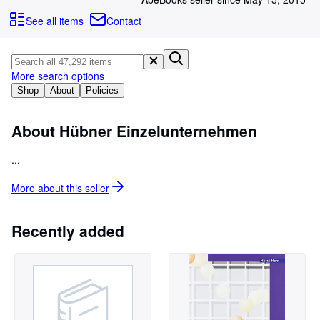
Browse Collections
See all items
Contact
Rare Books
Art & Collectables
More search options
Textbooks
Shop
About
Policies
Sellers
Start Selling
About Hübner Einzelunternehmen
Help
...
CLOSE
More about this
seller
Recently added