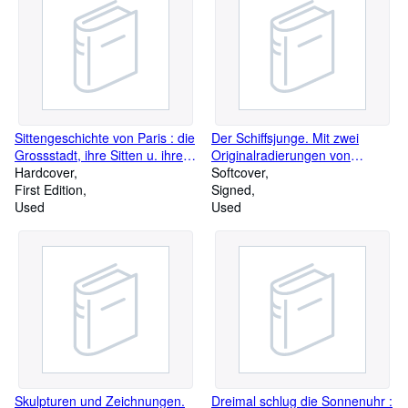
Sittengeschichte von Paris : die
Der Schiffsjunge. Mit zwei
Grossstadt, ihre Sitten u. ihre
Originalradierungen von
Unsittlichkeit. [Die franz. Orig.
Hardcover
Wolfgang Werkmeister
Softcover
Beitr. von . wurden von Ernst
First Edition
Signed
Simon ins Deutsche übertr.
Used
Used
Vorw.: Leo Schidrowitz] /
Sittengeschichte der Kulturwelt
und ihrer Entwicklung in
Einzeldarstellungen ; [4]
Skulpturen und Zeichnungen.
Dreimal schlug die Sonnenuhr :