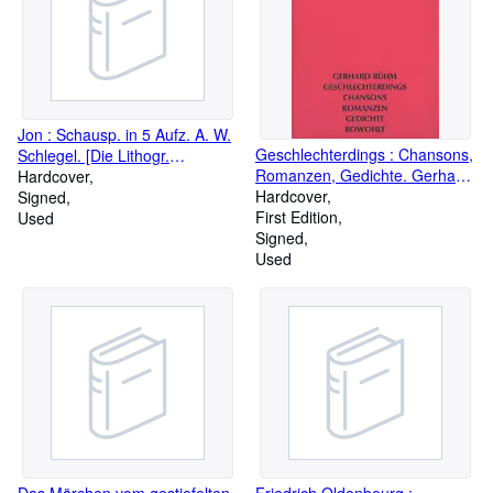
Jon : Schausp. in 5 Aufz. A. W.
Geschlechterdings : Chansons,
Schlegel. [Die Lithogr.
Romanzen, Gedichte. Gerhard
stammen v. Erich Metzoldt. Die
Hardcover
Rühm
Hardcover
Hrsg. besorgte Anton Putz zu
Signed
First Edition
Adlersthurn]
Used
Signed
Used