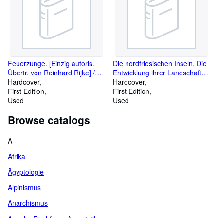
Feuerzunge. [Einzig autoris.
Die nordfriesischen Inseln. Die
Übertr. von Reinhard Rijke] /
Entwicklung ihrer Landschaft
Internationale Abenteuerreihe
Hardcover
und die Geschichte ihres
Hardcover
First Edition
Volkstums. Mit Abbildungen.
First Edition
Used
Used
Browse catalogs
A
Afrika
Ägyptologie
Alpinismus
Anarchismus