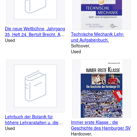
Die neue Weltbühne, Jahrgang
Technische Mechanik Lehr-
35, Heft 24. Bertolt Brecht. An
und Aufgabenbuch.
die Nachgeborenen. R. Fürth.
Used
Softcover
Nazis auf Aaland. H. Behrend.
Used
Britische Hochfinanz.
Lehrbuch der Botanik für
Immer erste Klasse : die
höhere Lehranstalten u. die
Geschichte des Hamburger SV
Hand d. Lehrers sowie f. alle
Used
Hardcover
Freunde d. Natur : Umter bes.