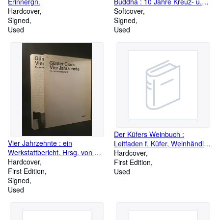
Erinnergn.
Buddha : 10 Jahre Kreuz- u.
Hardcover
Querfahrten in der Mongolei.
Softcover
Signed
Signed
Used
Used
Der Küfers Weinbuch :
Vier Jahrzehnte : ein
Leitfaden f. Küfer, Weinhändler,
Werkstattbericht. Hrsg. von G.
Weingärtner, Wirte u. sonstige
Hardcover
Fritze Margull
Hardcover
Interessenten unter Berücks. d.
First Edition
First Edition
Weingesetzes vom 7. April
Used
Signed
1909.
Used