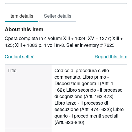
rating
3
Item details
Seller details
out
of
About this Item
5
stars
Opera completa in 4 volumi XIII + 1024; XV + 1277; XIII +
425; XIII + 1082 p. 4 voll in-8.
Seller Inventory # 7623
Contact seller
Report this item
Title
Codice di procedura civile
commentato. Libro primo -
Disposizioni generali (Artt. 1-
162); Libro secondo - Il processo
di cognizione (Artt. 163-473);
Libro terzo - Il processo di
esecuzione (Artt. 474- 632); Libro
quarto - I procedimenti speciali
(Artt. 633-840)