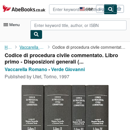
Skip to main content
AbeBooks.co.uk
GBP
Sign in
Site
shopping
preferences
Menu
My Account
Home
Vaccarella Romano
Codice di procedura civile commentato. Libro primo - ...
Codice di procedura civile commentato. Libro
My Purchases
primo - Disposizioni generali (...
Sign Off
Vaccarella Romano
-
Verde Giovanni
Published by
Utet, Torino, 1997
Advanced Search
Browse Collections
Rare Books
Art & Collectables
Textbooks
Sellers