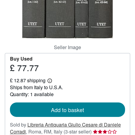
Start Selling
Help
CLOSE
Seller Image
Buy Used
£ 77.77
Price
£
£ 12.87 shipping
77.77
Learn
Ships from Italy to U.S.A.
more
about
Quantity: 1 available
shipping
rates
Add to basket
Sold by
Libreria Antiquaria Giulio Cesare di Daniele
Seller
Corradi
,
Roma, RM, Italy
(3-star seller)