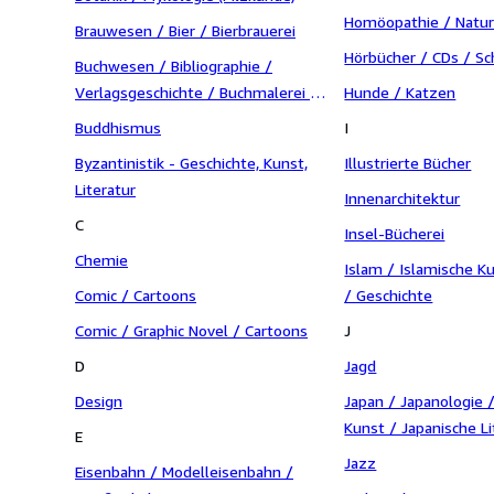
Homöopathie / Natur
Brauwesen / Bier / Bierbrauerei
Hörbücher / CDs / Sc
Buchwesen / Bibliographie /
Verlagsgeschichte / Buchmalerei /
Hunde / Katzen
Faksimile-Editionen / Buchbinderei
Buddhismus
I
Byzantinistik - Geschichte, Kunst,
Illustrierte Bücher
Literatur
Innenarchitektur
C
Insel-Bücherei
Chemie
Islam / Islamische Ku
Comic / Cartoons
/ Geschichte
Comic / Graphic Novel / Cartoons
J
D
Jagd
Design
Japan / Japanologie 
Kunst / Japanische Li
E
Jazz
Eisenbahn / Modelleisenbahn /