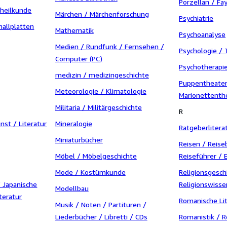
Porzellan / Fa
heilkunde
Märchen / Märchenforschung
Psychiatrie
hallplatten
Mathematik
Psychoanalyse
Medien / Rundfunk / Fernsehen /
Psychologie / 
Computer (PC)
Psychotherapi
medizin / medizingeschichte
Puppentheater
Meteorologie / Klimatologie
Marionettenth
Militaria / Militärgeschichte
R
nst / Literatur
Mineralogie
Ratgeberlitera
Miniaturbücher
Reisen / Reise
Möbel / Möbelgeschichte
Reiseführer / 
Mode / Kostümkunde
Religionsgesch
/ Japanische
Religionswiss
Modellbau
teratur
Romanische Lit
Musik / Noten / Partituren /
Liederbücher / Libretti / CDs
Romanistik / R