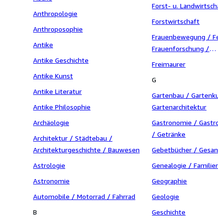
Forst- u. Landwirtsch
Anthropologie
Forstwirtschaft
Anthroposophie
Frauenbewegung / F
Antike
Frauenforschung /
Antike Geschichte
Genderforschung
Freimaurer
Antike Kunst
G
Antike Literatur
Gartenbau / Gartenk
Antike Philosophie
Gartenarchitektur
Archäologie
Gastronomie / Gastr
/ Getränke
Architektur / Städtebau /
Architekturgeschichte / Bauwesen
Gebetbücher / Gesa
Astrologie
Genealogie / Familie
Astronomie
Geographie
Automobile / Motorrad / Fahrrad
Geologie
B
Geschichte