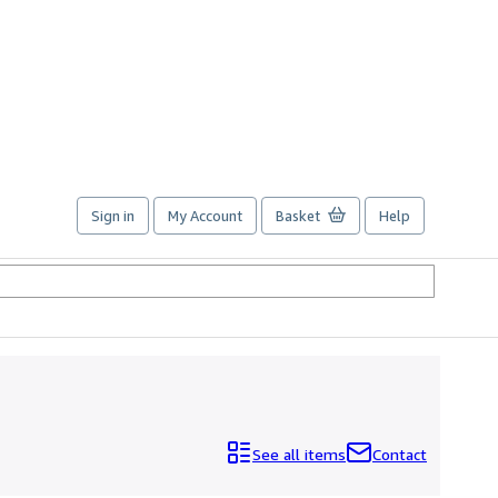
Sign in
My Account
Basket
Help
See all items
Contact