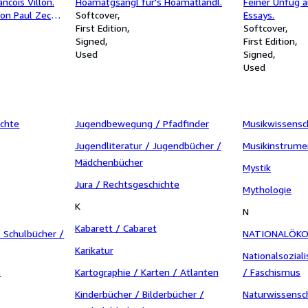
ncois Villon.
Hoamatgsangl für's Hoamatlandl.
Feiner Unfug a
on Paul Zech.
Softcover
Essays.
schnitten von
First Edition
Softcover
 von 300
Signed
First Edition
ard Prüssen
Used
Signed
Used
ichte
Jugendbewegung / Pfadfinder
Musikwissensc
Jugendliteratur / Jugendbücher /
Musikinstrume
Mädchenbücher
Mystik
Jura / Rechtsgeschichte
Mythologie
K
N
Kabarett / Cabaret
/ Schulbücher /
NATIONALÖK
Karikatur
Nationalsozial
e
Kartographie / Karten / Atlanten
/ Faschismus
Kinderbücher / Bilderbücher /
Naturwissensc