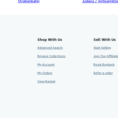
Straßenbahn
Judaica / Antisemiti
Shop With Us
Sell With Us
Advanced Search
Start Selling
Browse Collections
Join Our Affilia
My Account
Book Buyback
My Orders
Refer a seller
View Basket