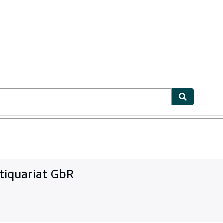
ables
Textbooks
Sellers
Start Selling
tiquariat GbR