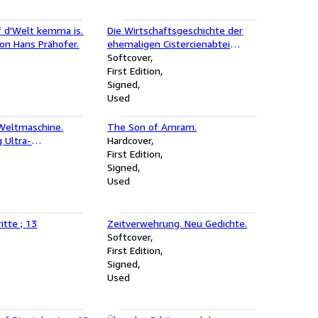
f d'Welt kemma is.
Die Wirtschaftsgeschichte der
on Hans Prähofer.
ehemaligen Cistercienabtei
Raitenhaslach bis zum Ausgang des
Softcover
Mittelalters Südostbayerische
First Edition
Heimatstudien Band 13.
Signed
Used
Weltmaschine.
The Son of Amram.
 Ultra-
Hardcover
en.
First Edition
Signed
Used
itte ; 13
Zeitverwehrung. Neu Gedichte.
Softcover
First Edition
Signed
Used