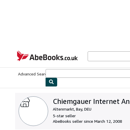
Skip to main content
AbeBooks.co.uk
Advanced Search
Browse Collections
Rare Books
Art & Collect
Chiemgauer Internet An
Altenmarkt, Bay, DEU
5-star seller
AbeBooks seller since March 12, 2008