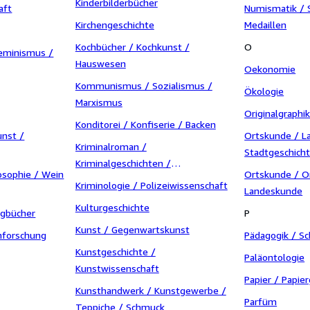
Kinderbilderbücher
aft
Numismatik / 
Kirchengeschichte
Medaillen
Kochbücher / Kochkunst /
O
eminismus /
Hauswesen
Oekonomie
Kommunismus / Sozialismus /
Ökologie
Marxismus
Originalgraphi
Konditorei / Konfiserie / Backen
unst /
Ortskunde / L
Kriminalroman /
Stadtgeschicht
Kriminalgeschichten /
osophie / Wein
Ortskunde / O
Detektivroman
Kriminologie / Polizeiwissenschaft
Landeskunde
Kulturgeschichte
ngbücher
P
Kunst / Gegenwartskunst
nforschung
Pädagogik / S
Kunstgeschichte /
Paläontologie
Kunstwissenschaft
Papier / Papie
Kunsthandwerk / Kunstgewerbe /
Parfüm
Teppiche / Schmuck