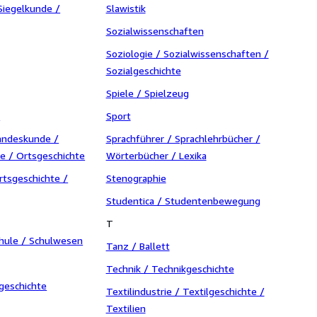
Siegelkunde /
Slawistik
Sozialwissenschaften
Soziologie / Sozialwissenschaften /
Sozialgeschichte
Spiele / Spielzeug
k
Sport
andeskunde /
Sprachführer / Sprachlehrbücher /
e / Ortsgeschichte
Wörterbücher / Lexika
rtsgeschichte /
Stenographie
Studentica / Studentenbewegung
T
chule / Schulwesen
Tanz / Ballett
Technik / Technikgeschichte
rgeschichte
Textilindustrie / Textilgeschichte /
Textilien