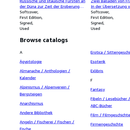
Russische und litauische Fürsten an
Zwei Balladen von Fra
der Düna zur Zeit der Eroberung
In der Übersetzung v
Livlands. Sonderdruck aus "
Softcover
Mit vier Originallinol
Softcover
Jahrbücher für Kultur und
First Edition
Eduard Prüssen. Eins
First Edition
Geschichte der Slaven", Jahrgang
Signed
Exemplaren, von Edu
Signed
1935, Heft 3/4.
Used
SIGNIERT.
Used
Browse catalogs
A
Erotica / Sittengesch
Ägyptologie
Esoterik
Almanache / Anthologien /
Exlibris
Kalender
F
Alpinismus / Alpenverein /
Fantasy
Bergsteigen
Fibeln / Lesebücher 
Anarchismus
ABC-Bücher
Andere Bibliothek
Film / Filmgeschicht
Angeln / Fischerei / Fischen /
Firmengeschichte
Fische