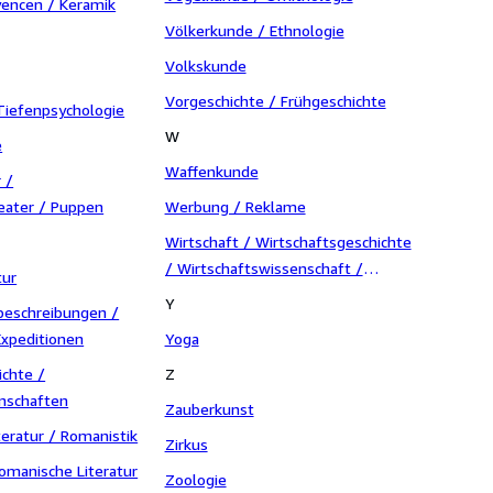
yencen / Keramik
Völkerkunde / Ethnologie
Volkskunde
Vorgeschichte / Frühgeschichte
Tiefenpsychologie
W
e
Waffenkunde
 /
eater / Puppen
Werbung / Reklame
Wirtschaft / Wirtschaftsgeschichte
/ Wirtschaftswissenschaft /
tur
Volkswirtschaft
Y
beschreibungen /
Expeditionen
Yoga
ichte /
Z
enschaften
Zauberkunst
eratur / Romanistik
Zirkus
omanische Literatur
Zoologie