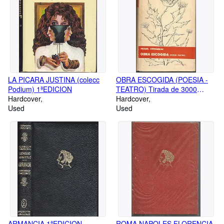
LA PICARA JUSTINA (colecc
OBRA ESCOGIDA (POESIA -
Podium) 1ªEDICION
TEATRO) Tirada de 3000
Hardcover
ejemplares
Hardcover
Used
Used
ARMANCIA 1ªEDICION
ROMA NAPOLES FLORENCIA