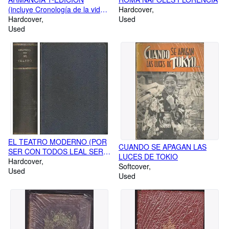
(incluye Cronología de la vida y
Hardcover
obras del autor
Hardcover
Used
Used
EL TEATRO MODERNO (POR
CUANDO SE APAGAN LAS
SER CON TODOS LEAL SER
LUCES DE TOKIO
CON TODOS TRAIDOR-Y VA
Hardcover
Softcover
DE CUENTO-LA VESTAL DE
Used
Used
OCCIDENTE-MAS ALLA DE LA
MUERTE-UNA SEÑORA-
LECCIONES DE BUEN AMOR-
LA OTRA LOCURA-LA VIRTUD
SOSPECHOSA-LOS NUEVOS