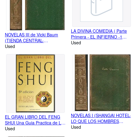
LA DIVINA COMEDIA ( Parte
NOVELAS III de Vicki Baum
Primera - EL INFIERNO -1
(TIENDA CENTRAL-
tomo) Según el texto de las
Used
ENTREACTO-ELULTIMO DIA-
Used
ediciones más autorizadas y
EL PAPAGAYO-JAP Y LOS
correctas - Nueva traducción
GRANDES ALMACENES-
directa del italiano-
MARION-EL LAGO DE LAS
Ilustraciones láminas fuera de
DAMAS-EL SOL JUEGA CON
texto - Completamente
LA LLUVIA-UN ALTO ENEL
anotada y prólogo biográfico
BAILE) 1ªEDICION
crítico
NOVELAS I (SHANGAI HOTEL-
EL GRAN LIBRO DEL FENG
LO QUE LOS HOMBRES
SHUI Una Guia Practica de La
NUNCA SABEN-EL ETERNO
Used
Geomancia China y La
Used
CAUCE-EL OCASO DE LAS
Armonia Con El Medio