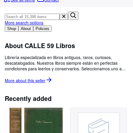
Browse Collections
Rare Books
Art & Collectables
More search options
Shop
About
Policies
Textbooks
Sellers
About CALLE 59 Libros
Start Selling
Librería especializada en libros antiguos, raros, curiosos,
descatalogados. Nuestros libros siempre están en perfectas
Help
condiciones para leerlos y conservarlos. Seleccionamos uno a
CLOSE
uno para poder ofrecer las mejores ediciones, las mejores
traducciones, los ejemplares más cuidados. Libros únicos.
More about this
seller
Especialistas en libro para regalar y acertar en toda ocasión.
Recently added