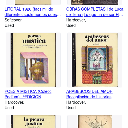
LITORAL 1926 (facsimil de
OBRAS COMPLETAS I de Luca
diferentes suplementos poesía
de Tena (Lo que ha de ser-El
de la Generación del 27) entre
Softcover
emigrante-Dilema-el Dinero del
Hardcover
otros contiene Tiempo-
Used
DuqueCanas de d Juan-
Used
Prados/Islas
Duquesa María-Huesped dl
Invitadas/Altoaguirre-La
Sevillano-Divino Tesoro-Maria
amante/Alberti-Caracteres-
del mar-Eterna invitada-
Bergamin-Perfil del aire-
Hogueras de S Juan-Quien
Cernuda/Ambito-Aleixandre
soyYo-Yo soy Brandel-Espuma
1ªEDICION
del Mar-De lo pintado a lo vivo
POESIA MISTICA (Colecc
ARABESCOS DEL AMOR
Podium) 1ªEDICION
Recopilación de historias
Hardcover
árabes primitivas de amor y
Hardcover
Used
mujeres 1ªEDICION
Used