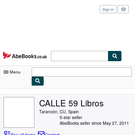
Sign in
Skip to main content
AbeBooks.co.uk
Menu
My Account
CALLE 59 Libros
My Purchases
Tarancón, CU, Spain
Sign Off
5-star seller
AbeBooks seller since May 27, 2011
Advanced Search
See all items
Contact