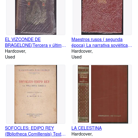
YERNOS)
EL VIZCONDE DE
Maestros rusos ( segunda
BRAGELONE(Tercera y última
época) La narrativa soviética.
parte de Los Tres
Hardcover
Tomo VIII. Fadeiev. La derrota.
Hardcover
Mosqueteros) 4 TOMOS
Used
Sholojov. El don apacible
Used
SOFOCLES: EDIPO REY
LA CELESTINA
(Bbliotheca Comillensis) Texto
Hardcover