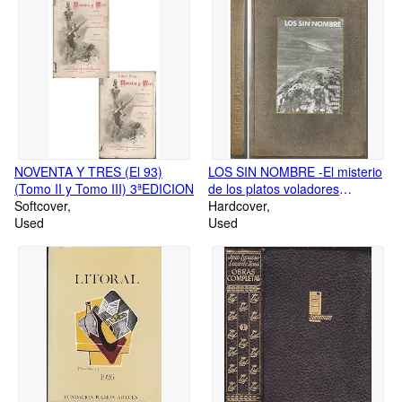
PEKIN-EL DESIERTO-GALILEA
- (2 TOMOS)
NOVENTA Y TRES (El 93)
LOS SIN NOMBRE -El misterio
(Tomo II y Tomo III) 3ªEDICION
de los platos voladores
Softcover
desvelado? Ilustrado dibujos y
Hardcover
Used
fotos b/n
Used