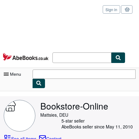
Sign in
Skip to main content
AbeBooks.co.uk
Menu
My Account
Bookstore-Online
My Purchases
Mattsies, DEU
Sign Off
5-star seller
AbeBooks seller since May 11, 2010
Advanced Search
See all items
Contact