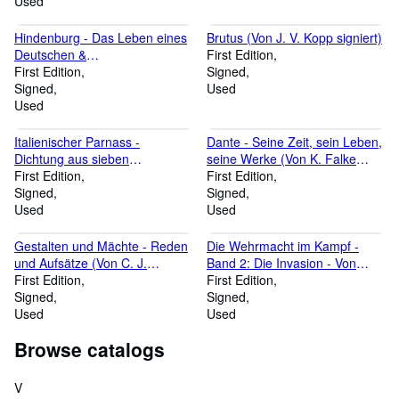
Used
Hindenburg - Das Leben eines
Brutus (Von J. V. Kopp signiert)
Deutschen &
First Edition
Familiengeschichtlicher
First Edition
Signed
Anhang zu Hindenburg - Das .
Signed
Used
(von Hans F. Helmolt signiert)
Used
Italienischer Parnass -
Dante - Seine Zeit, sein Leben,
Dichtung aus sieben
seine Werke (Von K. Falke
Jahrhunderten (Von H. Fredrick
First Edition
signiert)
First Edition
signiert)
Signed
Signed
Used
Used
Gestalten und Mächte - Reden
Die Wehrmacht im Kampf -
und Aufsätze (Von C. J.
Band 2: Die Invasion - Von
Burckhardt signiert)
First Edition
Cotentin bis Falaise (Von F.
First Edition
Signed
Hayn signiert)
Signed
Used
Used
Browse catalogs
V