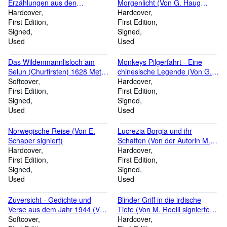
Erzählungen aus den
Morgenlicht (Von G. Haug
Karlsbader Wäldern (Von F.
Hardcover
signiert)
Hardcover
Najork signierte Ausgabe)
First Edition
First Edition
Signed
Signed
Used
Used
Das Wildenmannlisloch am
Monkeys Pilgerfahrt - Eine
Selun (Churfirsten) 1628 Meter
chinesische Legende (Von G.
ü. M. (Die älteste menschliche
Softcover
Boner signiert)
Hardcover
Siedlung aus der Altsteinzeit im
First Edition
First Edition
Obertoggenburg (Von E.
Signed
Signed
Bächler signiert)
Used
Used
Norwegische Reise (Von E.
Lucrezia Borgia und ihr
Schaper signiert)
Schatten (Von der Autorin M.
Hardcover
Lavater-Sloman signiert)
Hardcover
First Edition
First Edition
Signed
Signed
Used
Used
Zuversicht - Gedichte und
Blinder Griff in die irdische
Verse aus dem Jahr 1944 (Von
Tiefe (Von M. Roelli signierte
H. Roelli signiert)
Softcover
Ausgabe)
Hardcover