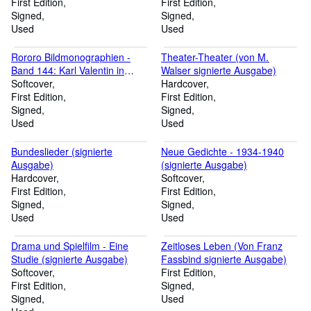
First Edition
First Edition
Signed
Signed
Used
Used
Rororo Bildmonographien -
Theater-Theater (von M.
Band 144: Karl Valentin in
Walser signierte Ausgabe)
Selbstzeugnissen und
Softcover
Hardcover
Bilddokumenten (von M.
First Edition
First Edition
Schulte signiert)
Signed
Signed
Used
Used
Bundeslieder (signierte
Neue Gedichte - 1934-1940
Ausgabe)
(signierte Ausgabe)
Hardcover
Softcover
First Edition
First Edition
Signed
Signed
Used
Used
Drama und Spielfilm - Eine
Zeitloses Leben (Von Franz
Studie (signierte Ausgabe)
Fassbind signierte Ausgabe)
Softcover
First Edition
First Edition
Signed
Signed
Used