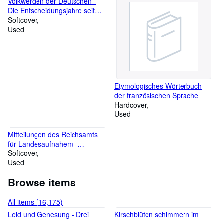
Volkwerden der Deutschen -
Landschaft Basel im 18.
Die Entscheidungsjahre seit
Jahrhundert
dem Weltkrieg
Softcover
Used
Etymologisches Wörterbuch
der französischen Sprache
Hardcover
Used
Mitteilungen des Reichsamts
für Landesaufnahem -
Sonderheft 17: Die
Softcover
Nivellementsverbindung
Used
zwischen Deutschland und
Browse items
Dänemark über den Fehmarn-
Belt
All items (16,175)
Leid und Genesung - Drei
Kirschblüten schimmern im