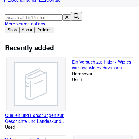
Browse Collections
Rare Books
Art & Collectables
More search options
Shop
About
Policies
Textbooks
Sellers
Recently added
Start Selling
Ein Versuch zu: Hitler - Wie es
Help
war und wie es dazu kam
(inneliegend Karte mit Signatur
Hardcover
CLOSE
des Herausgebers)
Used
Quellen und Forschungen zur
Geschichte und Landeskunde
des Kantons Baselland - Band
Used
15: Bevölkerungsentwicklung
und Wirtschaftsstruktur der