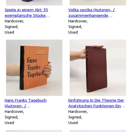
Spiele in einem Akt: 35
Velka sestka (Autoren- /
exemplarische Stücke
zusammenhangende
(Autoren- /
Hardcover
Unterschrift)
Hardcover
zusammenhängende
Signed
Signed
Unterschrift)
Used
Used
Hans Franks Tagebuch
Einführung In Die Theorie Der
(Autoren- /
Analytischen Funktionen Einer
zusammenhängende
Hardcover
Komplexen Veränderlichen
Hardcover
Unterschrift)
Signed
(Autoren- /
Signed
Used
zusammenhängende
Used
Unterschrift)