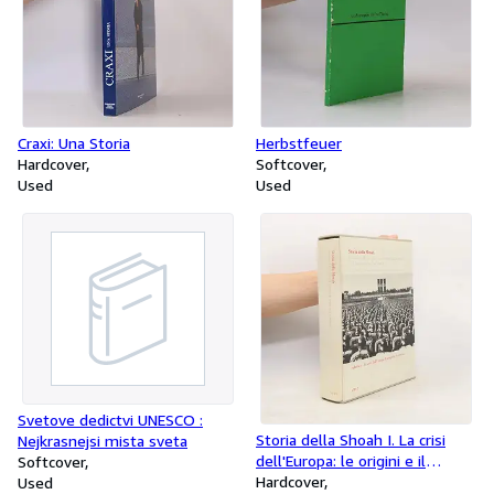
Craxi: Una Storia
Herbstfeuer
Hardcover
Softcover
Used
Used
Svetove dedictvi UNESCO :
Storia della Shoah I. La crisi
Nejkrasnejsi mista sveta
dell'Europa: le origini e il
Softcover
contesto
Hardcover
Used