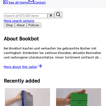
Browse Collections
See all items
Contact
Rare Books
Art & Collectables
More search options
Textbooks
Shop
About
Policies
Sellers
About Bookbot
Start Selling
Bei Bookbot kaufen und verkaufen Sie gebrauchte Bücher mit
Help
Leichtigkeit. Entdecken Sie zeitlose Klassiker, aktuelle Bestseller
und verborgene Literaturschätze. Unser Sortiment umfasst über
CLOSE
200.000 Titel und bietet eine vielseitige Auswahl für alle
Bücherliebhaber. Unser Erfolg zeigt sich darin, dass bereits mehr
More about this
seller
als eine Million Bücher in vier Ländern neue Besitzer gefunden
haben. Unser Engagement für Qualität und Kundenzufriedenheit
wird zudem durch unsere Bewertung von 4,5/5 auf Trusted
Recently added
Shops bestätigt.