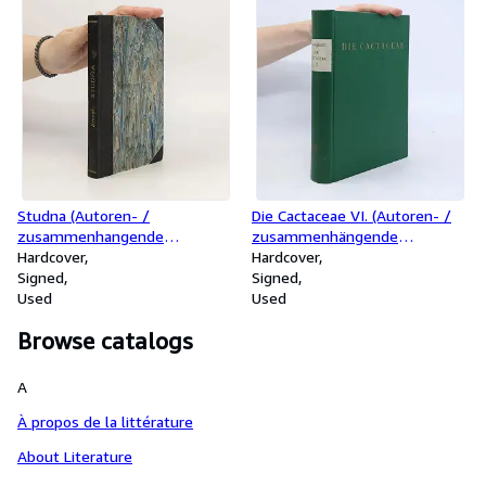
Studna (Autoren- /
Die Cactaceae VI. (Autoren- /
zusammenhangende
zusammenhängende
Unterschrift)
Hardcover
Unterschrift)
Hardcover
Signed
Signed
Used
Used
Browse catalogs
A
À propos de la littérature
About Literature