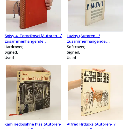
Spisy 4. Tomcikovci (Autoren- /
Laviny (Autoren- /
zusammenhangende
zusammenhängende
Unterschrift)
Hardcover
Unterschrift)
Softcover
Signed
Signed
Used
Used
Kam nedosáhne hlas (Autoren-
Alfred Hrdlicka (Autoren- /