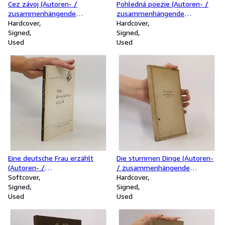
Cez závoj (Autoren- /
Pohledná poezie (Autoren- /
zusammenhängende
zusammenhängende
Unterschrift)
Hardcover
Unterschrift)
Hardcover
Signed
Signed
Used
Used
Eine deutsche Frau erzählt
Die stummen Dinge (Autoren-
(Autoren- /
/ zusammenhängende
zusammenhängende
Softcover
Unterschrift)
Hardcover
Unterschrift)
Signed
Signed
Used
Used