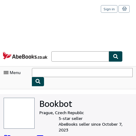
Sign in
Skip to main content
AbeBooks.co.uk
Menu
My Account
Bookbot
My Purchases
Prague, Czech Republic
Sign Off
5-star seller
AbeBooks seller since October 7,
Advanced Search
2023