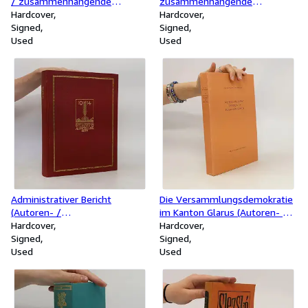
/ zusammenhängende
zusammenhängende
Unterschrift)
Hardcover
Unterschrift)
Hardcover
Signed
Signed
Used
Used
Administrativer Bericht
Die Versammlungsdemokratie
(Autoren- /
im Kanton Glarus (Autoren- /
zusammenhängende
Hardcover
zusammenhängende
Hardcover
Unterschrift)
Signed
Unterschrift)
Signed
Used
Used