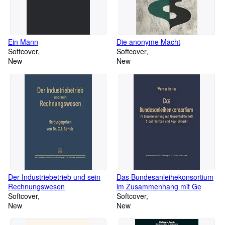
Ein Mann
Die anonyme Macht
Softcover
Softcover
New
New
Der Industriebetrieb und sein
Das Bundesanleihekonsortium
Rechnungswesen
im Zusammenhang mit Ge
Softcover
Softcover
New
New