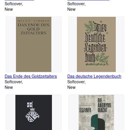
Softcover
Softcover
New
New
Das Ende des Goldzeitalters
Das deutsche Legendenbuch
Softcover
Softcover
New
New