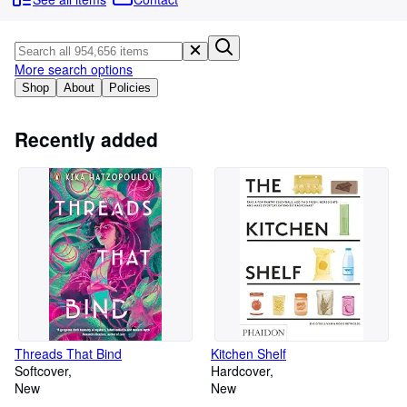
Browse Collections
Rare Books
Art & Collectables
More search options
Shop
About
Policies
Textbooks
Sellers
Recently added
Start Selling
Help
CLOSE
Threads That Bind
Kitchen Shelf
Softcover
Hardcover
New
New