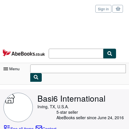
Sign in
Skip to main content
AbeBooks.co.uk
Menu
My Account
Basi6 International
My Purchases
Irving, TX, U.S.A.
Sign Off
5-star seller
AbeBooks seller since June 24, 2016
Advanced Search
See all items
Contact