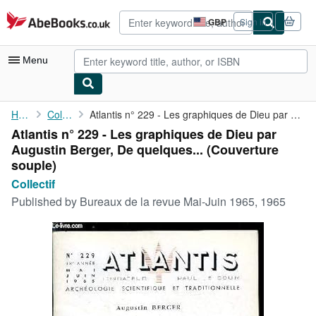
Skip to main content
AbeBooks.co.uk
GBP
Sign in
Site
shopping
preferences
Menu
My Account
Home
Collectif
Atlantis n° 229 - Les graphiques de Dieu par Augustin Berger, De...
Atlantis n° 229 - Les graphiques de Dieu par
My Purchases
Augustin Berger, De quelques... (Couverture
Advanced Search
souple)
Collectif
Browse Collections
Published by
Bureaux de la revue Mai-Juin 1965, 1965
Rare Books
Art & Collectables
Textbooks
Sellers
Start Selling