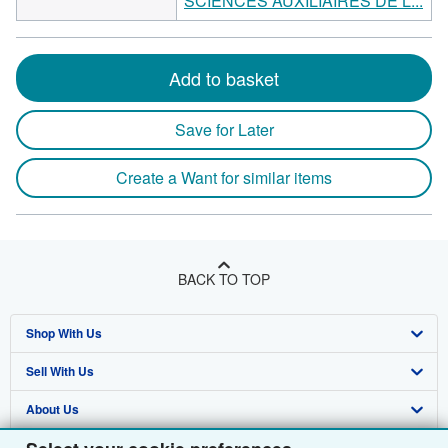
SCIENCES AUXILIAIRES DE L...
Add to basket
Save for Later
Create a Want for similar items
BACK TO TOP
Shop With Us
Sell With Us
Advanced Search
About Us
Browse Collections
Start Selling
Find Help
My Account
Join Our Affiliate Programme
About AbeBooks