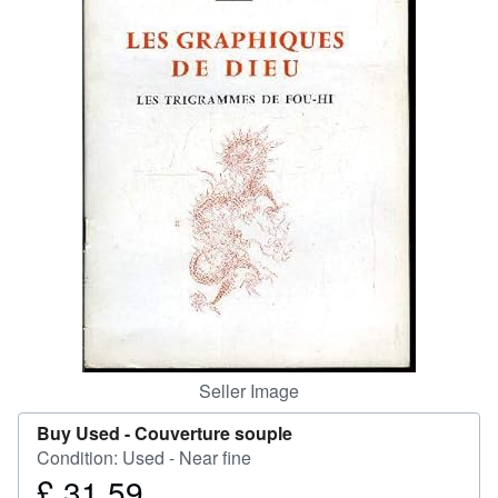
Help
CLOSE
Seller Image
Buy Used -
Couverture souple
Condition: Used - Near fine
£ 31.59
Price