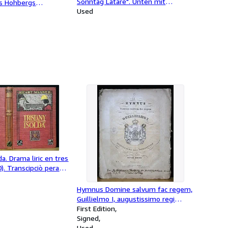
Sonntag Latäre". Unten mit
us Hohbergs
Reimsprüchen in Dialekt. Druck
Used
 "Georgia Curiosa
(wohl in Photolithographie) nach
einer Zeichnung.
da. Drama liric en tres
. Transcipciò pera
e Hans v. Bülow.
lana de Gerolni
Hymnus Domine salvum fac regem,
im Pena.
Guillielmo I, augustissimo regi
Neerlandiae dedicatus ab auctore
First Edition
Davide Koning, Op. 1.
Signed
Used