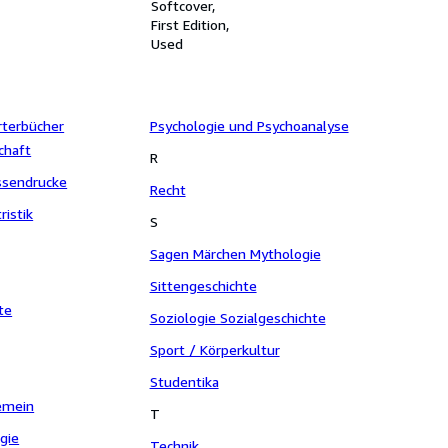
Softcover
First Edition
Used
rterbücher
Psychologie und Psychoanalyse
chaft
R
essendrucke
Recht
ristik
S
Sagen Märchen Mythologie
Sittengeschichte
te
Soziologie Sozialgeschichte
Sport / Körperkultur
Studentika
gemein
T
ogie
Technik