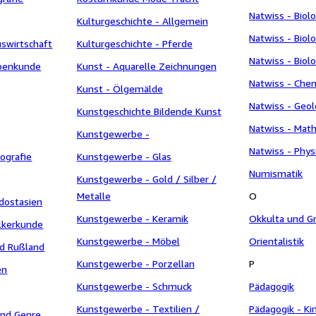
Natwiss - Biolo
Kulturgeschichte - Allgemein
Natwiss - Biolo
swirtschaft
Kulturgeschichte - Pferde
Natwiss - Biol
penkunde
Kunst - Aquarelle Zeichnungen
Natwiss - Che
Kunst - Ölgemälde
Natwiss - Geol
Kunstgeschichte Bildende Kunst
Natwiss - Mat
Kunstgewerbe -
Natwiss - Phy
tografie
Kunstgewerbe - Glas
Numismatik
Kunstgewerbe - Gold / Silber /
Metalle
O
dostasien
Kunstgewerbe - Keramik
Okkulta und G
lkerkunde
Kunstgewerbe - Möbel
Orientalistik
nd Rußland
Kunstgewerbe - Porzellan
P
en
Kunstgewerbe - Schmuck
Pädagogik
Kunstgewerbe - Textilien /
Pädagogik - Ki
und Genre