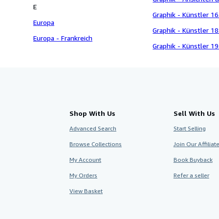
E
Graphik - Künstler 16
Europa
Graphik - Künstler 18.
Europa - Frankreich
Graphik - Künstler 19.
Shop With Us
Sell With Us
Advanced Search
Start Selling
Browse Collections
Join Our Affilia
My Account
Book Buyback
My Orders
Refer a seller
View Basket