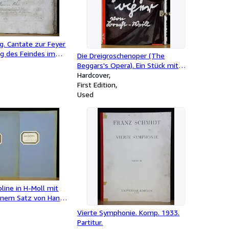
g. Cantate zur Feyer
ng des Feindes im
Die Dreigroschenoper (The
Belle-Alliance und
Beggars's Opera). Ein Stück mit
ichtet von
Musik in einem Vorspiel und acht
Hardcover
 Musik gesetzt von
Bildern nach dem Englischen des
First Edition
 Weber. Klavierauszug
John Gay, übersetzt von Elisabeth
Used
en. Op. 44 (J 190).
Hauptmann. Deutsche Bearbeitung
von Bert Brecht. Klavierauszug mit
Text von Norbert Gingold. -
Erstausgabe.
oline in H-Moll mit
einem Satz von Hans
 34. Klavierauszug
Vierte Symphonie. Komp. 1933.
d Klavier (vom
Partitur.