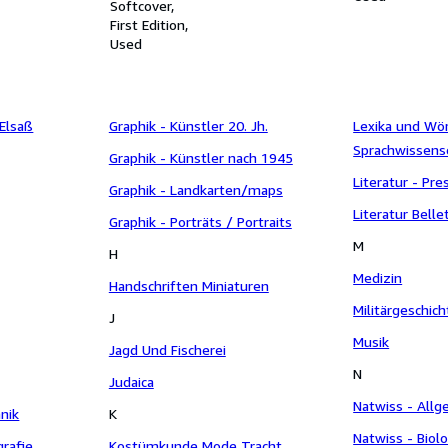
Josef Schalk (WAB 28).
Softcover
Auszug.
First Edition
Used
 Elsaß
Graphik - Künstler 20. Jh.
Lexika und Wö
Sprachwissens
Graphik - Künstler nach 1945
Literatur - Pr
Graphik - Landkarten/maps
Literatur Bellet
Graphik - Porträts / Portraits
M
H
Medizin
Handschriften Miniaturen
Militärgeschich
J
Musik
Jagd Und Fischerei
N
Judaica
Natwiss - All
hnik
K
Natwiss - Biol
grafie
Kostümkunde Mode Tracht