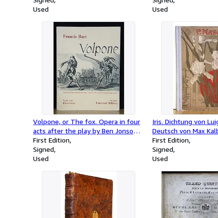
Used
Used
Volpone, or The fox. Opera in four
Iris. Dichtung von Luigi
acts after the play by Ben Jonson. /
Deutsch von Max Kal
Volpone, oder Der Fuchs. Oper in
First Edition
Clavierauszug mit Te
First Edition
vier Akten nach dem Schauspiel
Signed
(Arrangement von C. C
Signed
von Ben Jonson. Deutsche
Used
Used
Übertragung von A.H. Eichmann. -
Vocal Score / Klavierauszug.