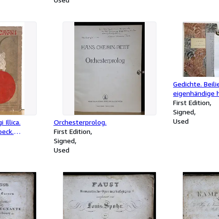
Gedichte. Beil
eigenhändige h
Gedichte auf 1
First Edition
vierseitiger Br
Signed
Used
 Illica.
Orchesterprolog.
beck.
First Edition
xt
Signed
arignani).
Used