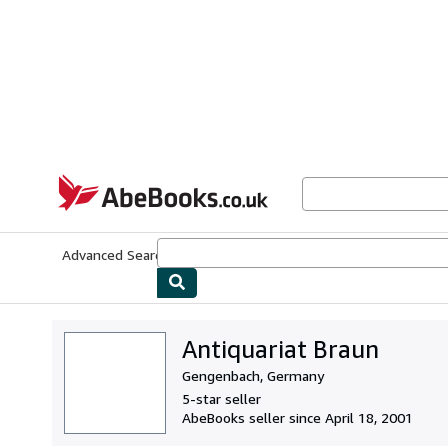
Skip to main content
AbeBooks.co.uk
Advanced Search
Browse Collections
Rare Books
Art & Collect
Antiquariat Braun
Gengenbach, Germany
5-star seller
AbeBooks seller since April 18, 2001