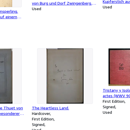
Kupferstich a
von Burg und Dorf Zwingenberg.
Hausvaterbuch
Used
Stahlstich von Umbach nach Foltz.
Used
sperling.
Aucta",
auf einem
 "Frisch:
l in
läufig auch
r I. Hauptart,
).
Tristany y Isol
actes (WWV 90)
piano y cant d
First Edition
Traducciò cata
Signed
ie Thuet von
The Heartless Land.
Zanné y Joaqu
Used
besonderer
Hardcover
eistlichen
First Edition
Signed
Used