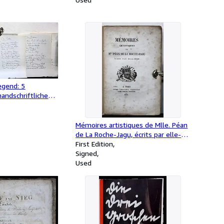
iegend: 5
andschriftliche
0 Seiten und ein
ief der Autorin.
Mémoires artistiques de Mlle. Péan
de La Roche-Jagu, écrits par elle-
même.
First Edition
Signed
Used