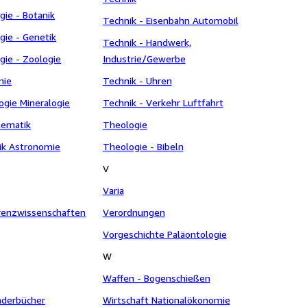
gie - Botanik
Technik - Eisenbahn Automobil
gie - Genetik
Technik - Handwerk,
ogie - Zoologie
Industrie/Gewerbe
mie
Technik - Uhren
ogie Mineralogie
Technik - Verkehr Luftfahrt
hematik
Theologie
sik Astronomie
Theologie - Bibeln
V
Varia
renzwissenschaften
Verordnungen
Vorgeschichte Paläontologie
W
Waffen - Bogenschießen
nderbücher
Wirtschaft Nationalökonomie