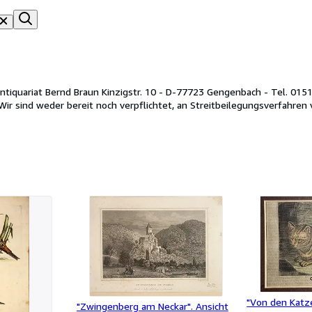
DE147414992 - Informationen zur Online-Streitbeilegung: Wir sind weder bereit noch verpflichtet, an S
"Von den Katze
"Zwingenberg am Neckar". Ansicht