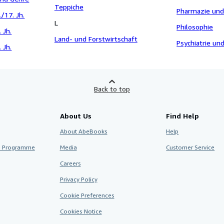
Teppiche
Pharmazie und
./17. Jh.
L
Philosophie
 Jh.
Land- und Forstwirtschaft
Psychiatrie un
 Jh.
Back to top
About Us
Find Help
About AbeBooks
Help
te Programme
Media
Customer Service
Careers
Privacy Policy
Cookie Preferences
Cookies Notice