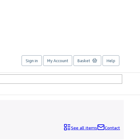
Sign in
My Account
Basket
Help
See all items
Contact