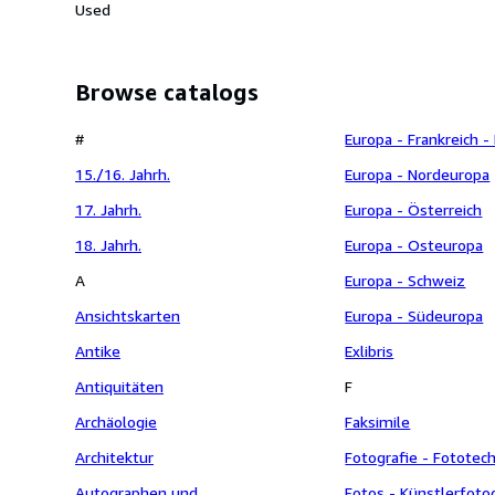
Used
verfertigter Clavier-
Browse catalogs
#
Europa - Frankreich -
15./16. Jahrh.
Europa - Nordeuropa
17. Jahrh.
Europa - Österreich
18. Jahrh.
Europa - Osteuropa
A
Europa - Schweiz
Ansichtskarten
Europa - Südeuropa
Antike
Exlibris
Antiquitäten
F
Archäologie
Faksimile
Architektur
Fotografie - Fototec
Autographen und
Fotos - Künstlerfoto