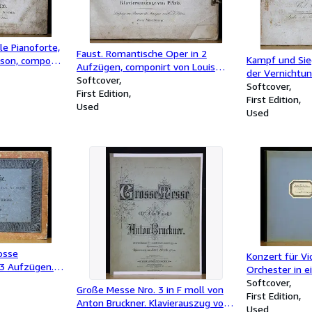
le Pianoforte,
Faust. Romantische Oper in 2
Kampf und Sie
asson, composé
Aufzügen, componirt von Louis
der Vernichtu
se
Spohr. Im Klavierauszuge von P.
Softcover
Juny 1815 bei 
Softcover
 La Duchesse
Pixis.
First Edition
Waterloo, Ged
First Edition
Gotha-
Used
Wohlbrück. In
Used
uis Spohr,
Carl Maria von
vom Componist
rosse
Konzert für Vi
 3 Aufzügen.
Orchester in 
e von Chezy
Pfitzner, Opus
Softcover
Große Messe Nro. 3 in F moll von
cke.
für Violine un
First Edition
Anton Bruckner. Klavierauszug von
omponisten
Komponisten).
Used