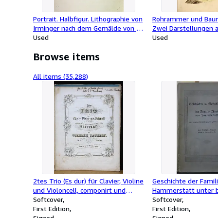
Portrait. Halbfigur. Lithographie von
Rohrammer und Baum
Irminger nach dem Gemälde von F.
Zwei Darstellungen 
Winch.
Used
Blatt. Kupferstich aus
Used
Vorstellung der Vöge
Browse items
Teutschland und bey
einiger Fremden". (De
III. Abteilung, I. Platte
All items (35,288)
2tes Trio (Es dur) für Clavier, Violine
Geschichte der Famil
und Violoncell, componirt und
Hammerstatt unter 
seinem Freunde dem
Softcover
Berücksichtung der g
Softcover
Geheimenrath Seiffart gewidmet
First Edition
Mitglieder.
First Edition
von Wilhelm Taubert, Op. 96.
Signed
Signed