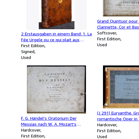
Grand Quintuor pour 
Clarinette, Cor et B
et dédié A Son Altes
Softcover
2 Erstausgaben in einem Band: 1. La
Serenissime Madame
First Edition
Fée Urgele ou ce qui plait aux
Regnante des Saxe-
Used
dames. Comédie en quatre actes
First Edition
Altenbourg pp. par Lo
en vers. 2. La Clochette. Comédie
Signed
Oeuv. 52. Stimmen.
en un acte en Vers. Mit
Used
eigenhändiger Widmung.
(J 291) Euryanthe. G
F. G. Händel's Oratorium Der
romantische Oper in
Messias nach W. A. Mozart's
Dichtung von Helmin
Hardcover
Bearbeitung (HWV 56, KV 572).
Hardcover
geb: Freyinn von Klen
First Edition
Partitur.
First Edition
Vollständiger vom C
Used