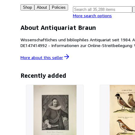
Shop
About
Policies
More search options
About Antiquariat Braun
Wissenschaftliches und bibliophiles Antiquariat seit 1984. Antiquariat Bernd Braun Kinzigstr. 10 - D-77723 Gengenbach - Tel. 0151-65517525 - Email antiq.braun@t-online.de - Ust-IdNr.:
More about this
seller
Recently added