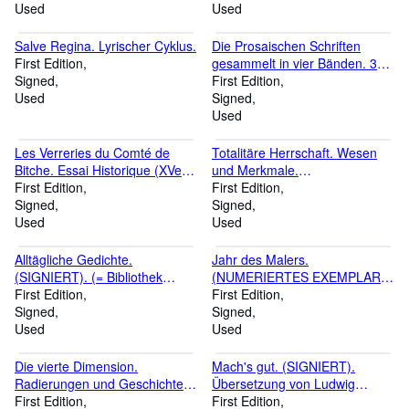
Used
Christoph Meckel.
Used
(NUMERIERTES EXEMPLAR,
SIGNIERT / = Eremiten-
Salve Regina. Lyrischer Cyklus.
Die Prosaischen Schriften
Pressse, BROSCHUR, Band
First Edition
gesammelt in vier Bänden. 3
18).
Signed
Bände (mehr nicht erschienen).
First Edition
Used
Signed
Used
Les Verreries du Comté de
Totalitäre Herrschaft. Wesen
Bitche. Essai Historique (XVe -
und Merkmale.
XVIIIe Siècles).
First Edition
(WIDMUNGSEXEMPLAR /
First Edition
Signed
SIGNIERT).
Signed
Used
Used
Alltägliche Gedichte.
Jahr des Malers.
(SIGNIERT). (= Bibliothek
(NUMERIERTES EXEMPLAR /
Suhrkamp, Band 219).
First Edition
SIGNIERT).
First Edition
Signed
Signed
Used
Used
Die vierte Dimension.
Mach's gut. (SIGNIERT).
Radierungen und Geschichten.
Übersetzung von Ludwig
(Vorzugsausgabe,
First Edition
Zimmerer.
First Edition