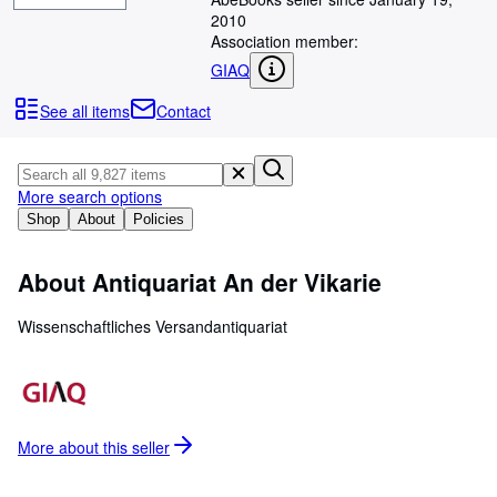
Browse Collections
2010
Rare Books
Association member:
GIAQ
Art & Collectables
See all items
Contact
Textbooks
Sellers
More search options
Start Selling
Shop
About
Policies
Help
CLOSE
About Antiquariat An der Vikarie
Wissenschaftliches Versandantiquariat
More about this
seller