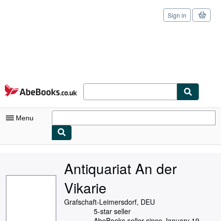
Sign in
Skip to main content
AbeBooks.co.uk
Menu
My Account
Antiquariat An der
My Purchases
Vikarie
Sign Off
Grafschaft-Leimersdorf, DEU
Advanced Search
5-star seller
AbeBooks seller since January 19,