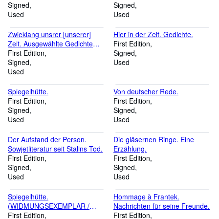
NUMERIERTES EXEMPLAR).
Signed
Signed
Used
Used
Zwieklang unsrer [unserer]
Hier in der Zeit. Gedichte.
Zeit. Ausgewählte Gedichte
First Edition
1928 - 1939.
First Edition
Signed
Signed
Used
Used
Spiegelhütte.
Von deutscher Rede.
First Edition
First Edition
Signed
Signed
Used
Used
Der Aufstand der Person.
Die gläsernen Ringe. Eine
Sowjetliteratur seit Stalins Tod.
Erzählung.
First Edition
First Edition
Signed
Signed
Used
Used
Spiegelhütte.
Hommage à Frantek.
(WIDMUNGSEXEMPLAR /
Nachrichten für seine Freunde.
SIGNIERT).
First Edition
First Edition