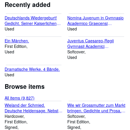
Recently added
Deutschlands Wiedergeburt!
Nomina Juvenum in Gymnasio
Gedicht. Seiner Kaiserlichen
Academico Graecensi
Hoheit dem Erzherzoge
Used
Humanioribus Litteris
Used
Johann von Österreich
Studentium Ordine Classium (.)
erwählten ersten deutschen
publice proposita mense April
Ein Märchen.
Juventus Caesareo-Regii
Reichsverweser am Tage
M.DCCC [1800].
First Edition
Gymnasii Academici
seines hochgefeierten
Used
Graecensis e moribus et
Softcover
Einzuges zu Frankfurt am Main
progressu in literis censa
Used
den 11. Juli 1848 in tiefster
exeunte anno scholastico
Ehrfurcht gewidmet. Nach der
MDCCCXLIV (1844).
Dramatische Werke. 4 Bände.
Melodie von Arndt's Volkslied:
Used
"Was ist des Deutschen
Vaterland?".
Browse items
All items (9,827)
Wieland der Schmied.
Wie wir Grossmutter zum Markt
Deutsche Heldensage. Nebst
bringen. Gedichte und Prosa.
Romanzen und Balladen.
Hardcover
Mit Übertragungen von Ernst
Softcover
First Edition
Jandl und Günter Kunert und
First Edition
Signed
mit Originalgraphiken von
Signed