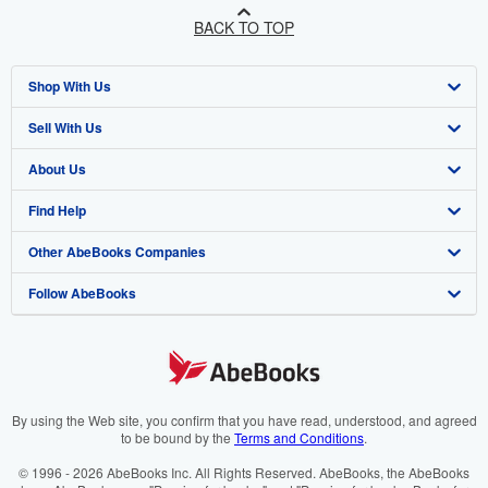
BACK TO TOP
Shop With Us
Sell With Us
Advanced Search
About Us
Browse Collections
Start Selling
Find Help
My Account
Join Our Affiliate Programme
About AbeBooks
Other AbeBooks Companies
My Orders
Book Buyback
Media
Help
Follow AbeBooks
View Basket
Refer a seller
Careers
Customer Service
AbeBooks.com
Privacy Policy
AbeBooks.de
Cookie Preferences
AbeBooks.fr
Cookies Notice
AbeBooks.it
By using the Web site, you confirm that you have read, understood, and agreed
to be bound by the
Terms and Conditions
.
Accessibility
AbeBooks Aus/NZ
© 1996 - 2026 AbeBooks Inc. All Rights Reserved. AbeBooks, the AbeBooks