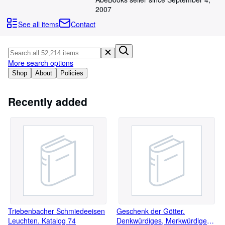
Browse Collections
2007
Rare Books
See all items
Contact
Art & Collectables
Textbooks
More search options
Sellers
Shop
About
Policies
Start Selling
Recently added
Help
CLOSE
Triebenbacher Schmiedeeisen
Geschenk der Götter.
Leuchten. Katalog 74
Denkwürdiges, Merkwürdiges