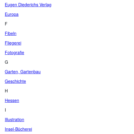
Eugen Diederichs Verlag
Europa
F
Fibeln
Fliegerei
Fotografie
G
Garten, Gartenbau
Geschichte
H
Hessen
I
Illustration
Insel-Bücherei