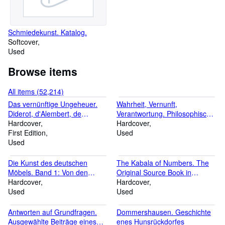
Schmiedekunst. Katalog.
Softcover
Used
Browse items
All items (52,214)
Das vernünftige Ungeheuer.
Wahrheit, Vernunft,
Diderot, d'Alembert, de
Verantwortung. Philosophische
Jaucourt und die grosse
Hardcover
Studien
Hardcover
Entyklopädie
First Edition
Used
Used
Die Kunst des deutschen
The Kabala of Numbers. The
Möbels. Band 1: Von den
Original Source Book in
Anfängen bis zum Hochbarock.
Hardcover
Numerology
Hardcover
Used
Used
Antworten auf Grundfragen.
Dommershausen. Geschichte
Ausgewählte Beiträge eines
enes Hunsrückdorfes