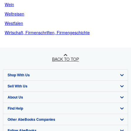
Wein
Weltreisen
Westfalen
Wirtschaft, Firmenschriften, Firmengeschichte
BACK TO TOP
Shop With Us
Sell With Us
Advanced Search
About Us
Browse Collections
Start Selling
Find Help
My Account
Join Our Affiliate Programme
About AbeBooks
Other AbeBooks Companies
My Orders
Book Buyback
Media
Help
Follow AbeBooks
View Basket
Refer a seller
Careers
Customer Service
AbeBooks.com