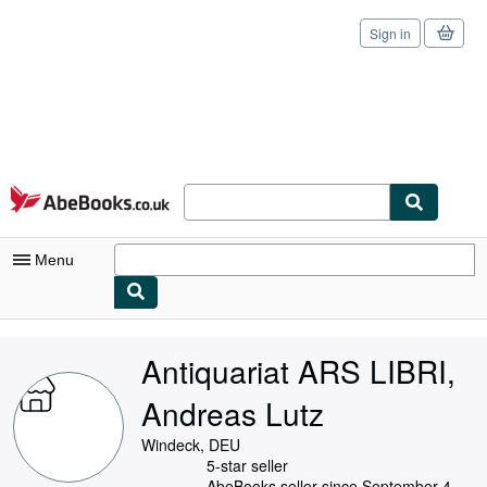
Sign in
Skip to main content
AbeBooks.co.uk
Menu
My Account
Antiquariat ARS LIBRI,
My Purchases
Andreas Lutz
Sign Off
Windeck, DEU
Advanced Search
5-star seller
AbeBooks seller since September 4,