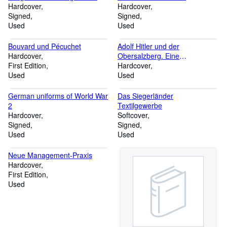
Strafrechtskommentators aus
Hardcover
Hardcover
drei Jahrzehnten
Signed
Signed
Used
Used
Bouvard und Pécuchet
Adolf Hitler und der
Hardcover
Obersalzberg. Eine
First Edition
Dokumentation in Wort und Bild
Hardcover
Used
Used
German uniforms of World War
Das Siegerländer
2
Textilgewerbe
Hardcover
Softcover
Signed
Signed
Used
Used
Neue Management-Praxis
Hardcover
First Edition
Used