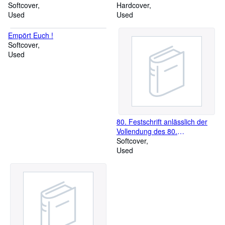
Softcover
und Vergnügliches von der
Hardcover
Used
achtbaren Kunst des Backens,
Used
früher und heute. Zum 60
jährigen Bestehen des Haus
Empört Euch !
Brandt 1912 -1972
Softcover
Used
80. Festschrift anlässlich der
Vollendung des 80.
Lebensjahres von Frau Inge
Softcover
Viefhues
Used