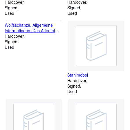
Buch des Autors
Hardcover
Hardcover
Signed
Signed
Used
Used
Wolfsschanze. Allgemeine
Informatioenn. Das Attentat
vom 20. Juli 1944. Funduiertes
Hardcover
Bildmaterial, Erinnerungen von
Signed
Zeitzeugen
Used
Stahlmöbel
Hardcover
Signed
Used