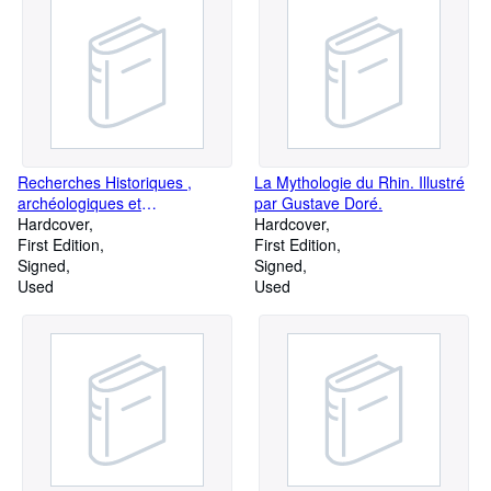
Recherches Historiques ,
La Mythologie du Rhin. Illustré
archéologiques et
par Gustave Doré.
biographiques sur la Ville de
Hardcover
Hardcover
Pontoise. Ouvrage enrichi de
First Edition
First Edition
Planches et Vignettes.
Signed
Signed
Used
Used