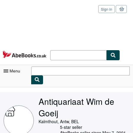
Sign in
Skip to main content
AbeBooks.co.uk
Menu
My Account
Antiquariaat Wim de
My Purchases
Goeij
Sign Off
Kalmthout, Antw, BEL
Advanced Search
5-star seller
AbeBooks seller since May 7, 2001