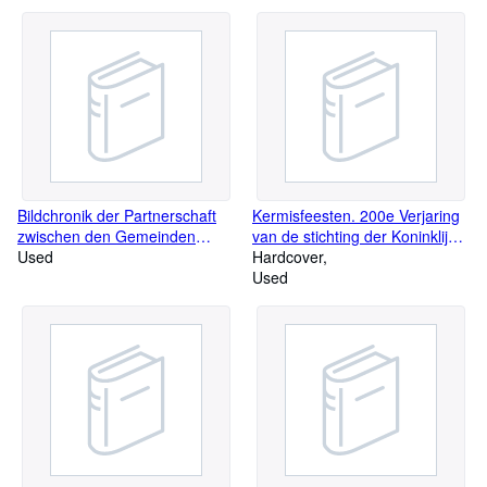
Bildchronik der Partnerschaft
Kermisfeesten. 200e Verjaring
zwischen den Gemeinden
van de stichting der Koninklijke
Essen/Belgien und
Used
Akademie - Stad Antwerpen.
Hardcover
Essen.Oldenburg von 1968 -
Used
1993.