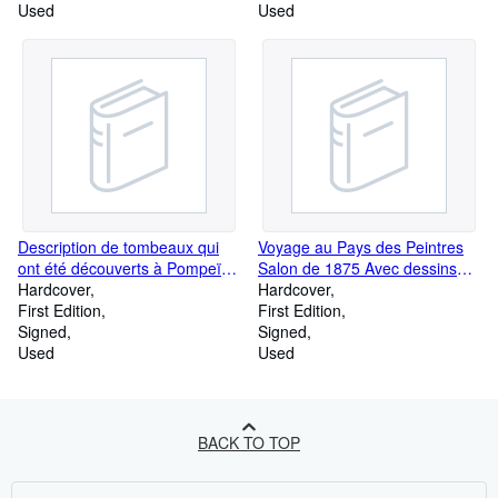
Used
Used
Description de tombeaux qui
Voyage au Pays des Peintres
ont été découverts à Pompeï
Salon de 1875 Avec dessins
dans l'année 1812.Dedié à sa
Hardcover
autographes. [idem] Salon de
Hardcover
Majesté La Reine des Deux
First Edition
1876. [idem] Salon de 1877 .
First Edition
Siciles.
Signed
[idem] Salon de 1878. 4
Signed
Used
volumes ( la série complère) .
Used
BACK TO TOP