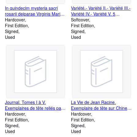
In quindecim mysteria sacri
Variété.- Variété II.- Variété III.-
rosarii deiparae Virginis Mariae
Variété IV.- Variété V. 5
exercitationes, per P. Ioannem
Hardcover
volumes en grands papiers
Softcover
Bourgesium Malbodiensem e
First Edition
reliés par Micheline de
First Edition
Societate Iesu. Figuris aneis
Signed
Bellefroid.
Signed
expressa per Carolum Mallerij.
Used
Used
Journal. Tomes I à V.
La Vie de Jean Racine.
Exemplaires de tête reliés par
Exemplaire de tête sur Chine
Micheline de Bellefroid (II à V) -
Hardcover
relié par Pierre-Lucien Martin.
Hardcover
Le volume I relié par Georges
First Edition
First Edition
Huser.
Signed
Signed
Used
Used