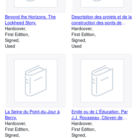
Beyond the Horizons. The
Description des projets et de la
Lockheed Story.
construction des ponts de
Hardcover
Neuilly, de Mantes, d'Orléans,
Hardcover
First Edition
de Louis XVI, etc. On y a ajouté
First Edition
Signed
le projet du canal de
Signed
Used
Bourgogne, pour la
Used
communication des deux mers
per Dijon; et de celui de la
conduite des eaux de l'Yvette
et de de la Bievre à Paris, en
soixante et treize planches; .
nouv. édition, augm. des ponts
de Château-Thierri , de Brunoi.
La Seine du Point-du-Jour à
Emile ou de L'Éducation. Par
Bercy.
J.J. Rousseau, Citoyen de
Hardcover
Geneve.Tome premier (-
Hardcover
First Edition
quatrième).
First Edition
Signed
Signed