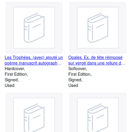
Les Trophées. (avec) ajouté un
Opales. Ex. de tête réimposé
poème manuscrit autographe :
sur vergé dans une reliure de
" Le Dieu Hêtre ".
Hardcover
Micheline de Bellefroid avec
Softcover
First Edition
une envoi à pleine page.
First Edition
Signed
Signed
Used
Used