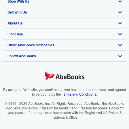
Shop With Us
Sell With Us
Advanced Search
About Us
Browse Collections
Start Selling
Find Help
My Account
Join Our Affiliate Programme
About AbeBooks
Other AbeBooks Companies
My Orders
Book Buyback
Media
Help
Follow AbeBooks
View Basket
Refer a seller
Careers
Customer Service
AbeBooks.com
Privacy Policy
AbeBooks.de
Cookie Preferences
AbeBooks.fr
Cookies Notice
AbeBooks.it
By using the Web site, you confirm that you have read, understood, and agreed
to be bound by the
Terms and Conditions
.
Accessibility
AbeBooks Aus/NZ
© 1996 - 2026 AbeBooks Inc. All Rights Reserved. AbeBooks, the AbeBooks
logo, AbeBooks.com, "Passion for books." and "Passion for books. Books for
AbeBooks.ca
your passion." are registered trademarks with the Registered US Patent &
Trademark Office.
IberLibro.com