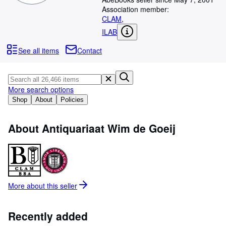
Browse Collections
Association member:
Rare Books
CLAM
,
ILAB
Art & Collectables
See all items
Contact
Textbooks
Sellers
More search options
Start Selling
Shop
About
Policies
Help
CLOSE
About Antiquariaat Wim de Goeij
More about this
seller
Recently added