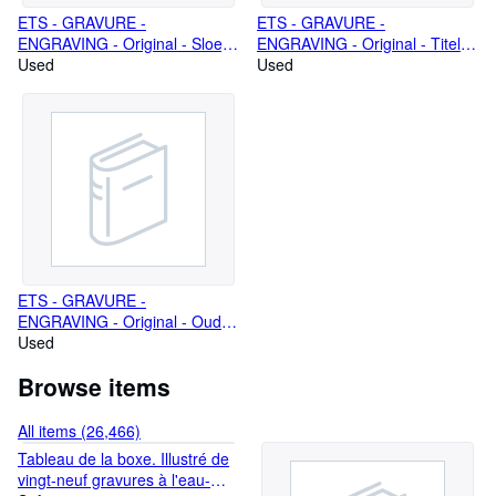
ETS - GRAVURE -
ETS - GRAVURE -
ENGRAVING - Original - Sloep
ENGRAVING - Original - Titel
op het water met of de
Used
ets van het Album der
Used
achtergrond twee grote
Antwerpsche Etsers voor jaar
hooioppers
1882 - 1883. "Album der
Antwerpse Etsers 1882-83"
ETS - GRAVURE -
ENGRAVING - Original - Oude
poetsende vrouw in traphal.
Used
Browse items
All items (26,466)
Tableau de la boxe. Illustré de
vingt-neuf gravures à l'eau-