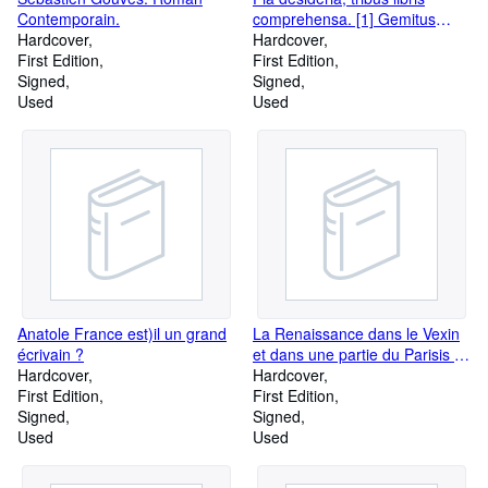
Contemporain.
comprehensa. [1] Gemitus
Hardcover
animae penitentiae. [2] Vota
Hardcover
First Edition
animae Sanctae. [3] Suspiria
First Edition
Signed
animae amantis.i
Signed
Used
Used
Anatole France est)il un grand
La Renaissance dans le Vexin
écrivain ?
et dans une partie du Parisis à
Hardcover
propos de l'ouvrage de M.
Hardcover
First Edition
Léon Palustre : La
First Edition
Signed
Renaissance en France.
Signed
Used
Used