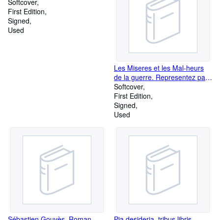
forte par A. Dunoyer de
Softcover
Segonzac.
First Edition
Signed
Used
Les Miseres et les Mal-heurs
de la guerre. Representez par
Jacques Callot Noble Lorrain et
Softcover
mis en lumiere par Israel son
First Edition
amy.
Signed
Used
Sébastien Gouvès. Roman
Pia desideria, tribus libris