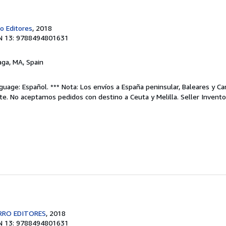
o Editores
, 2018
N 13: 9788494801631
aga, MA, Spain
uage: Español. *** Nota: Los envíos a España peninsular, Baleares y Can
te. No aceptamos pedidos con destino a Ceuta y Melilla.
Seller Invent
ERRO EDITORES
, 2018
N 13: 9788494801631