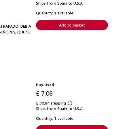
Ships from Spain to U.S.A.
more
about
shipping
Quantity: 1 available
rates
Add to basket
ATRAPADO, DEBIA
EÑORES, QUE SE
Buy Used
£ 7.06
£ 30.84 shipping
Learn
Ships from Spain to U.S.A.
more
about
shipping
Quantity: 1 available
rates