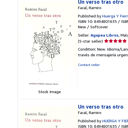
Un verso tras otro
Facal, Ramiro
Published by
Huerga Y Fierr
ISBN 10: 8494801635
/
ISB
New
/
Softcover
Seller:
Agapea Libros
, Mal
Seller
(5-star seller)
rating
Condition: New. Idioma/Lang
5
través de mensajería urgen
out
of
Contact seller
5
stars
Stock Image
Un verso tras otro
Facal, Ramiro
Published by
HUERGA Y FI
ISBN 10: 8494801635
/
ISB