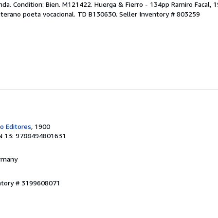
nda. Condition: Bien. M121422. Huerga & Fierro - 134pp Ramiro Facal, 
eterano poeta vocacional. TD B130630.
Seller Inventory # 803259
o Editores
, 1900
N 13: 9788494801631
ermany
entory # 3199608071