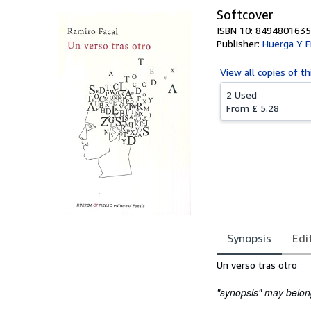
Softcover
ISBN 10: 8494801635
Publisher:
Huerga Y F
View all
copies of th
2 Used
From
£ 5.28
Synopsis
Edi
Synopsis
Un verso tras otro
"synopsis" may belong 