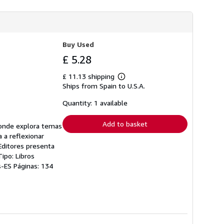
h
i
p
p
i
n
Buy Used
g
£ 5.28
r
a
t
£ 11.13 shipping
Learn
e
Ships from Spain to U.S.A.
more
s
about
shipping
Quantity: 1 available
rates
Add to basket
donde explora temas
a a reflexionar
Editores presenta
ipo: Libros
es-ES Páginas: 134