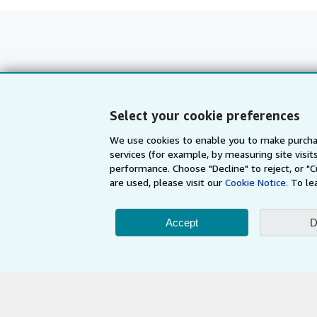
Shop With Us
Sell With Us
Advanced Search
Start Selling
Select your cookie preferences
Browse Collections
Join Our Affilia
We use cookies to enable you to make purcha
My Account
Book Buyback
services (for example, by measuring site visi
My Orders
Refer a seller
performance. Choose "Decline" to reject, or "
are used, please visit our
Cookie Notice.
To le
View Basket
Accept
D