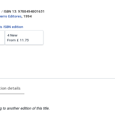
ISBN 13: 9788494801631
ierro Editores
,
1994
is ISBN edition
4 New
From
£ 11.73
tion details
to another edition of this title.