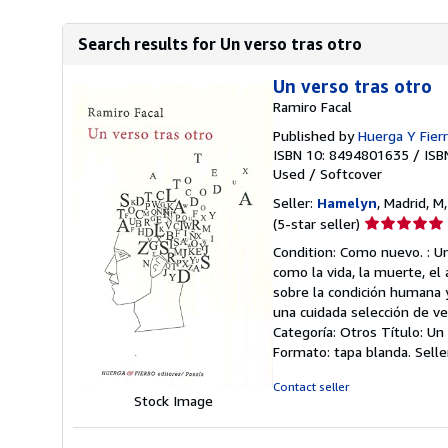
Search results for Un verso tras otro
Un verso tras otro
Ramiro Facal
Published by
Huerga Y Fierr
ISBN 10: 8494801635
/
ISB
Used
/
Softcover
Seller:
Hamelyn
, Madrid, M
Seller
(5-star seller)
rating
Condition: Como nuevo. : U
5
como la vida, la muerte, el 
out
sobre la condición humana y
of
una cuidada selección de v
5
Categoría: Otros Título: Un 
stars
Formato: tapa blanda.
Sell
Contact seller
Stock Image