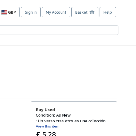
GBP
Sign in
My Account
Basket
Help
Site
shopping
preferences
Buy Used
Condition: As New
: Un verso tras otro es una colección...
View this item
£ 5.28