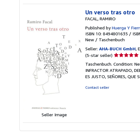
stars
Un verso tras otro
FACAL, RAMIRO
Published by
Huerga Y Fier
ISBN 10: 8494801635
/
ISB
New
/
Taschenbuch
Seller:
AHA-BUCH GmbH
, 
Seller
(5-star seller)
rating
Taschenbuch. Condition: 
5
INFRACTOR ATRAPADO, DE
out
ES JUSTO, SEÑORES, QUE 
of
5
Contact seller
stars
Seller Image