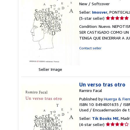
New
/
Softcover
Seller:
Imosver
, PONTECALD
Seller
(5-star seller)
rating
Condition: Nuevo. NEPOT
5
SER CASTIGADO COMO UN P
out
TENGA QUE ENCERRAR A J
of
5
Contact seller
stars
Seller Image
Un verso tras otro
Ramiro Facal
Published by
Huerga & Fier
ISBN 10: 8494801635
/
ISB
Used
/
Encuadernación de t
Seller:
Tik Books ME
, Madr
Seller
(4-star seller)
rating