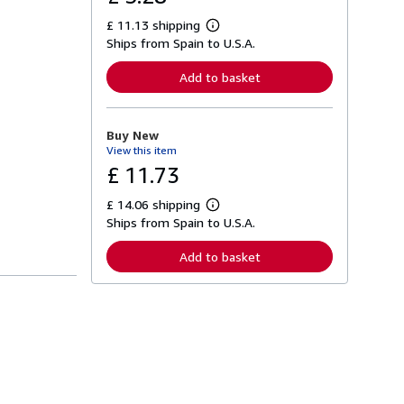
£ 11.13 shipping
L
Ships from Spain to U.S.A.
e
a
r
Add to basket
n
m
o
r
Buy New
e
View this item
a
b
£ 11.73
o
u
£ 14.06 shipping
t
L
s
Ships from Spain to U.S.A.
e
h
a
i
r
Add to basket
p
n
p
m
i
o
n
r
g
e
r
a
a
b
t
o
e
u
s
t
s