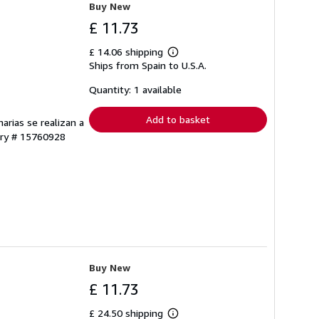
Buy New
£ 11.73
£ 14.06 shipping
Learn
Ships from Spain to U.S.A.
more
about
shipping
Quantity: 1 available
rates
Add to basket
arias se realizan a
ory # 15760928
Buy New
£ 11.73
£ 24.50 shipping
Learn