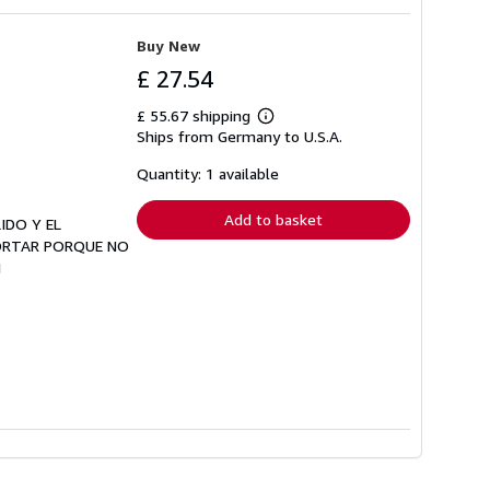
Buy New
£ 27.54
£ 55.67 shipping
Learn
Ships from Germany to U.S.A.
more
about
shipping
Quantity: 1 available
rates
Add to basket
IDO Y EL
PORTAR PORQUE NO
1