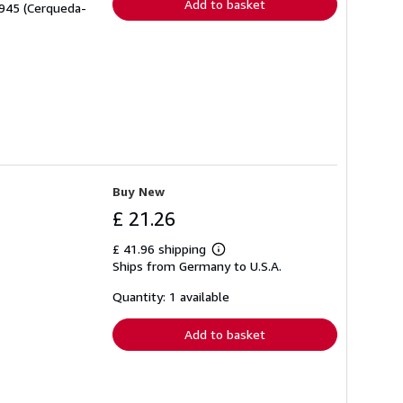
Add to basket
1945 (Cerqueda-
Buy New
£ 21.26
£ 41.96 shipping
Learn
Ships from Germany to U.S.A.
more
about
shipping
Quantity: 1 available
rates
Add to basket