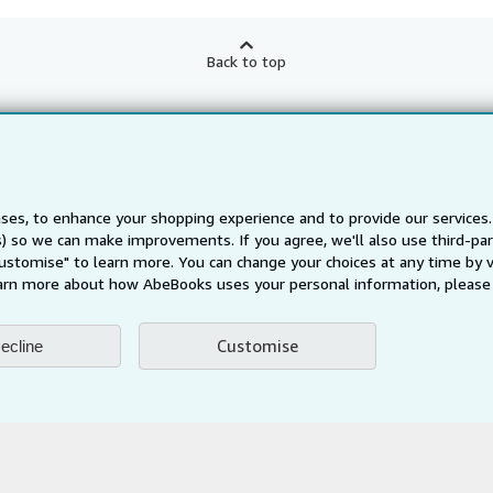
Back to top
About Us
Find Help
About AbeBooks
Help
te Programme
Media
Customer Service
ses, to enhance your shopping experience and to provide our service
Careers
ts) so we can make improvements. If you agree, we'll also use third-p
Privacy Policy
Customise" to learn more. You can change your choices at any time by v
arn more about how AbeBooks uses your personal information, please 
Cookie Preferences
Cookies Notice
Customise
ecline
Accessibility