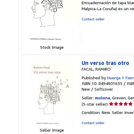
Encuadernación de tapa bla
4
Malpica-La Coruña) es un v
out
of
Contact seller
5
stars
Stock Image
Un verso tras otro
FACAL, RAMIRO
Published by
Huerga Y Fierr
ISBN 10: 8494801635
/
ISB
New
/
Softcover
Seller:
moluna
, Greven, G
Seller
(5-star seller)
rating
Condition: New.
Seller Inv
5
out
Contact seller
of
Seller Image
5