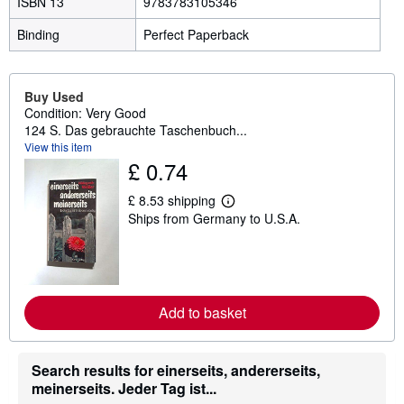
ISBN 13
9783783105346
Binding
Perfect Paperback
Buy Used
Condition: Very Good
124 S. Das gebrauchte Taschenbuch...
View this item
£ 0.74
£ 8.53 shipping
L
Ships from Germany to U.S.A.
e
a
r
n
m
o
r
Add to basket
e
a
b
o
Search results for einerseits, andererseits,
u
t
meinerseits. Jeder Tag ist...
s