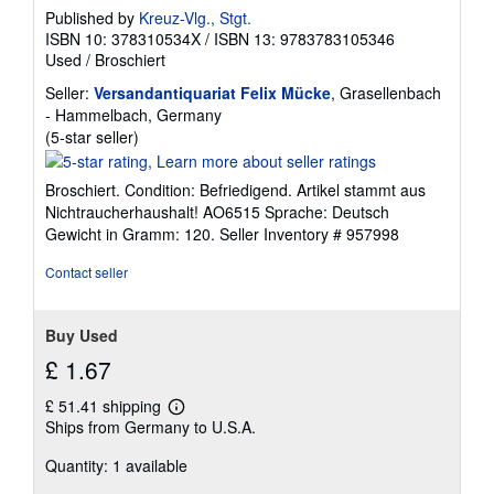
Published by
Kreuz-Vlg., Stgt.
ISBN 10: 378310534X
/
ISBN 13: 9783783105346
Used
/
Broschiert
Seller:
Versandantiquariat Felix Mücke
, Grasellenbach
- Hammelbach, Germany
Seller
(5-star seller)
rating
5
Broschiert. Condition: Befriedigend. Artikel stammt aus
out
Nichtraucherhaushalt! AO6515 Sprache: Deutsch
of
Gewicht in Gramm: 120.
Seller Inventory # 957998
5
stars
Contact seller
Buy Used
£ 1.67
£ 51.41 shipping
Learn
Ships from Germany to U.S.A.
more
about
Quantity: 1 available
shipping
rates