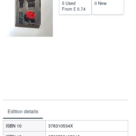
5 Used
0 New
Help
From
£ 0.74
CLOSE
Edition details
ISBN 10
378310534X