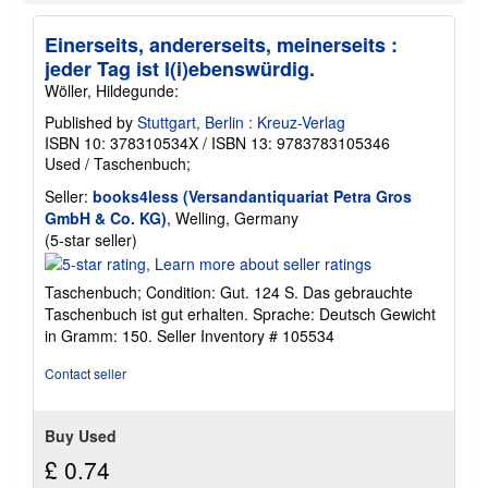
h
i
Einerseits, andererseits, meinerseits :
p
p
jeder Tag ist l(i)ebenswürdig.
i
Wöller, Hildegunde:
n
g
Published by
Stuttgart, Berlin : Kreuz-Verlag
r
a
ISBN 10: 378310534X
/
ISBN 13: 9783783105346
t
Used
/
Taschenbuch;
e
s
Seller:
books4less (Versandantiquariat Petra Gros
GmbH & Co. KG)
, Welling, Germany
Seller
(5-star seller)
rating
5
Taschenbuch; Condition: Gut. 124 S. Das gebrauchte
out
Taschenbuch ist gut erhalten. Sprache: Deutsch Gewicht
of
in Gramm: 150.
Seller Inventory # 105534
5
stars
Contact seller
Buy Used
£ 0.74