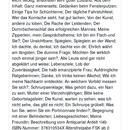
of
Inhalt: Ganz meinerseits; Gedanken beim Fensterputzen;
5
Einige Tips für Schüchterne; Der tägliche Fahrstuhltest;
stars
Wer das Komische sieht, hat gut lachen; Von der Kunst,
andere zu loben; Die Rache der Leidenden; Der
Dornröschenschlaf des erfolgreichen Mannes; Meine
Zipperlein, mein Gesprächsthema; Ich bin ein Fisch-und
Sie?; Der Unsichtbare; Spieglein, Spieglein an der Wand;
Ich dachte, du denkst, ich dachte von dir; Ehrlich währt
am längsten; Die dumme Frage; Möchten Sie wirklich
noch einmal jünger sein?; Alte Leute sind gar nicht
abgeklärt und weise; Lebensziele; Lob der
Zuverlässigkeit; Die halb emanzipierte Frau; Aufdringliche
Ratgeberinnen; Danke, ich trinke keinen Alkohol; Wie ich
meine Nachbarin entdeckte; An welchem Vorbild messen
Sie sich?; Schnurpsenklage; Was gehört dazu, ein Narr
zu sein; Mutter einer Vierzehnjährigen; Bitte keine
Geburtstagsfeier; Die Kunst, warten zu sehen; was ich
nicht sehe, das gibt es nicht; Ein Schnurps grübelt; Was
tun Sie, wenn Sie ein Portmonnaie finden?; Begegnung
mit einer Behinderten; Liebesgeschichten; Meine
Freundin; Beschreibung vom Antiquariat Ardelt 1l4b
ISBN-Nummer: 378310534X Altersfreigabe FSK ab 0