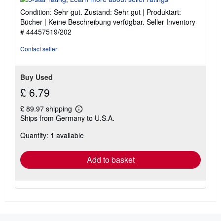
5
Condition: Sehr gut. Zustand: Sehr gut | Produktart:
out
Bücher | Keine Beschreibung verfügbar.
Seller Inventory
of
# 44457519/202
5
stars
Contact seller
Buy Used
£ 6.79
£ 89.97 shipping
Learn
Ships from Germany to U.S.A.
more
about
Quantity: 1 available
shipping
rates
Add to basket