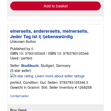
Add to basket
einerseits, andererseits, meinerseits.
Jeder Tag ist l( i)ebenswürdig
Unknown Author
Published by
0.
ISBN 10: 378310534X
/
ISBN 13: 9783783105346
Used
/
perfect
Seller:
Studibuch
, Stuttgart, Germany
Seller
(5-star seller)
rating
5
perfect. Condition: Gut. Seiten; 9783783105346.3
out
Gewicht in Gramm: 500.
Seller Inventory # 1268258
of
5
Contact seller
stars
Buy Used