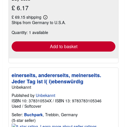
£ 6.17
£ 69.15 shipping
Learn
Ships from Germany to U.S.A.
more
about
Quantity: 1 available
shipping
rates
Add to basket
einerseits, andererseits, meinerseits.
Jeder Tag ist l( i)ebenswürdig
Unbekannt
Published by
Unbekannt
ISBN 10: 378310534X
/
ISBN 13: 9783783105346
Used
/
Softcover
Seller:
Buchpark
, Trebbin, Germany
Seller
(5-star seller)
rating