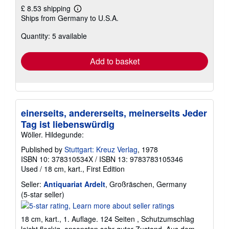
£ 8.53 shipping
Learn
Ships from Germany to U.S.A.
more
about
Quantity: 5 available
shipping
rates
Add to basket
einerseits, andererseits, meinerseits Jeder
Tag ist liebenswürdig
Wöller. Hildegunde:
Published by
Stuttgart: Kreuz Verlag
, 1978
ISBN 10: 378310534X
/
ISBN 13: 9783783105346
Used
/
18 cm, kart.,
First Edition
Seller:
Antiquariat Ardelt
, Großräschen, Germany
Seller
(5-star seller)
rating
5
18 cm, kart., 1. Auflage. 124 Seiten , Schutzumschlag
out
leicht fleckig, ansonsten sehr guter Zustand, Aus dem