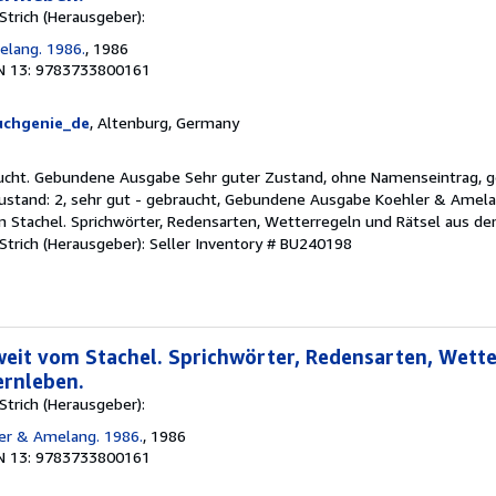
Strich (Herausgeber):
elang. 1986.
, 1986
N 13: 9783733800161
uchgenie_de
, Altenburg, Germany
raucht. Gebundene Ausgabe Sehr guter Zustand, ohne Namenseintrag, 
stand: 2, sehr gut - gebraucht, Gebundene Ausgabe Koehler & Amelan
om Stachel. Sprichwörter, Redensarten, Wetterregeln und Rätsel aus d
Strich (Herausgeber):
Seller Inventory # BU240198
 weit vom Stachel. Sprichwörter, Redensarten, Wett
ernleben.
Strich (Herausgeber):
ler & Amelang. 1986.
, 1986
N 13: 9783733800161