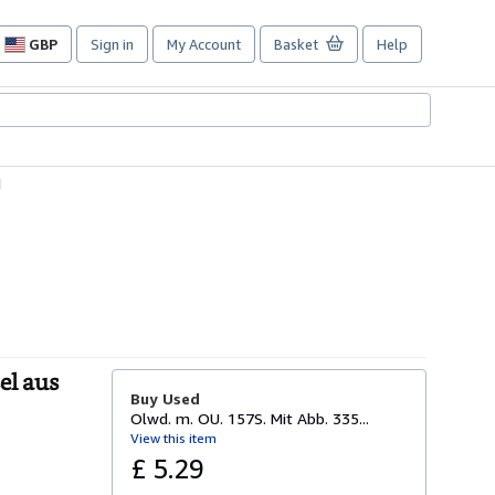
GBP
Sign in
My Account
Basket
Help
Site
shopping
preferences
1
el aus
Buy Used
Olwd. m. OU. 157S. Mit Abb. 335...
View this item
£ 5.29