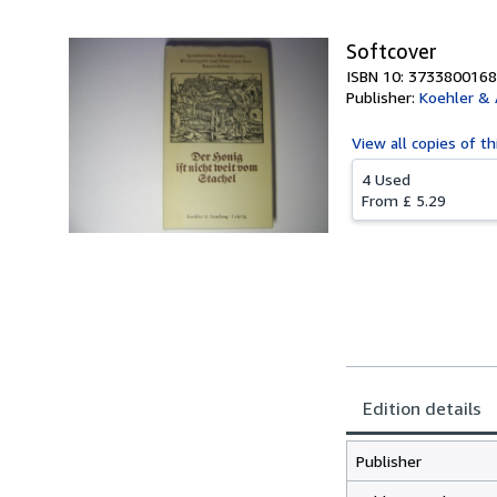
Softcover
ISBN 10: 3733800168
Publisher:
Koehler &
View all
copies of th
4 Used
From
£ 5.29
Edition details
Publisher