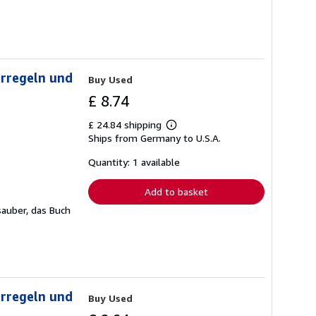
erregeln und
Buy Used
£ 8.74
£ 24.84 shipping
Learn
Ships from Germany to U.S.A.
more
about
shipping
Quantity: 1 available
rates
Add to basket
sauber, das Buch
erregeln und
Buy Used