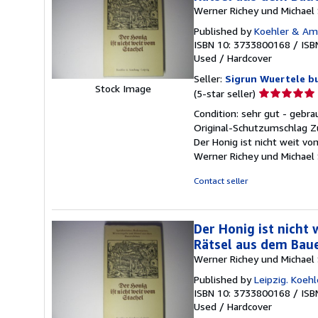
Werner Richey und Michael 
Published by
Koehler & Am
ISBN 10: 3733800168
/
ISB
Used
/
Hardcover
Seller:
Sigrun Wuertele b
Stock Image
Seller
(5-star seller)
rating
Condition: sehr gut - geb
5
Original-Schutzumschlag Zu
out
Der Honig ist nicht weit v
of
Werner Richey und Michael 
5
stars
Contact seller
Der Honig ist nicht
Rätsel aus dem Bau
Werner Richey und Michael 
Published by
Leipzig. Koeh
ISBN 10: 3733800168
/
ISB
Used
/
Hardcover