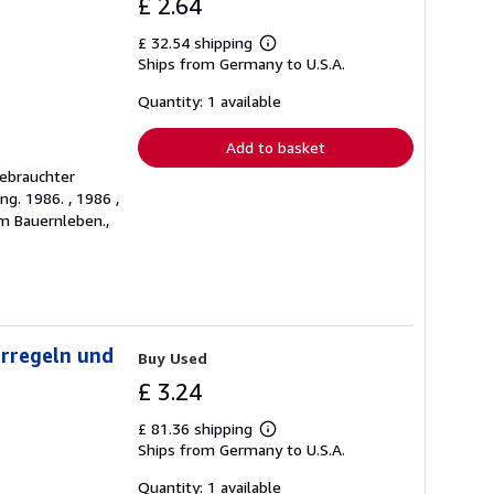
£ 2.64
£ 32.54 shipping
Learn
Ships from Germany to U.S.A.
more
about
shipping
Quantity: 1 available
rates
Add to basket
gebrauchter
g. 1986. , 1986 ,
em Bauernleben.,
erregeln und
Buy Used
£ 3.24
£ 81.36 shipping
Learn
Ships from Germany to U.S.A.
more
about
shipping
Quantity: 1 available