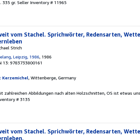
. 335 gr.
Seller Inventory # 11965
 weit vom Stachel. Sprichwörter, Redensarten, Wett
ernleben
chael Strich
lang, Leipzig, 1986
, 1986
N 13: 9783733800161
t Kerzemichel
, Wittenberge, Germany
, mit zahlreichen Abbildungen nach alten Holzschnitten, OS ist etwas un
nventory # 3135
 weit vom Stachel. Sprichwörter, Redensarten, Wett
ernleben.