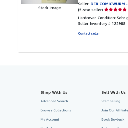
Seller:
DER COMICWURM - 
Stock Image
Seller
(5-star seller)
rating
Hardcover. Condition: Sehr
5
Seller Inventory # 122988
out
of
Contact seller
5
stars
Shop With Us
Sell With Us
Advanced Search
Start Selling
Browse Collections
Join Our Affilia
My Account
Book Buyback