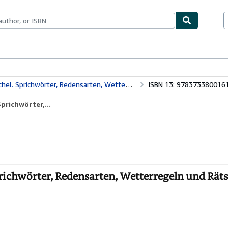
ables
Textbooks
Sellers
Start Selling
r, Redensarten, Wetterregeln und Rätsel aus dem Bauernleben
ISBN 13: 978373380016
prichwörter,...
richwörter, Redensarten, Wetterregeln und Räts