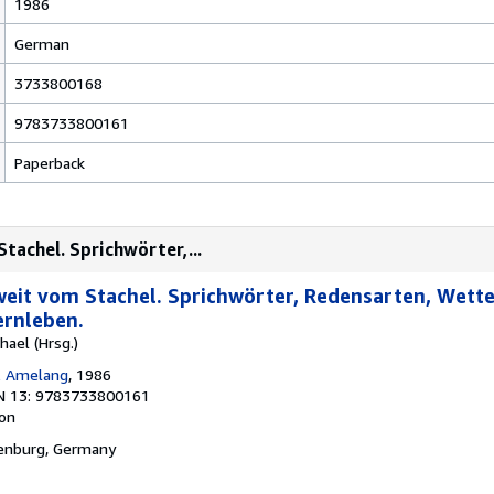
1986
German
3733800168
9783733800161
Paperback
Stachel. Sprichwörter,...
 weit vom Stachel. Sprichwörter, Redensarten, Wett
ernleben.
hael (Hrsg.)
& Amelang
, 1986
N 13: 9783733800161
ion
fenburg, Germany