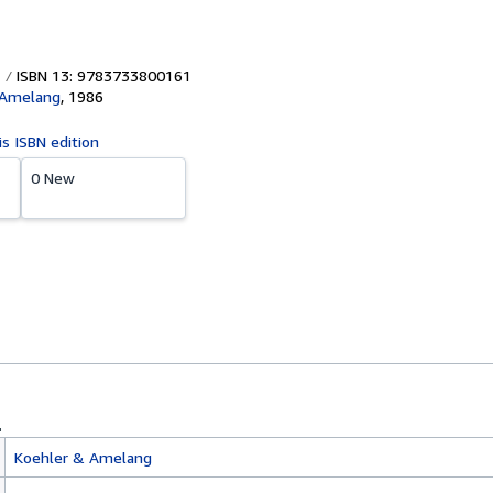
ISBN 13: 9783733800161
 Amelang
,
1986
is ISBN edition
0 New
Koehler & Amelang