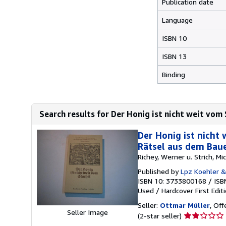
Publication date
Language
ISBN 10
ISBN 13
Binding
Search results for Der Honig ist nicht weit vom 
Der Honig ist nicht
Rätsel aus dem Bau
Richey, Werner u. Strich, Mic
Published by
Lpz Koehler 
ISBN 10: 3733800168
/
ISB
Used
/
Hardcover
First Edit
Seller:
Ottmar Müller
, Of
Seller Image
Seller
(2-star seller)
rating