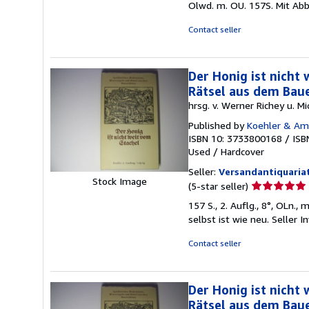
Olwd. m. OU. 157S. Mit Abb
2
out
Contact seller
of
5
stars
Der Honig ist nicht
Rätsel aus dem Bau
hrsg. v. Werner Richey u. Mi
Published by
Koehler & Ame
ISBN 10: 3733800168
/
ISB
Used
/
Hardcover
Seller:
Versandantiquaria
Stock Image
Seller
(5-star seller)
rating
157 S., 2. Auflg., 8°, OLn.
5
selbst ist wie neu.
Seller I
out
of
Contact seller
5
stars
Der Honig ist nicht
Rätsel aus dem Bau