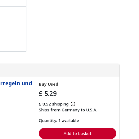
erregeln und
Buy Used
£ 5.29
£ 8.52 shipping
Learn
Ships from Germany to U.S.A.
more
about
shipping
Quantity: 1 available
rates
Add to basket