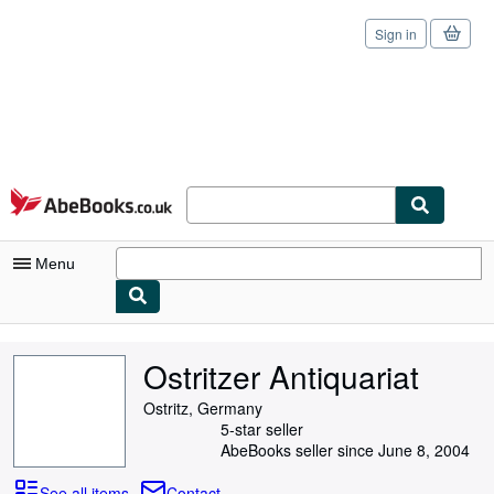
Sign in
Skip to main content
AbeBooks.co.uk
Menu
My Account
Ostritzer Antiquariat
My Purchases
Ostritz, Germany
Sign Off
5-star seller
AbeBooks seller since June 8, 2004
Advanced Search
See all items
Contact