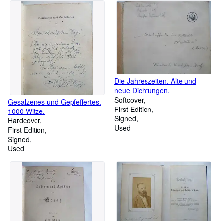
Die Jahreszeiten. Alte und
neue Dichtungen.
Softcover
Gesalzenes und Gepfeffertes.
First Edition
1000 Witze.
Signed
Hardcover
Used
First Edition
Signed
Used