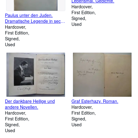
Lebensmai. Gedichte.
Hardcover
First Edition
Paulus unter den Juden.
Signed
Dramatische Legende in sechs
Used
Bildern.
Hardcover
First Edition
Signed
Used
Der dankbare Heilige und
Graf Esterhazy. Roman.
andere Novellen.
Hardcover
Hardcover
First Edition
First Edition
Signed
Signed
Used
Used