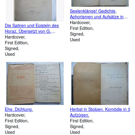
Seelenklänge! Gedichte,
Aphorismen und Aufsätze in
Prosa.
Hardcover
Die Satiren und Episteln des
First Edition
Horaz. Übersetzt von G.
Signed
Eichhorn.
Hardcover
Used
First Edition
Signed
Used
Ehe. Dichtung.
Herbst in Stolpen. Komödie in 3
Hardcover
Aufzügen.
First Edition
First Edition
Signed
Signed
Used
Used