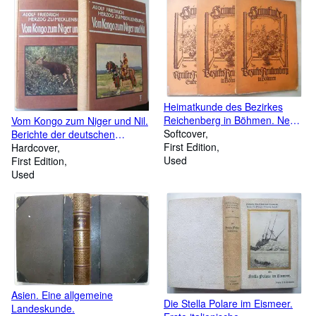
Heimatkunde des Bezirkes
Reichenberg in Böhmen. Neue
Vom Kongo zum Niger und Nil.
Ausgabe. IV. Ortschroniken 1-3
Softcover
Berichte der deutschen
Reichenberg 1.-3.Teil. Hefte
First Edition
Zentralafrika-Expedition 1910/
Hardcover
IV/1-3 (v. 4).
Used
1911.
First Edition
Used
Asien. Eine allgemeine
Die Stella Polare im Eismeer.
Landeskunde.