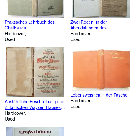
Praktisches Lehrbuch des
Zwei Reden, in den
Obstbaues.
Abendstunden des
Hardcover
Reformations-Jubelfestes
Hardcover
Used
1817, die eine am 31. Oct. in
Used
der Kirche unterm Oybin, die
andere am 2. Nov. in der
Kirche zu Lückendorf gehalten.
Nebst Proben aus seinem
historischen Werke, als
Beiträgen zur deutschen
Culturgeschichte.
Lebensweisheit in der Tasche.
Hardcover
Ausführliche Beschreibung des
Used
Zittauischen Waysen-Hauses
und dessen löblicher
Hardcover
Einrichtung aus heiligen
Used
Absehen entworffen und allen,
welche Gottes väterliche
Vorsorge gebührend