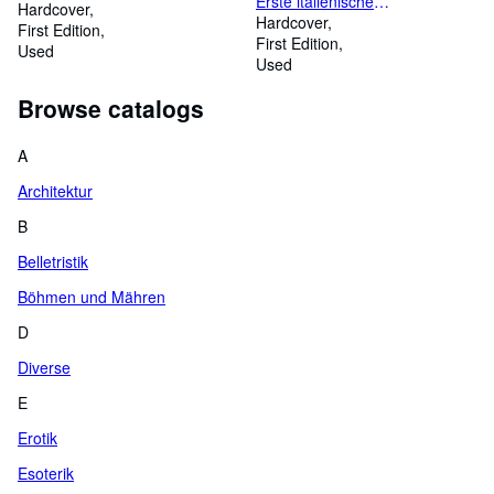
Erste italienische
Hardcover
Nordpolexpedition 1899 - 1900.
Hardcover
First Edition
First Edition
Used
Used
Browse catalogs
A
Architektur
B
Belletristik
Böhmen und Mähren
D
Diverse
E
Erotik
Esoterik