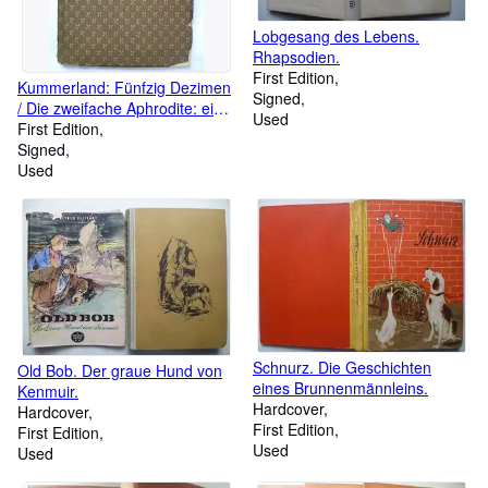
Lobgesang des Lebens.
Rhapsodien.
First Edition
Kummerland: Fünfzig Dezimen
Signed
/ Die zweifache Aphrodite: eine
Used
Novelle / Elf Gedichte als
First Edition
Anhang.
Signed
Used
Schnurz. Die Geschichten
Old Bob. Der graue Hund von
eines Brunnenmännleins.
Kenmuir.
Hardcover
Hardcover
First Edition
First Edition
Used
Used