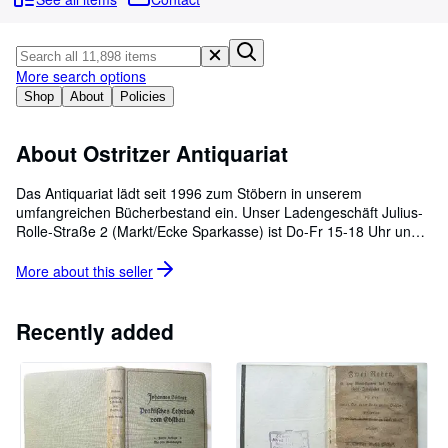
Browse Collections
Rare Books
Art & Collectables
More search options
Shop
About
Policies
Textbooks
Sellers
About Ostritzer Antiquariat
Start Selling
Das Antiquariat lädt seit 1996 zum Stöbern in unserem
umfangreichen Bücherbestand ein. Unser Ladengeschäft Julius-
Help
Rolle-Straße 2 (Markt/Ecke Sparkasse) ist Do-Fr 15-18 Uhr und
CLOSE
Sa 9-12 Uhr für Sie geöffnet. Gern können Sie außerhalb der
Öffnungszeiten einen Termin telefonisch oder per Email (ostritzer-
More about this
seller
antiquariat@t-online.de) mit uns vereinbaren. Bitte beachten Sie,
dass sich ein Großteil unseres Online-Bestandes nicht im
Ladengeschäft befindet. Bitte teilen Sie uns vorher mit, wenn Sie
Recently added
Online-Titel im Ladengeschäft persönlich ansehen möchten. Wir
legen Ihnen diese gern vor.