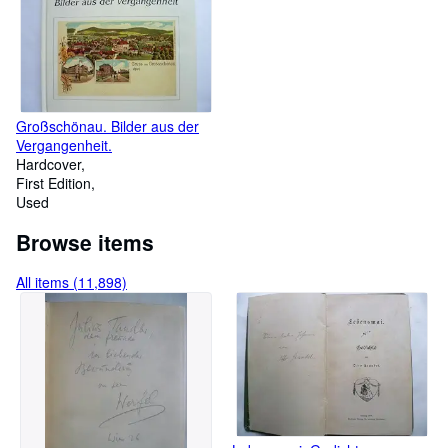
verwundern, zu danckbahrer
Uberlegung wohlmeinend
recommendiret.
Großschönau. Bilder aus der
Vergangenheit.
Hardcover
First Edition
Used
Browse items
All items (11,898)