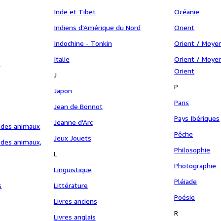
Inde et Tibet
Océanie
Indiens d'Amérique du Nord
Orient
Indochine - Tonkin
Orient / Moye
Italie
Orient / Moyen
e
Orient
J
P
Japon
Paris
Jean de Bonnot
Pays Ibériques
Jeanne d'Arc
 des animaux
Pêche
Jeux Jouets
 des animaux,
Philosophie
L
Photographie
Linguistique
Pléiade
s
Littérature
Poésie
Livres anciens
R
Livres anglais