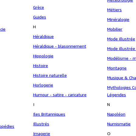
Grèce
Métiers
Guides
Minéralogie
H
cie
Mobilier
Héraldique
Mode illustrée
Héraldique - blasonnement
Mode illustrée
Hippologie
Modélisme - 
Histoire
Montagne
Histoire naturelle
Musique & Ch
Horlogerie
Mythologies Co
Humour - satire - caricature
Légendes
I
N
Iles Britanniques
Napoléon
Illustrés
Numismatie
lopédies
Imagerie
O