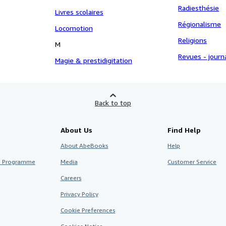
Radiesthésie
Livres scolaires
Régionalisme
Locomotion
Religions
M
Revues - journ
Magie & prestidigitation
Back to top
About Us
Find Help
About AbeBooks
Help
te Programme
Media
Customer Service
Careers
Privacy Policy
Cookie Preferences