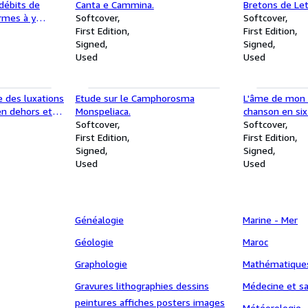
 débits de
Canta e Cammina.
Bretons de Let
rmes à y
Softcover
Softcover
First Edition
First Edition
Signed
Signed
Used
Used
e des luxations
Etude sur le Camphorosma
L'âme de mon 
en dehors et
Monspeliaca.
chanson en six
 pathologique
Softcover
Softcover
First Edition
First Edition
Signed
Signed
Used
Used
Généalogie
Marine - Mer
Géologie
Maroc
Graphologie
Mathématique
Gravures lithographies dessins
Médecine et s
peintures affiches posters images
Météorologie