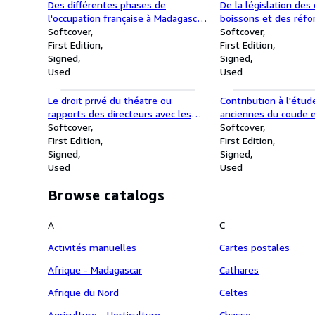
Des différentes phases de
De la législation des
l'occupation française à Madagascar.
boissons et des réfo
Avec une introduction sur la
Softcover
apporter.
Softcover
colonisation française en général.
First Edition
First Edition
Signed
Signed
Used
Used
Le droit privé du théatre ou
Contribution à l'étud
rapports des directeurs avec les
anciennes du coude 
auteurs, les artistes et le public.
Softcover
en arrière (anatomie
Softcover
Thèse pour le doctorat.
First Edition
et traitement).
First Edition
Signed
Signed
Used
Used
Browse catalogs
A
C
Activités manuelles
Cartes postales
Afrique - Madagascar
Cathares
Afrique du Nord
Celtes
Agriculture - Horticulture
Chasse