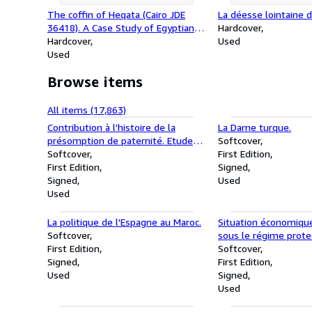
The coffin of Heqata (Cairo JDE
La déesse lointaine d
36418). A Case Study of Egyptian
Hardcover
Funerary Culture of the Early
Hardcover
Used
Middle Kingdom.
Used
Browse items
All items (17,863)
Contribution à l'histoire de la
La Dame turque.
présomption de paternité. Etude
Softcover
de droit hébraïque et de droit
Softcover
First Edition
romain.
First Edition
Signed
Signed
Used
Used
La politique de l'Espagne au Maroc.
Situation économique
Softcover
sous le régime prote
First Edition
1892.
Softcover
Signed
First Edition
Used
Signed
Used