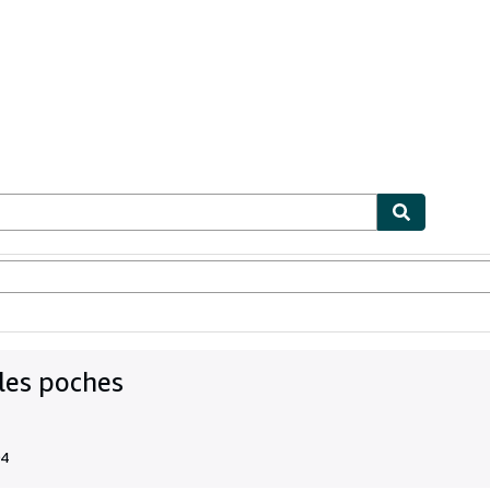
ables
Textbooks
Sellers
Start Selling
 les poches
04