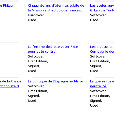
e Philae.
Cinquante ans d'éternité. Jubilé de
Les stèles ég
la Mission archéologique française
G. Labit à Tou
de Saqqâra (1963-2013).
Hardcover
Softcover
Used
Used
La femme doit-elle voter ? (Le
Les institutio
pour et le contre).
Compagnie des
Softcover
Midi.
Softcover
First Edition
First Edition
Signed
Signed
Used
Used
 de la France
La politique de l'Espagne au Maroc.
La guerre russ
ctionniste de
Softcover
neutralité.
First Edition
Softcover
Signed
First Edition
Used
Signed
Used