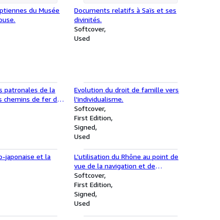
yptiennes du Musée
Documents relatifs à Saïs et ses
louse.
divinités.
Softcover
Used
ns patronales de la
Evolution du droit de famille vers
 chemins de fer du
l'individualisme.
Softcover
First Edition
Signed
Used
o-japonaise et la
L'utilisation du Rhône au point de
vue de la navigation et de
l'irrigation.
Softcover
First Edition
Signed
Used