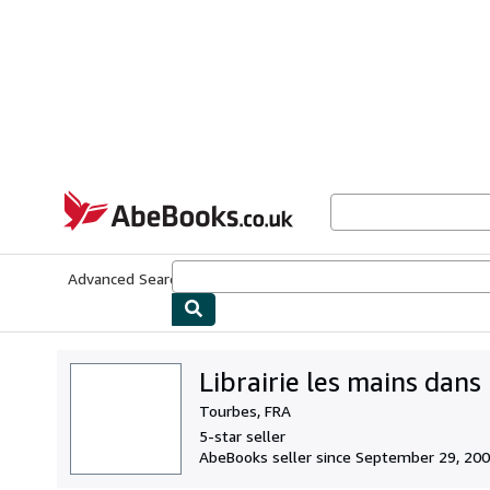
Skip to main content
AbeBooks.co.uk
Advanced Search
Browse Collections
Rare Books
Art & Collect
Librairie les mains dans
Tourbes, FRA
5-star seller
AbeBooks seller since September 29, 20