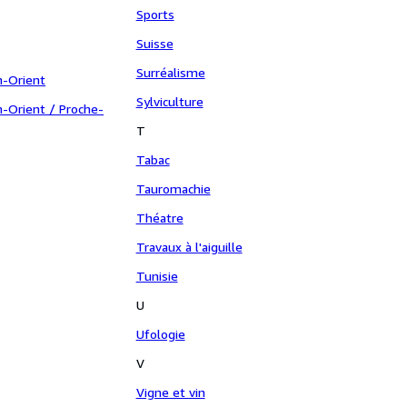
Sports
Suisse
Surréalisme
n-Orient
Sylviculture
-Orient / Proche-
T
Tabac
Tauromachie
Théatre
Travaux à l'aiguille
Tunisie
U
Ufologie
V
Vigne et vin