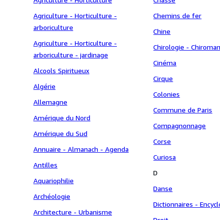
Agriculture - Horticulture -
Chemins de fer
arboriculture
Chine
Agriculture - Horticulture -
Chirologie - Chiroman
arboriculture - jardinage
Cinéma
Alcools Spiritueux
Cirque
Algérie
Colonies
Allemagne
Commune de Paris
Amérique du Nord
Compagnonnage
Amérique du Sud
Corse
Annuaire - Almanach - Agenda
Curiosa
Antilles
D
Aquariophilie
Danse
Archéologie
Dictionnaires - Encyc
Architecture - Urbanisme
Droit