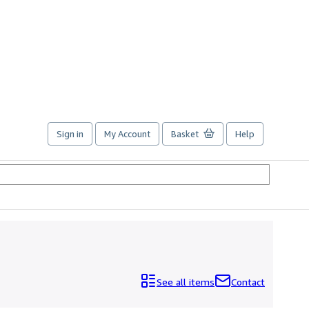
Sign in
My Account
Basket
Help
See all items
Contact