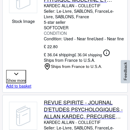
MONDE INVISIBLE ET ANDRE
KARDEC ALLAN
-
COLLECTIF
Seller:
Le-Livre, SABLONS, France
Le-
DUMAS - DISCUSSIONS
Livre
,
SABLONS, France
LITTERAIRES PAR ANDRE
Stock Image
5-star seller
FAILLET - LE SIXIEME SENS
SOFTCOVER
CONDITION
PAR A. MOREIL - LE
Condition: Used - Near fine
Used - Near fine
SPIRITUALISME DE GEORGE
£ 22.80
SAND PAR F. GRISOT
£ 36.04 shipping
£ 36.04 shipping
Ships from France to U.S.A.
Feedback
Ships from France to U.S.A.
Show more
Add to basket
REVUE SPIRITE - JOURNAL
D'ETUDES PSYCHOLOGIQUES -
ALLAN KARDEC, PRECURSEUR
SCIENTIFIQUE - DU PAIN ET
KARDEC ALLAN
-
COLLECTIF
Seller:
Le-Livre, SABLONS, France
Le-