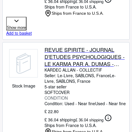
£ 36.04 shipping
£ 36.04 shipping
Ships from France to U.S.A.
Ships from France to U.S.A.
Show more
Add to basket
REVUE SPIRITE - JOURNAL
D'ETUDES PSYCHOLOGIQUES -
LE KARMA PAR A. DUMAS -
RENE DESCARTES ET SA
KARDEC ALLAN
-
COLLECTIF
Seller:
Le-Livre, SABLONS, France
Le-
PENSEE SPIRITUALISTE PAR
Livre
,
SABLONS, France
RODRIGUES - RECHERCHE
Stock Image
5-star seller
PSYCHIQUE, FOI ET SCIENCE
SOFTCOVER
CONDITION
PAR MYERS
Condition: Used - Near fine
Used - Near fine
£ 22.80
£ 36.04 shipping
£ 36.04 shipping
Ships from France to U.S.A.
Ships from France to U.S.A.