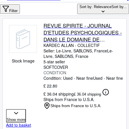
Browse Collections
Sort by: Relevance
Sort by...
Rare Books
Filter
Art & Collectables
REVUE SPIRITE - JOURNAL
Textbooks
D'ETUDES PSYCHOLOGIQUES -
DANS LE DOMAINE DE
Sellers
L'INCONNU - PEINTURES
KARDEC ALLAN
-
COLLECTIF
Seller:
Le-Livre, SABLONS, France
Le-
Start Selling
SUBLIMINALES PAR G. DEJEAN
Livre
,
SABLONS, France
- LE PHENOMENE DES MAINS
Stock Image
Help
5-star seller
DE FEU PAR LE Dr
SOFTCOVER
CLOSE
CONDITION
WEISSENBACH - ITINERAIRE
Condition: Used - Near fine
Used - Near fine
D'UN CHERCHEUR - DE
£ 22.80
L'AIMANT A L'EXPERIENCE
SPIRITE PAR LE CDT TIZANE
£ 36.04 shipping
£ 36.04 shipping
Ships from France to U.S.A.
Ships from France to U.S.A.
Show more
Add to basket