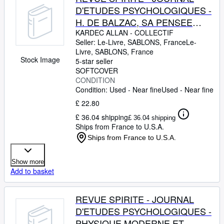
D'ETUDES PSYCHOLOGIQUES -
H. DE BALZAC, SA PENSEE
SPIRITUALISTE ET
KARDEC ALLAN
-
COLLECTIF
Seller:
Le-Livre, SABLONS, France
Le-
METAPHYSIQUE PAR L.
Livre
,
SABLONS, France
FOURCADE - LA MEDIUMNITE
Stock Image
5-star seller
MUSICALE DE R. BROWN PAR
SOFTCOVER
CONDITION
GENTE - DIEU EXISTE-T-IL?
Condition: Used - Near fine
Used - Near fine
PAR MARCEL M. FOLENA -
£ 22.80
£ 36.04 shipping
£ 36.04 shipping
Ships from France to U.S.A.
Ships from France to U.S.A.
Show more
Add to basket
REVUE SPIRITE - JOURNAL
D'ETUDES PSYCHOLOGIQUES -
PHYSIQUE MODERNE ET