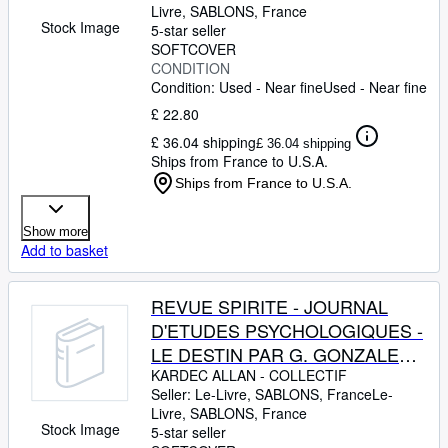
DES ETOILES PAR J.
Livre
,
SABLONS, France
CASAMAJOR -
Stock Image
5-star seller
METEMPSYCHOSE ET
SOFTCOVER
CONDITION
REINCARNATION PAR R.
Condition: Used - Near fine
Used - Near fine
EMMANUEL -
£ 22.80
£ 36.04 shipping
£ 36.04 shipping
Ships from France to U.S.A.
Ships from France to U.S.A.
Show more
Add to basket
REVUE SPIRITE - JOURNAL
D'ETUDES PSYCHOLOGIQUES -
LE DESTIN PAR G. GONZALES -
LA VOYANCE DU Dr J. BARRY
KARDEC ALLAN
-
COLLECTIF
Seller:
Le-Livre, SABLONS, France
Le-
PAR H. SULYAC - LA SURVIE
Livre
,
SABLONS, France
D'UN STIGMATISE PAR L.
Stock Image
5-star seller