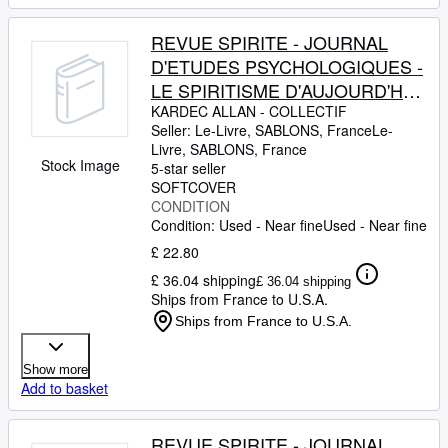
REVUE SPIRITE - JOURNAL
D'ETUDES PSYCHOLOGIQUES -
LE SPIRITISME D'AUJOURD'HUI
PAR JACOPO COMIN - PENSEE
KARDEC ALLAN
-
COLLECTIF
Seller:
Le-Livre, SABLONS, France
Le-
ET CREATION PAR F. GOURON -
Livre
,
SABLONS, France
EXISTENCES ANTERIEURES ET
Stock Image
5-star seller
INDIVIDUALITE ACTUELLE PAR
SOFTCOVER
CONDITION
ISSAÏAS -
Condition: Used - Near fine
Used - Near fine
£ 22.80
£ 36.04 shipping
£ 36.04 shipping
Ships from France to U.S.A.
Ships from France to U.S.A.
Show more
Add to basket
REVUE SPIRITE - JOURNAL