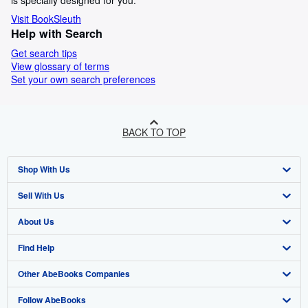
is specially designed for you.
Visit BookSleuth
Help with Search
Get search tips
View glossary of terms
Set your own search preferences
BACK TO TOP
Shop With Us
Sell With Us
Advanced Search
About Us
Browse Collections
Start Selling
Find Help
My Account
Join Our Affiliate Programme
About AbeBooks
Other AbeBooks Companies
My Orders
Book Buyback
Media
Help
Follow AbeBooks
View Basket
Refer a seller
Careers
Customer Service
AbeBooks.com