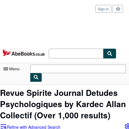
Sign in
Skip to main content
AbeBooks.co.uk
Menu
My Account
Revue Spirite Journal Detudes
My Purchases
Psychologiques by Kardec Allan
Sign Off
Collectif
(Over 1,000 results)
Advanced Search
Refine with Advanced Search