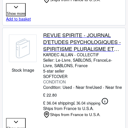
Show more
Add to basket
REVUE SPIRITE - JOURNAL
D'ETUDES PSYCHOLOGIQUES -
SPIRITISME PLURALISME ET
DIALOGUE PAR ANDRE DUMAS
KARDEC ALLAN
-
COLLECTIF
Seller:
Le-Livre, SABLONS, France
Le-
- DU SORT DES TREPASSES
Livre
,
SABLONS, France
PAR MONTANDON - LE
Stock Image
5-star seller
MAGNETISME DE LA MEMOIRE
SOFTCOVER
CONDITION
PAR F. GOURON -
Condition: Used - Near fine
Used - Near fine
£ 22.80
£ 36.04 shipping
£ 36.04 shipping
Ships from France to U.S.A.
Ships from France to U.S.A.