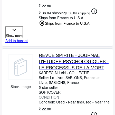
£ 22.80
£ 36.04 shipping
£ 36.04 shipping
Ships from France to U.S.A.
Ships from France to U.S.A.
Show more
Add to basket
REVUE SPIRITE - JOURNAL
D'ETUDES PSYCHOLOGIQUES -
LE PROCESSUS DE LA MORT
PAR A. J. DAVIS -
KARDEC ALLAN
-
COLLECTIF
Seller:
Le-Livre, SABLONS, France
Le-
DETERMINISME ET LIBRE-
Livre
,
SABLONS, France
ARBITRE PAR C. TIRET - PAGES
Stock Image
5-star seller
OUBLIEES PAR ALLAN KARDEC
SOFTCOVER
CONDITION
- LA SCIENCE DES MIRACLES
Condition: Used - Near fine
Used - Near fine
PAR G. GOURON
£ 22.80