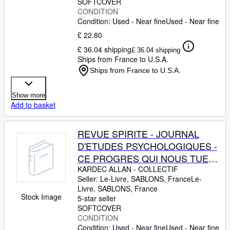
FOURCADE -
SOFTCOVER
CONDITION
Condition: Used - Near fine
Used - Near fine
£ 22.80
£ 36.04 shipping
£ 36.04 shipping
Ships from France to U.S.A.
Ships from France to U.S.A.
Show more
Add to basket
REVUE SPIRITE - JOURNAL
D'ETUDES PSYCHOLOGIQUES -
CE PROGRES QUI NOUS TUE
PAR J. CASAMAJOR - IL Y A
KARDEC ALLAN
-
COLLECTIF
Seller:
Le-Livre, SABLONS, France
Le-
CINQUANTE ANS PAR GAULT
Livre
,
SABLONS, France
ET BOLLAND - L'INTEGRATION
Stock Image
5-star seller
DE LA CONSCIENCE PAR W.
SOFTCOVER
CONDITION
DONNAY -
Condition: Used - Near fine
Used - Near fine