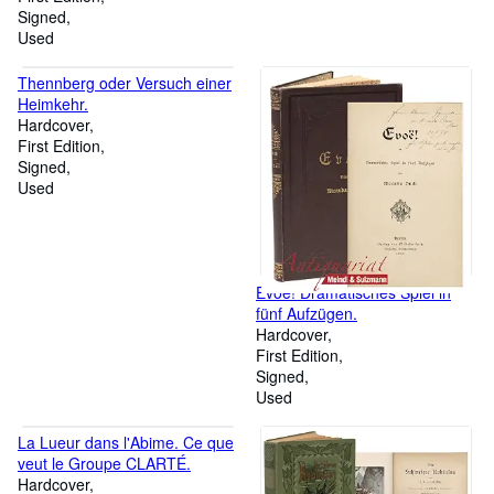
Universität Leipzig.
Signed
Used
Thennberg oder Versuch einer
Heimkehr.
Hardcover
First Edition
Signed
Used
Evoe! Dramatisches Spiel in
fünf Aufzügen.
Hardcover
First Edition
Signed
Used
La Lueur dans l'Abime. Ce que
veut le Groupe CLARTÉ.
Hardcover