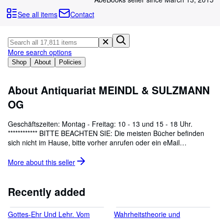
Browse Collections
See all items
Contact
Rare Books
Art & Collectables
More search options
Textbooks
Shop
About
Policies
Sellers
Start Selling
About Antiquariat MEINDL & SULZMANN
OG
Help
CLOSE
Geschäftszeiten: Montag - Freitag: 10 - 13 und 15 - 18 Uhr.
************ BITTE BEACHTEN SIE: Die meisten Bücher befinden
sich nicht im Hause, bitte vorher anrufen oder ein eMail
schicken!Wenn Sie schöne Einzelstücke oder grössere
Sammlungen veräussern möchten, beraten wir Sie gerne und
More about this
seller
kommen auf Wunsch selbstverständlich auch kostenfrei und
unverbindlich zu Ihnen. Besonderes Interesse haben wir an
Literatur in Erstausgaben, interessanten Widmungsexemplaren,
Recently added
illustrierten Büchern, bibliophilen Ausgaben,
Naturwissenschaften, seltenen Landkarten und topographischen
Gottes-Ehr Und Lehr. Vom
Wahrheitstheorie und
Ansichten sowie an Nachlässen bedeutender Persönlichkeiten.***