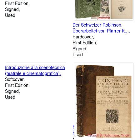
First Edition
Signed
Used
Der Schweizer Robinson.
Überarbeitet von Pfarrer K.
Schlenker unter Beihilfe und
Hardcover
mit Vorrede von Pfarrer Dr.
First Edition
Engel.
Signed
Used
Introduzione alla scenotecnica
(teatrale e cinematografica).
Softcover
First Edition
Signed
Used
Exercitationes Reinhardi
Bachovii Echtii . Ad partem
posteriorem chiliados Antonii
Hardcover