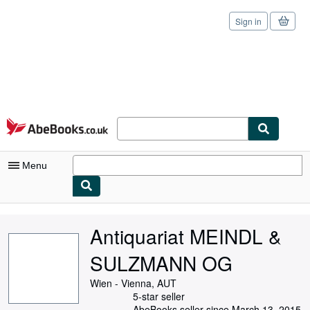
Sign in
Skip to main content
AbeBooks.co.uk
Menu
My Account
Antiquariat MEINDL &
My Purchases
SULZMANN OG
Sign Off
Wien - Vienna, AUT
Advanced Search
5-star seller
AbeBooks seller since March 13, 2015