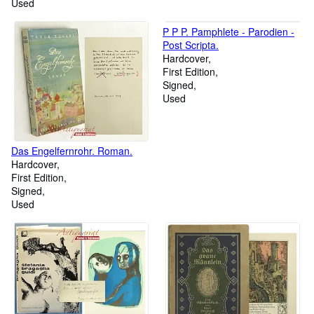
coronoideus ulnae und über
Used
die bisweilen daraus
hervorgehende Luxation des
P P P. Pamphlete - Parodien -
oberen Endes des radius. Als
Post Scripta.
Manuscript gedruckt. 22 SS.
Hardcover
First Edition
Signed
Used
Das Engelfernrohr. Roman.
Hardcover
First Edition
Signed
Used