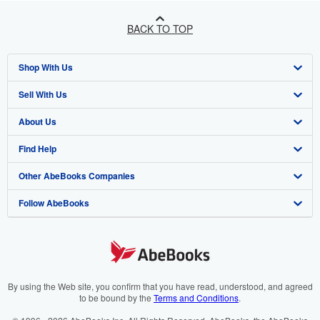
BACK TO TOP
Shop With Us
Sell With Us
Advanced Search
About Us
Browse Collections
Start Selling
Find Help
My Account
Join Our Affiliate Programme
About AbeBooks
Other AbeBooks Companies
My Orders
Book Buyback
Media
Help
Follow AbeBooks
View Basket
Refer a seller
Careers
Customer Service
AbeBooks.com
Privacy Policy
AbeBooks.de
Cookie Preferences
AbeBooks.fr
Cookies Notice
AbeBooks.it
By using the Web site, you confirm that you have read, understood, and agreed
to be bound by the
Terms and Conditions
.
Accessibility
AbeBooks Aus/NZ