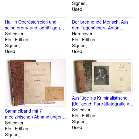
Signed
Used
Hall in Oberösterreich und
Der brennende Mensch. Aus
seine brom- und jodhältigen
den Tagebüchern Anton
Soolquellen. Zum Gebrauche
Softcover
Hanaks.
Hardcover
für Curgäste.
First Edition
First Edition
Signed
Signed
Used
Used
Ausflüge ins Kriminalistische.
[Beiligend: Porträtfotografie von
Lindau mit eigenh. Widmung].
Softcover
Sammelband mit 7
First Edition
medizinischen Abhandlungen,
Signed
1856-1859, beginnend mit: 1)
Softcover
Used
Zeis, Eduard. Ueber die
First Edition
Fractur des processus
Signed